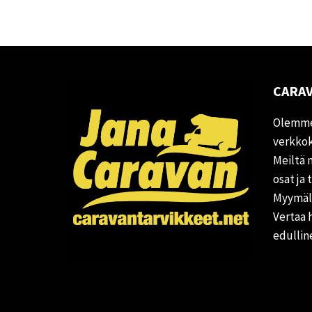
CARAV
Olemme
verkkok
Meiltä 
osat ja 
Myymälä
Vertaa 
edullin