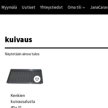
Myymälä
Uutiset
Yhteystiedot
Oma tili
JanaCarav
kuivaus
Näytetään ainoa tulos
ihinta
mihinta
Kenkien
kuivausalusta
40 x 31