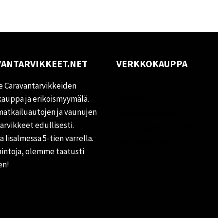
ANTARVIKKEET.NET
VERKKOKAUPPA
Oma tili
 Caravantarvikkeiden
Palautukset
auppa ja erikoismyymälä.
matkailuautojen ja vaunujen
Rekisteriseloste
tarvikkeet edullisesti.
Vastuuvapauslauseke
 Iisalmessa 5-tien varrella.
Evästekäytäntö (EU)
hintoja, olemme taatusti
en!