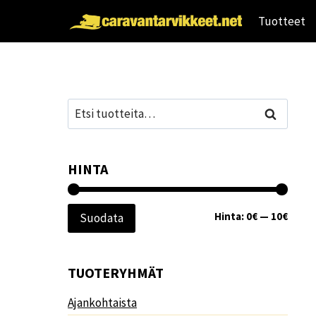
Siirry
Tuotteet
sisältöön
Etsi:
Haku
HINTA
Minim
Maksi
Hinta:
0€
—
10€
Suodata
TUOTERYHMÄT
Ajankohtaista