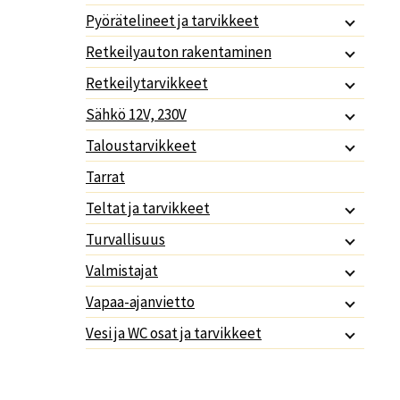
Pyörätelineet ja tarvikkeet
Retkeilyauton rakentaminen
Retkeilytarvikkeet
Sähkö 12V, 230V
Taloustarvikkeet
Tarrat
Teltat ja tarvikkeet
Turvallisuus
Valmistajat
Vapaa-ajanvietto
Vesi ja WC osat ja tarvikkeet