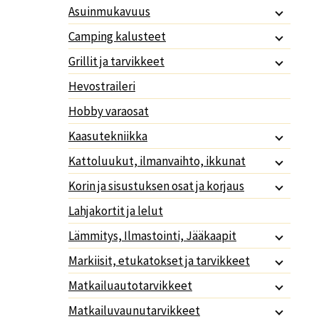
Asuinmukavuus
Camping kalusteet
Grillit ja tarvikkeet
Hevostraileri
Hobby varaosat
Kaasutekniikka
Kattoluukut, ilmanvaihto, ikkunat
Korin ja sisustuksen osat ja korjaus
Lahjakortit ja lelut
Lämmitys, Ilmastointi, Jääkaapit
Markiisit, etukatokset ja tarvikkeet
Matkailuautotarvikkeet
Matkailuvaunutarvikkeet