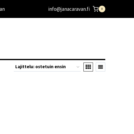
an
info@janacaravan.fi
0