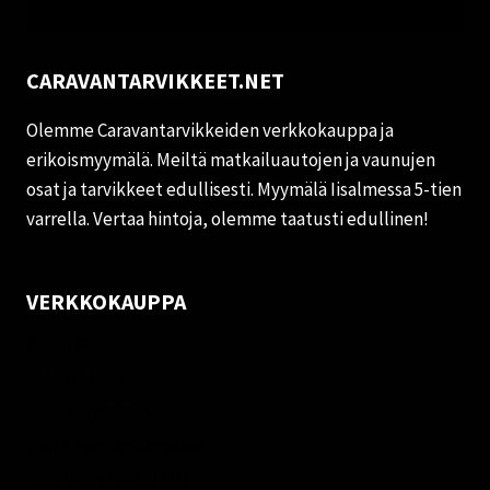
CARAVANTARVIKKEET.NET
Olemme Caravantarvikkeiden verkkokauppa ja
erikoismyymälä. Meiltä matkailuautojen ja vaunujen
osat ja tarvikkeet edullisesti. Myymälä Iisalmessa 5-tien
varrella. Vertaa hintoja, olemme taatusti edullinen!
VERKKOKAUPPA
Oma tili
Palautukset
Rekisteriseloste
Vastuuvapauslauseke
Evästekäytäntö (EU)