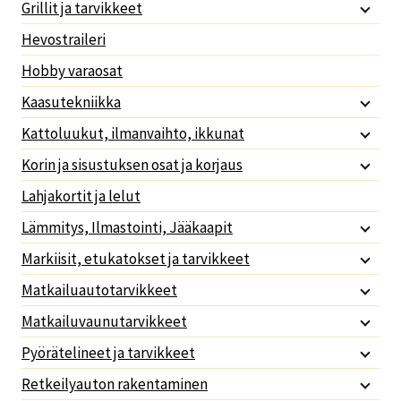
Grillit ja tarvikkeet
Hevostraileri
Hobby varaosat
Kaasutekniikka
Kattoluukut, ilmanvaihto, ikkunat
Korin ja sisustuksen osat ja korjaus
Lahjakortit ja lelut
Lämmitys, Ilmastointi, Jääkaapit
Markiisit, etukatokset ja tarvikkeet
Matkailuautotarvikkeet
Matkailuvaunutarvikkeet
Pyörätelineet ja tarvikkeet
Retkeilyauton rakentaminen