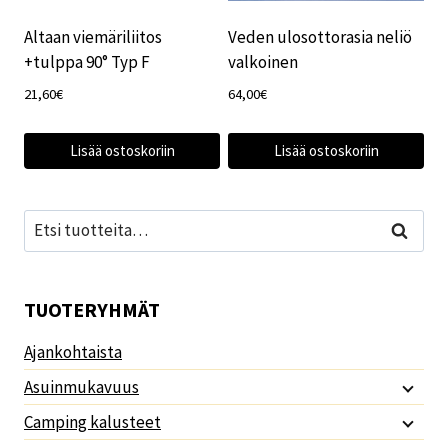
Altaan viemäriliitos
Veden ulosottorasia neliö
+tulppa 90° Typ F
valkoinen
21,60
€
64,00
€
Lisää ostoskoriin
Lisää ostoskoriin
Etsi:
Haku
TUOTERYHMÄT
Ajankohtaista
Asuinmukavuus
Camping kalusteet