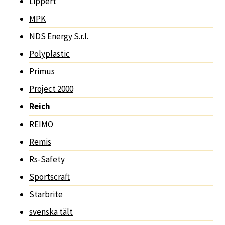
Lippert
MPK
NDS Energy S.r.l.
Polyplastic
Primus
Project 2000
Reich
REIMO
Remis
Rs-Safety
Sportscraft
Starbrite
svenska tält