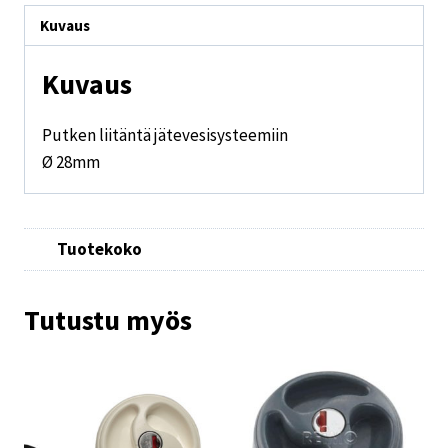
Kuvaus
Kuvaus
Putken liitäntä jätevesisysteemiin
Ø 28mm
Tuotekoko
Tutustu myös