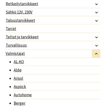
Retkeilytarvikkeet
Sähkö 12V, 230V
Taloustarvikkeet
Tarrat
Teltat ja tarvikkeet
Turvallisuus
Valmistajat
AL-KO
Alde
Arisol
Aspöck
Autohome
Berger