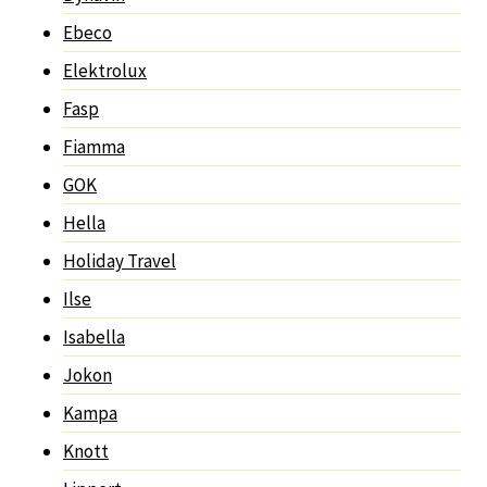
Ebeco
Elektrolux
Fasp
Fiamma
GOK
Hella
Holiday Travel
Ilse
Isabella
Jokon
Kampa
Knott