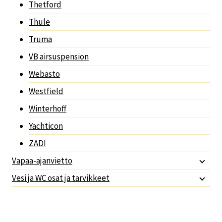
Thetford
Thule
Truma
VB airsuspension
Webasto
Westfield
Winterhoff
Yachticon
ZADI
Vapaa-ajanvietto
Vesi ja WC osat ja tarvikkeet