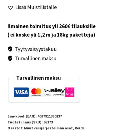
jätevesisysteemiin
Lisää Muistilistalle
määrä
Ilmainen toimitus yli 260€ tilauksille
( ei koske yli 1,2 m ja 18kg paketteja)
Tyytyväisyystakuu
Turvallinen maksu
Turvallinen maksu
Ean-koodi(EAN):
4037911330137
Tuotetunnus (SKU):
65173
Osastot:
Muut vesijärjestelmän osat
,
Reich