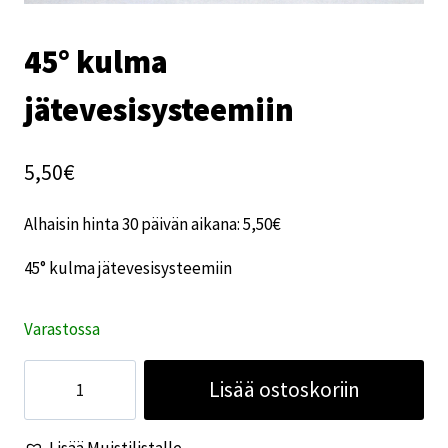
45° kulma
jätevesisysteemiin
5,50
€
Alhaisin hinta 30 päivän aikana:
5,50
€
45° kulma jätevesisysteemiin
Varastossa
45°
Lisää ostoskoriin
kulma
jätevesisysteemiin
Lisää Muistilistalle