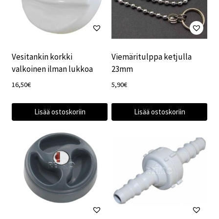
Vesitankin korkki
Viemäritulppa ketjulla
valkoinen ilman lukkoa
23mm
16,50
€
5,90
€
Lisää ostoskoriin
Lisää ostoskoriin