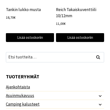
Tankin lukko musta
Reich Takaiskuventtiili
10/12mm
18,70
€
11,00
€
Lisää ostoskoriin
Lisää ostoskoriin
Etsi:
Haku
TUOTERYHMÄT
Ajankohtaista
Asuinmukavuus
Camping kalusteet