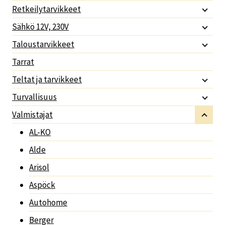
Retkeilytarvikkeet
Sähkö 12V, 230V
Taloustarvikkeet
Tarrat
Teltat ja tarvikkeet
Turvallisuus
Valmistajat
AL-KO
Alde
Arisol
Aspöck
Autohome
Berger