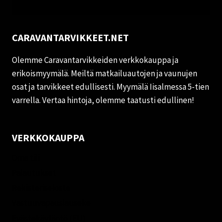
CARAVANTARVIKKEET.NET
Olemme Caravantarvikkeiden verkkokauppa ja
erikoismyymälä. Meiltä matkailuautojen ja vaunujen
osat ja tarvikkeet edullisesti. Myymälä Iisalmessa 5-tien
varrella. Vertaa hintoja, olemme taatusti edullinen!
VERKKOKAUPPA
Oma tili
Palautukset
Rekisteriseloste
Vastuuvapauslauseke
Evästekäytäntö (EU)