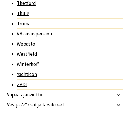
Thetford
Thule
Truma
VB airsuspension
Webasto
Westfield
Winterhoff
Yachticon
ZADI
Vapaa-ajanvietto
Vesi ja WC osat ja tarvikkeet