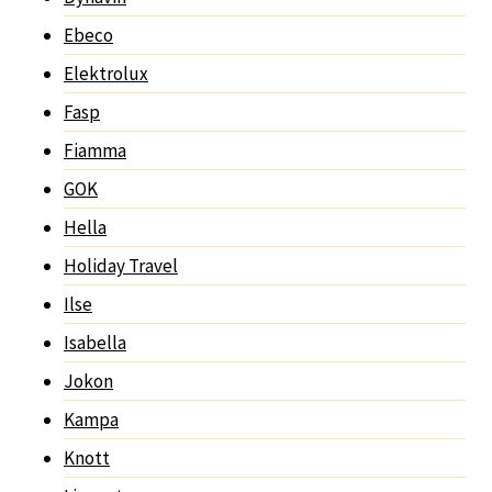
Ebeco
Elektrolux
Fasp
Fiamma
GOK
Hella
Holiday Travel
Ilse
Isabella
Jokon
Kampa
Knott