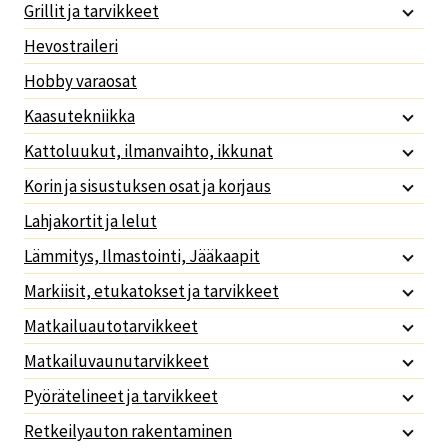
Grillit ja tarvikkeet
Hevostraileri
Hobby varaosat
Kaasutekniikka
Kattoluukut, ilmanvaihto, ikkunat
Korin ja sisustuksen osat ja korjaus
Lahjakortit ja lelut
Lämmitys, Ilmastointi, Jääkaapit
Markiisit, etukatokset ja tarvikkeet
Matkailuautotarvikkeet
Matkailuvaunutarvikkeet
Pyörätelineet ja tarvikkeet
Retkeilyauton rakentaminen