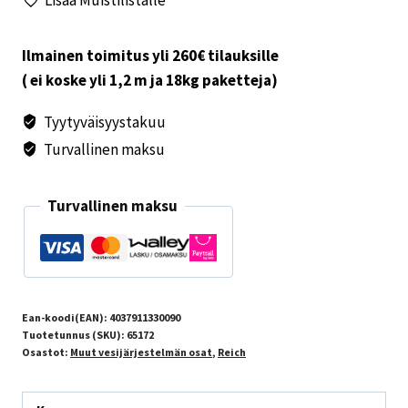
määrä
Ilmainen toimitus yli 260€ tilauksille
( ei koske yli 1,2 m ja 18kg paketteja)
Tyytyväisyystakuu
Turvallinen maksu
Turvallinen maksu
Ean-koodi(EAN):
4037911330090
Tuotetunnus (SKU):
65172
Osastot:
Muut vesijärjestelmän osat
,
Reich