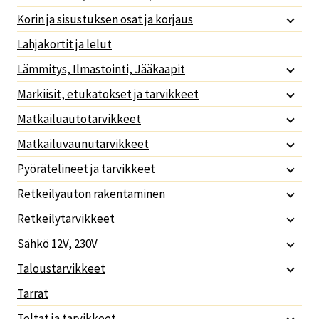
Korin ja sisustuksen osat ja korjaus
Lahjakortit ja lelut
Lämmitys, Ilmastointi, Jääkaapit
Markiisit, etukatokset ja tarvikkeet
Matkailuautotarvikkeet
Matkailuvaunutarvikkeet
Pyörätelineet ja tarvikkeet
Retkeilyauton rakentaminen
Retkeilytarvikkeet
Sähkö 12V, 230V
Taloustarvikkeet
Tarrat
Teltat ja tarvikkeet