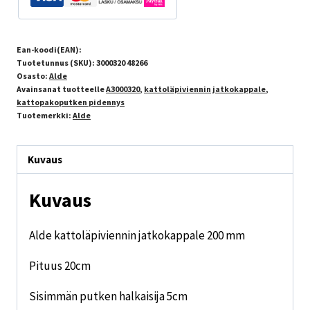
Ean-koodi(EAN):
Tuotetunnus (SKU):
3000320 48266
Osasto:
Alde
Avainsanat tuotteelle
A3000320
,
kattoläpiviennin jatkokappale
,
kattopakoputken pidennys
Tuotemerkki:
Alde
Kuvaus
Kuvaus
Alde kattoläpiviennin jatkokappale 200 mm
Pituus 20cm
Sisimmän putken halkaisija 5cm