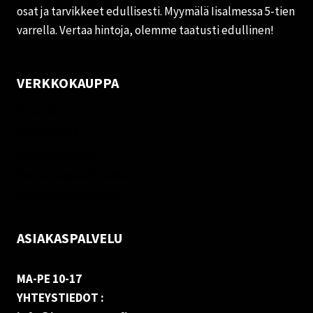
osat ja tarvikkeet edullisesti. Myymälä Iisalmessa 5-tien
varrella. Vertaa hintoja, olemme taatusti edullinen!
VERKKOKAUPPA
Oma tili
Palautukset
Rekisteriseloste
Vastuuvapauslauseke
Evästekäytäntö (EU)
ASIAKASPALVELU
MA-PE 10-17
YHTEYSTIEDOT :