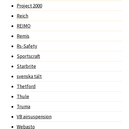
Project 2000
Reich
REIMO
Remis
Rs-Safety
Sportscraft
Starbrite
svenska tält
Thetford
Thule
Truma
VB airsuspension
Webasto