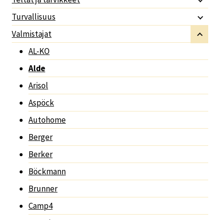
Turvallisuus
Valmistajat
AL-KO
Alde
Arisol
Aspöck
Autohome
Berger
Berker
Böckmann
Brunner
Camp4