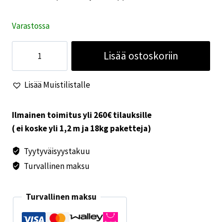
Varastossa
Alde
Lisää ostoskoriin
kattoläpiviennin
jatkokappale
Lisää Muistilistalle
200
mm
määrä
Ilmainen toimitus yli 260€ tilauksille
( ei koske yli 1,2 m ja 18kg paketteja)
Tyytyväisyystakuu
Turvallinen maksu
Turvallinen maksu