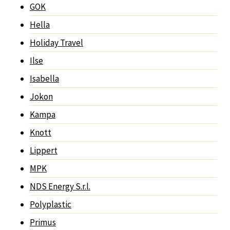
GOK
Hella
Holiday Travel
Ilse
Isabella
Jokon
Kampa
Knott
Lippert
MPK
NDS Energy S.r.l.
Polyplastic
Primus