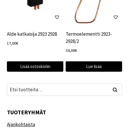
Alde katkaisija 2923 2928
Termoelementti 2923-
2928/2
17,00
€
34,00
€
Lisää ostoskoriin
Lue lisää
Etsi:
Haku
TUOTERYHMÄT
Ajankohtaista