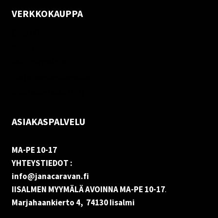
VERKKOKAUPPA
Oma tili
Palautukset
Rekisteriseloste
Vastuuvapauslauseke
Evästekäytäntö (EU)
ASIAKASPALVELU
MA-PE 10-17
YHTEYSTIEDOT :
info@janacaravan.fi
IISALMEN MYYMÄLÄ AVOINNA MA-PE 10-17
.
Marjahaankierto 4, 74130 Iisalmi