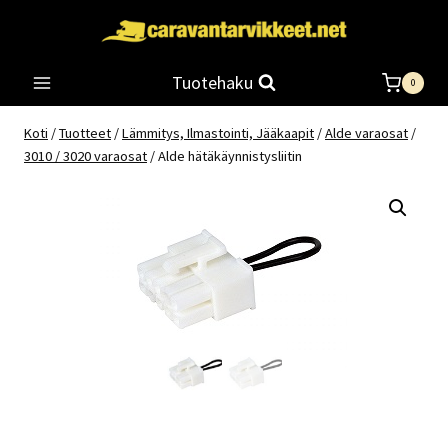
Siirry
sisältöön
Tuotehaku
0
Koti
/
Tuotteet
/
Lämmitys, Ilmastointi, Jääkaapit
/
Alde varaosat
/
3010 / 3020 varaosat
/
Alde hätäkäynnistysliitin