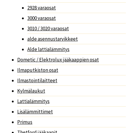
2928 varaosat
3000 varaosat
3010 / 3020 varaosat
alde asennustarvikkeet
Alde lattialämmitys
Dometic / Elektrolux jääkaappien osat
Ilmaputkiston osat
Ilmastointilaitteet
Kylmälaukut
Lattialämmitys
Lisälämmittimet
Primus
Thetford jääkaapit