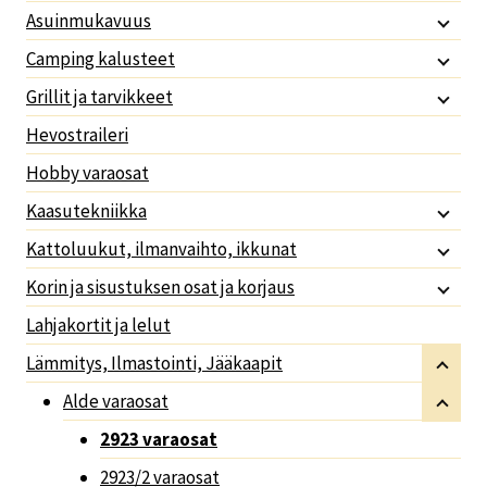
Asuinmukavuus
Camping kalusteet
Grillit ja tarvikkeet
Hevostraileri
Hobby varaosat
Kaasutekniikka
Kattoluukut, ilmanvaihto, ikkunat
Korin ja sisustuksen osat ja korjaus
Lahjakortit ja lelut
Lämmitys, Ilmastointi, Jääkaapit
Alde varaosat
2923 varaosat
2923/2 varaosat