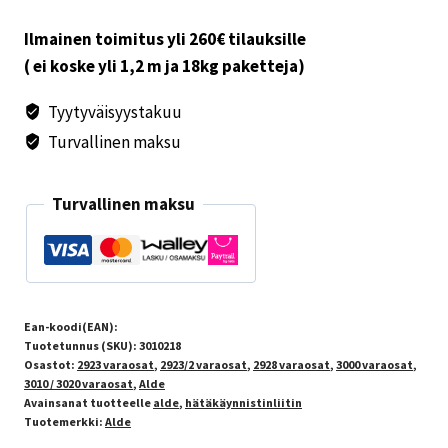
Ilmainen toimitus yli 260€ tilauksille
( ei koske yli 1,2 m ja 18kg paketteja)
Tyytyväisyystakuu
Turvallinen maksu
Turvallinen maksu
Ean-koodi(EAN):
Tuotetunnus (SKU):
3010218
Osastot:
2923 varaosat
,
2923/2 varaosat
,
2928 varaosat
,
3000 varaosat
,
3010 / 3020 varaosat
,
Alde
Avainsanat tuotteelle
alde
,
hätäkäynnistinliitin
Tuotemerkki:
Alde