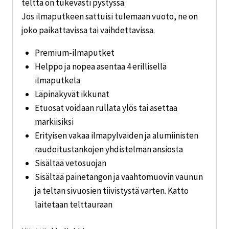
teltta on tukevasti pystyssä.
Jos ilmaputkeen sattuisi tulemaan vuoto, ne on
joko paikattavissa tai vaihdettavissa.
Premium-ilmaputket
Helppo ja nopea asentaa 4 erillisellä
ilmaputkela
Läpinäkyvät ikkunat
Etuosat voidaan rullata ylös tai asettaa
markiisiksi
Erityisen vakaa ilmapylväiden ja alumiinisten
raudoitustankojen yhdistelmän ansiosta
Sisältää vetosuojan
Sisältää painetangon ja vaahtomuovin vaunun
ja teltan sivuosien tiivistystä varten. Katto
laitetaan telttauraan