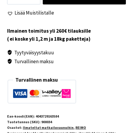
II
Lisää Muistilistalle
390
etuteltta
määrä
Ilmainen toimitus yli 260€ tilauksille
( ei koske yli 1,2 m ja 18kg paketteja)
Tyytyväisyystakuu
Turvallinen maksu
Turvallinen maksu
Ean-koodi(EAN):
4043729163584
Tuotetunnus (SKU):
900034
Osastot:
Ilmateltat matkailuvaunuihin
,
REIMO