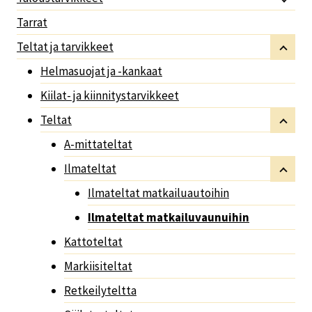
Tarrat
Teltat ja tarvikkeet
Helmasuojat ja -kankaat
Kiilat- ja kiinnitystarvikkeet
Teltat
A-mittateltat
Ilmateltat
Ilmateltat matkailuautoihin
Ilmateltat matkailuvaunuihin
Kattoteltat
Markiisiteltat
Retkeilyteltta