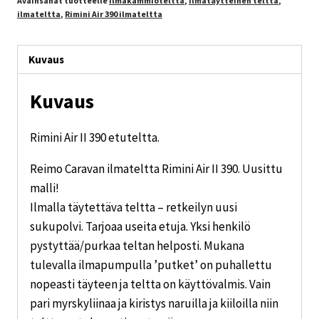
Avainsanat tuotteelle
ilmakammioteltta
,
ilmatäytteinen teltta
,
ilmateltta
,
Rimini Air 390 ilmateltta
Kuvaus
Kuvaus
Rimini Air II 390 etuteltta.
Reimo Caravan ilmateltta Rimini Air II 390. Uusittu
malli!
Ilmalla täytettäva teltta – retkeilyn uusi
sukupolvi. Tarjoaa useita etuja. Yksi henkilö
pystyttää/purkaa teltan helposti. Mukana
tulevalla ilmapumpulla ’putket’ on puhallettu
nopeasti täyteen ja teltta on käyttövalmis. Vain
pari myrskyliinaa ja kiristys naruilla ja kiiloilla niin