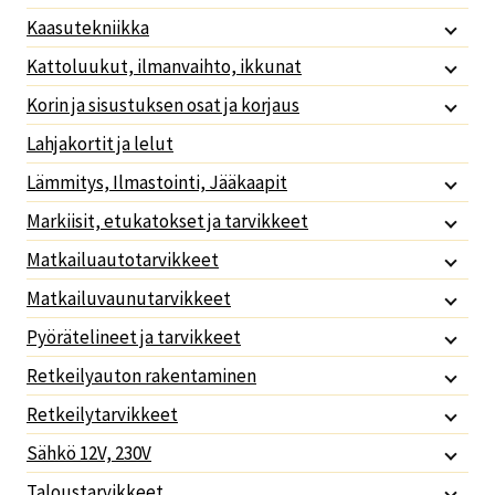
Kaasutekniikka
Kattoluukut, ilmanvaihto, ikkunat
Korin ja sisustuksen osat ja korjaus
Lahjakortit ja lelut
Lämmitys, Ilmastointi, Jääkaapit
Markiisit, etukatokset ja tarvikkeet
Matkailuautotarvikkeet
Matkailuvaunutarvikkeet
Pyörätelineet ja tarvikkeet
Retkeilyauton rakentaminen
Retkeilytarvikkeet
Sähkö 12V, 230V
Taloustarvikkeet