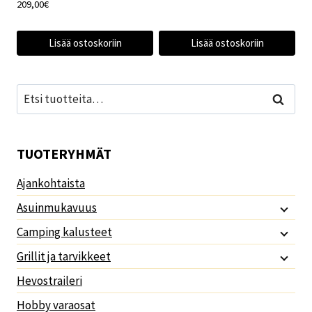
hinta
hinta
209,00
€
oli:
on:
111,00€.
102,00€.
Lisää ostoskoriin
Lisää ostoskoriin
Etsi:
Haku
TUOTERYHMÄT
Ajankohtaista
Asuinmukavuus
Camping kalusteet
Grillit ja tarvikkeet
Hevostraileri
Hobby varaosat