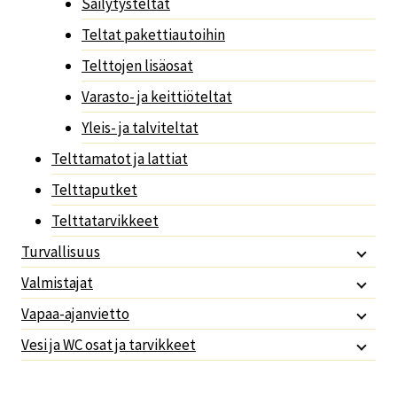
Säilytysteltat
Teltat pakettiautoihin
Telttojen lisäosat
Varasto- ja keittiöteltat
Yleis- ja talviteltat
Telttamatot ja lattiat
Telttaputket
Telttatarvikkeet
Turvallisuus
Valmistajat
Vapaa-ajanvietto
Vesi ja WC osat ja tarvikkeet