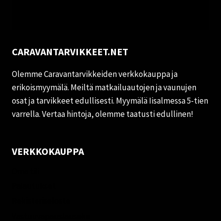
CARAVANTARVIKKEET.NET
Olemme Caravantarvikkeiden verkkokauppa ja
erikoismyymälä. Meiltä matkailuautojen ja vaunujen
osat ja tarvikkeet edullisesti. Myymälä Iisalmessa 5-tien
varrella. Vertaa hintoja, olemme taatusti edullinen!
VERKKOKAUPPA
Oma tili
Palautukset
Rekisteriseloste
Vastuuvapauslauseke