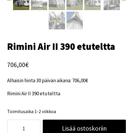
Rimini Air II 390 etuteltta
706,00
€
Alhaisin hinta 30 päivän aikana:
706,00
€
Rimini Air II 390 etuteltta
Toimitusaika 1-2 viikkoa
Rimini
Lisää ostoskoriin
Air