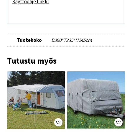
Käyttöohje linkki
Tuotekoko
B390*T235*H245cm
Tutustu myös