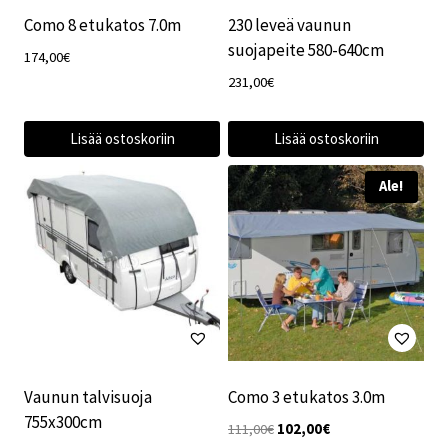
Como 8 etukatos 7.0m
230 leveä vaunun
suojapeite 580-640cm
174,00
€
231,00
€
Lisää ostoskoriin
Lisää ostoskoriin
Ale!
Vaunun talvisuoja
Como 3 etukatos 3.0m
755x300cm
Alkuperäinen
Nykyinen
111,00
€
102,00
€