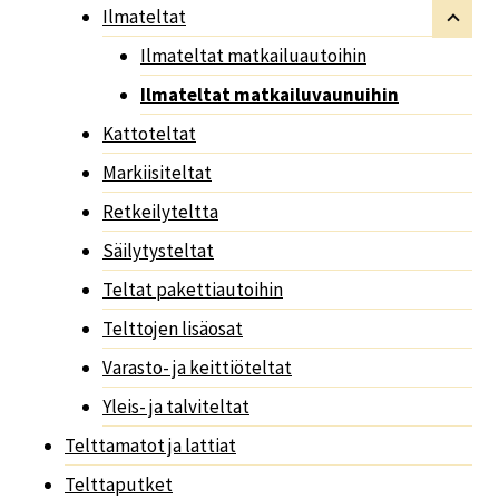
Ilmateltat
Ilmateltat matkailuautoihin
Ilmateltat matkailuvaunuihin
Kattoteltat
Markiisiteltat
Retkeilyteltta
Säilytysteltat
Teltat pakettiautoihin
Telttojen lisäosat
Varasto- ja keittiöteltat
Yleis- ja talviteltat
Telttamatot ja lattiat
Telttaputket