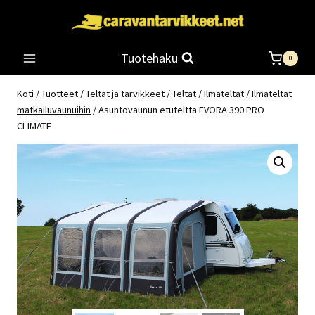
Siirry
sisältöön
Tuotehaku
0
Koti
/
Tuotteet
/
Teltat ja tarvikkeet
/
Teltat
/
Ilmateltat
/
Ilmateltat
matkailuvaunuihin
/
Asuntovaunun etuteltta EVORA 390 PRO
CLIMATE