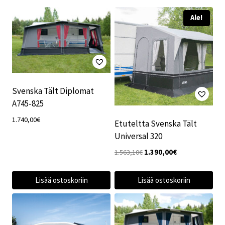
Ale!
Svenska Tält Diplomat
A745-825
1.740,00
€
Etuteltta Svenska Tält
Universal 320
Alkuperäinen
Nykyinen
1.563,10
€
1.390,00
€
hinta
hinta
oli:
on:
Lisää ostoskoriin
Lisää ostoskoriin
1.563,10€.
1.390,00€.