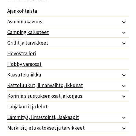
Ajankohtaista
Asuinmukavuus
Camping kalusteet
Grillit ja tarvikkeet
Hevostraileri
Hobby varaosat
Kaasutekniikka
Kattoluukut, ilmanvaihto, ikkunat
Korin ja sisustuksen osat ja korjaus
Lahjakortit ja lelut
Lämmitys, Ilmastointi, Jääkaapit
Markiisit, etukatokset ja tarvikkeet