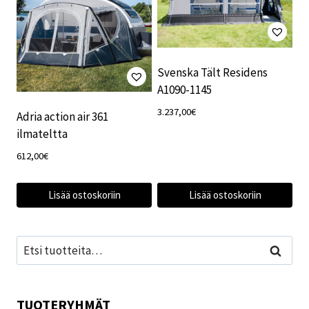
Svenska Tält Residens
A1090-1145
3.237,00
€
Adria action air 361
ilmateltta
612,00
€
Lisää ostoskoriin
Lisää ostoskoriin
Etsi:
Haku
TUOTERYHMÄT