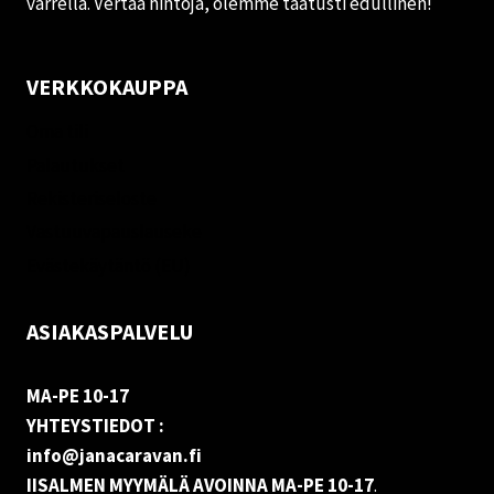
varrella. Vertaa hintoja, olemme taatusti edullinen!
VERKKOKAUPPA
Oma tili
Palautukset
Rekisteriseloste
Vastuuvapauslauseke
Evästekäytäntö (EU)
ASIAKASPALVELU
MA-PE 10-17
YHTEYSTIEDOT :
info@janacaravan.fi
IISALMEN MYYMÄLÄ AVOINNA MA-PE 10-17
.