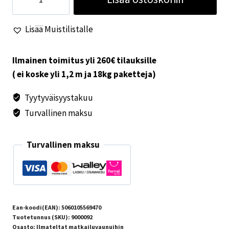
etuteltta
EVORA
Lisää Muistilistalle
390
PRO
CLIMATE
Ilmainen toimitus yli 260€ tilauksille
määrä
( ei koske yli 1,2 m ja 18kg paketteja)
Tyytyväisyystakuu
Turvallinen maksu
Turvallinen maksu
Ean-koodi(EAN):
5060105569470
Tuotetunnus (SKU):
9000092
Osasto:
Ilmateltat matkailuvaunuihin