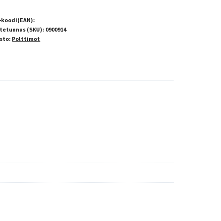
-koodi(EAN):
tetunnus (SKU):
0900914
sto:
Polttimot