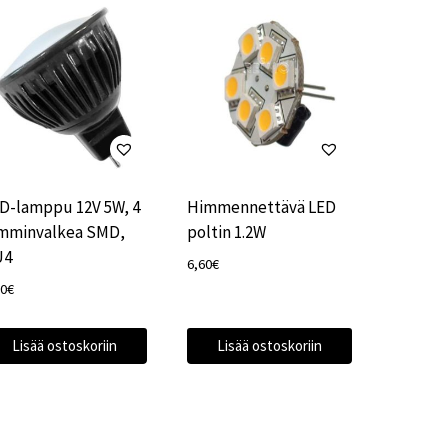
D-lamppu 12V 5W, 4
Himmennettävä LED
mminvalkea SMD,
poltin 1.2W
U4
6,60
€
80
€
Lisää ostoskoriin
Lisää ostoskoriin