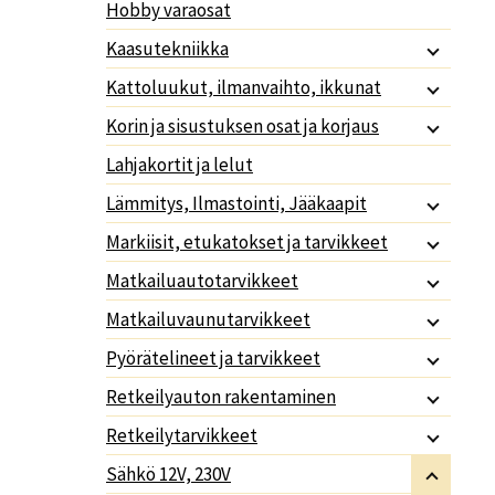
Hobby varaosat
Kaasutekniikka
Kattoluukut, ilmanvaihto, ikkunat
Korin ja sisustuksen osat ja korjaus
Lahjakortit ja lelut
Lämmitys, Ilmastointi, Jääkaapit
Markiisit, etukatokset ja tarvikkeet
Matkailuautotarvikkeet
Matkailuvaunutarvikkeet
Pyörätelineet ja tarvikkeet
Retkeilyauton rakentaminen
Retkeilytarvikkeet
Sähkö 12V, 230V