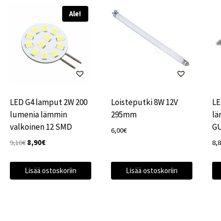
Ale!
LED G4 lamput 2W 200
Loisteputki 8W 12V
LE
lumenia lämmin
295mm
lä
valkoinen 12 SMD
G
6,00
€
Alkuperäinen
Nykyinen
9,10
€
8,90
€
8,
hinta
hinta
oli:
on:
Lisää ostoskoriin
Lisää ostoskoriin
9,10€.
8,90€.