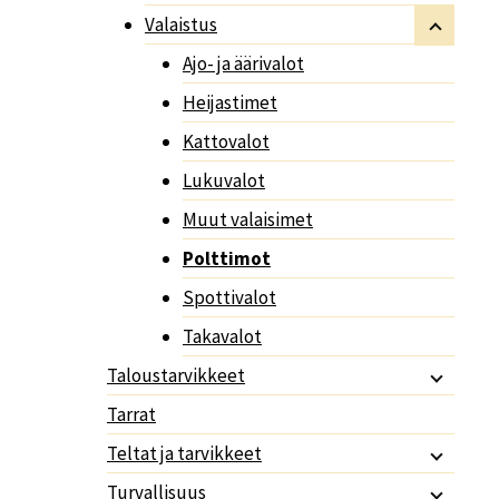
Valaistus
Ajo- ja äärivalot
Heijastimet
Kattovalot
Lukuvalot
Muut valaisimet
Polttimot
Spottivalot
Takavalot
Taloustarvikkeet
Tarrat
Teltat ja tarvikkeet
Turvallisuus