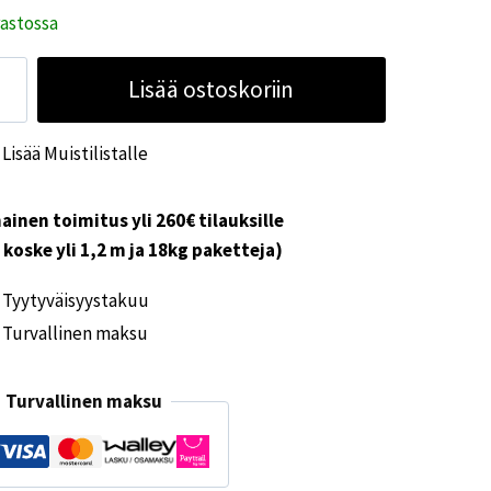
rastossa
lttimo
Lisää ostoskoriin
kkula
Lisää Muistilistalle
m
ainen toimitus yli 260€ tilauksille
i koske yli 1,2 m ja 18kg paketteja)
ärä
Tyytyväisyystakuu
Turvallinen maksu
Turvallinen maksu