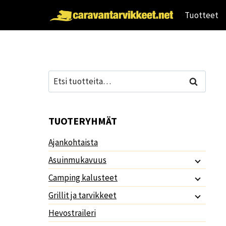
Siirry
Tuotteet
sisältöön
Etsi:
Haku
TUOTERYHMÄT
Ajankohtaista
Asuinmukavuus
Camping kalusteet
Grillit ja tarvikkeet
Hevostraileri