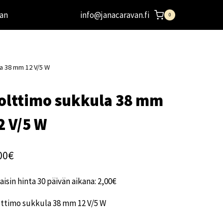
an
info@janacaravan.fi
0
la 38 mm 12 V/5 W
olttimo sukkula 38 mm
2 V/5 W
00
€
aisin hinta 30 päivän aikana:
2,00
€
lttimo sukkula 38 mm 12 V/5 W