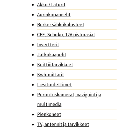
Akku / Laturit
Aurinkopaneelit
Berker sähkökalusteet
CEE, Schuko, 12V pistorasiat
Invertterit
Jatkokaapelit
Keittiötarvikkeet
Kwh-mittarit
Liesituulettimet
Peruutuskamerat, navigointi ja
multimedia
Pienkoneet
TV, antennit ja tarvikkeet