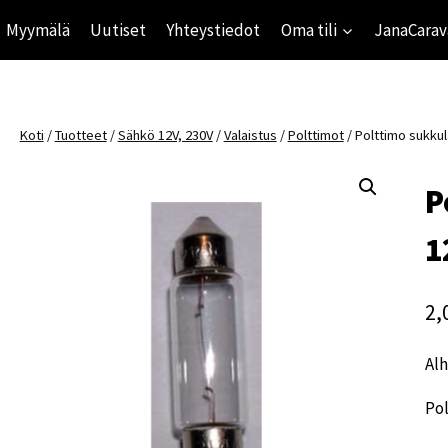
Myymälä
Uutiset
Yhteystiedot
Oma tili
JanaCarav
Koti
/
Tuotteet
/
Sähkö 12V, 230V
/
Valaistus
/
Polttimot
/
Polttimo sukku
P
1
2,
Alh
Po