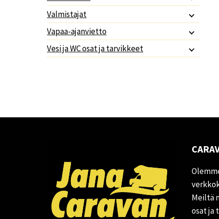
Valmistajat
Vapaa-ajanvietto
Vesi ja WC osat ja tarvikkeet
CARAV
Olemme
verkkok
Meiltä 
osat ja 