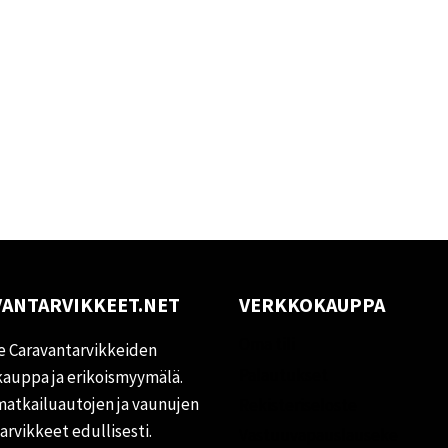
ANTARVIKKEET.NET
VERKKOKAUPPA
Oma tili
 Caravantarvikkeiden
Palautukset
auppa ja erikoismyymälä.
matkailuautojen ja vaunujen
Rekisteriseloste
tarvikkeet edullisesti.
Vastuuvapauslauseke