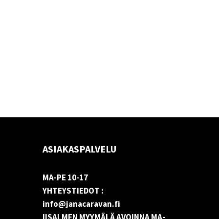
ASIAKASPALVELU
MA-PE 10-17
YHTEYSTIEDOT :
info@janacaravan.fi
IISALMEN MYYMÄLÄ AVOINNA MA-