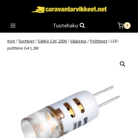
Siirry
sisältöön
Tuotehaku
0
Koti
/
Tuotteet
/
Sähkö 12V, 230V
/
Valaistus
/
Polttimot
/
LED-
polttimo G4 1.2W