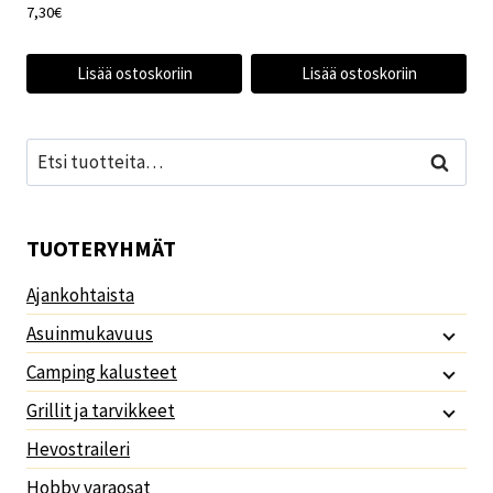
7,30
€
Lisää ostoskoriin
Lisää ostoskoriin
Etsi:
Haku
TUOTERYHMÄT
Ajankohtaista
Asuinmukavuus
Camping kalusteet
Grillit ja tarvikkeet
Hevostraileri
Hobby varaosat