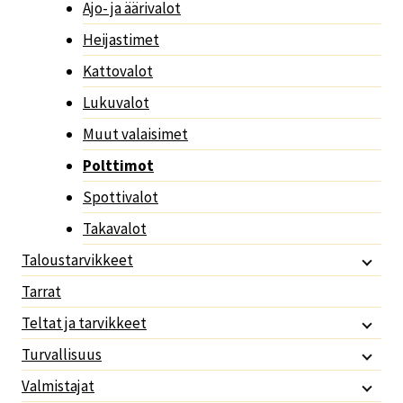
Ajo- ja äärivalot
Heijastimet
Kattovalot
Lukuvalot
Muut valaisimet
Polttimot
Spottivalot
Takavalot
Taloustarvikkeet
Tarrat
Teltat ja tarvikkeet
Turvallisuus
Valmistajat