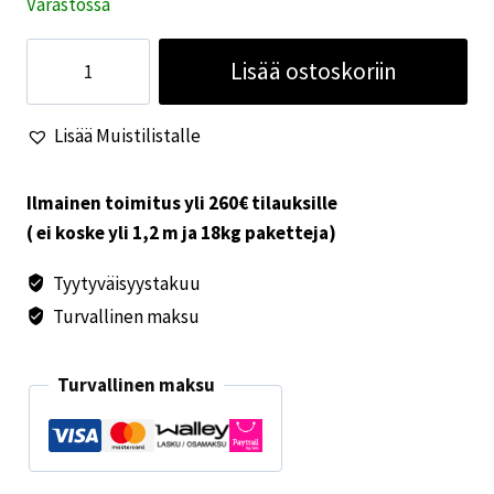
Varastossa
LED-
Lisää ostoskoriin
polttimo
G4
Lisää Muistilistalle
1.2W
määrä
Ilmainen toimitus yli 260€ tilauksille
( ei koske yli 1,2 m ja 18kg paketteja)
Tyytyväisyystakuu
Turvallinen maksu
Turvallinen maksu