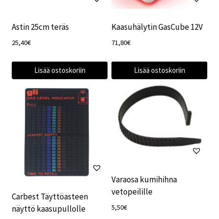
Astin 25cm teräs
Kaasuhälytin GasCube 12V
25,40
€
71,80
€
Lisää ostoskoriin
Lisää ostoskoriin
Varaosa kumihihna
vetopeilille
Carbest Täyttöasteen
5,50
€
näyttö kaasupullolle