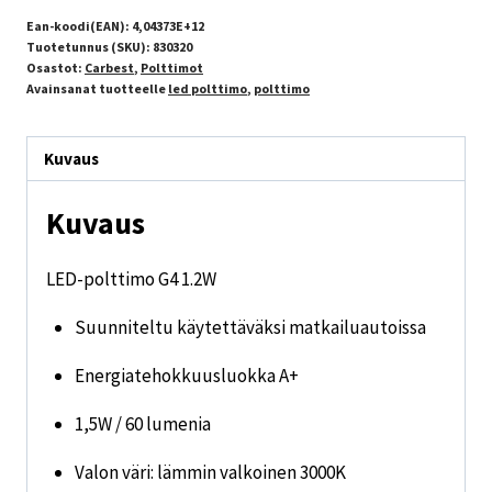
Ean-koodi(EAN):
4,04373E+12
Tuotetunnus (SKU):
830320
Osastot:
Carbest
,
Polttimot
Avainsanat tuotteelle
led polttimo
,
polttimo
Kuvaus
Kuvaus
LED-polttimo G4 1.2W
Suunniteltu käytettäväksi matkailuautoissa
Energiatehokkuusluokka A+
1,5W / 60 lumenia
Valon väri: lämmin valkoinen 3000K