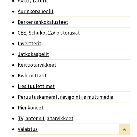
Akku / Laturit
Aurinkopaneelit
Berker sähkökalusteet
CEE, Schuko, 12V pistorasiat
Invertterit
Jatkokaapelit
Keittiötarvikkeet
Kwh-mittarit
Liesituulettimet
Peruutuskamerat, navigointi ja multimedia
Pienkoneet
TV, antennit ja tarvikkeet
Valaistus