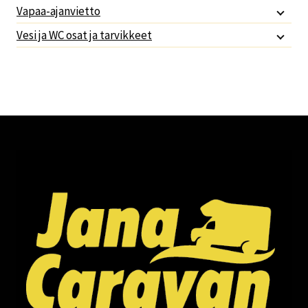
Vapaa-ajanvietto
Vesi ja WC osat ja tarvikkeet