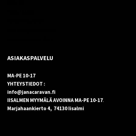
Oma tili
Palautukset
Rekisteriseloste
Vastuuvapauslauseke
Evästekäytäntö (EU)
ASIAKASPALVELU
MA-PE 10-17
YHTEYSTIEDOT :
info@janacaravan.fi
IISALMEN MYYMÄLÄ AVOINNA MA-PE 10-17
.
Marjahaankierto 4, 74130 Iisalmi