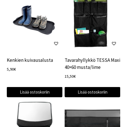
Kenkien kuivausalusta
Tavarahyllykkö TESSA Maxi
40×60 musta/lime
5,90
€
15,50
€
Lisää ostoskoriin
Lisää ostoskoriin