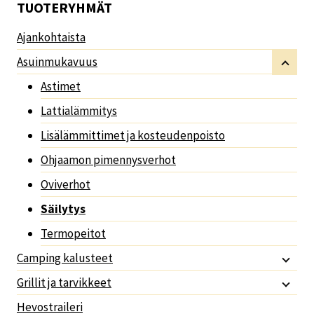
TUOTERYHMÄT
Ajankohtaista
Asuinmukavuus
Astimet
Lattialämmitys
Lisälämmittimet ja kosteudenpoisto
Ohjaamon pimennysverhot
Oviverhot
Säilytys
Termopeitot
Camping kalusteet
Grillit ja tarvikkeet
Hevostraileri