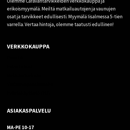
Olemme Caravantarvikkeiden verkkokauppa ja
erikoismyymälä. Meiltä matkailuautojen ja vaunujen
osat ja tarvikkeet edullisesti. Myymälä Iisalmessa 5-tien
varrella. Vertaa hintoja, olemme taatusti edullinen!
VERKKOKAUPPA
Oma tili
Palautukset
Rekisteriseloste
Vastuuvapauslauseke
Evästekäytäntö (EU)
ASIAKASPALVELU
MA-PE 10-17