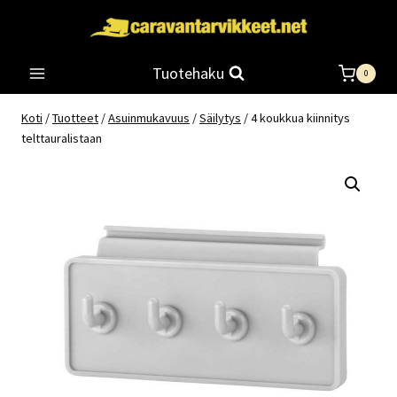
Siirry
sisältöön
Tuotehaku
0
Koti
/
Tuotteet
/
Asuinmukavuus
/
Säilytys
/
4 koukkua kiinnitys
telttauralistaan