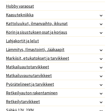
Hobby varaosat
Kaasutekniikka
Kattoluukut, ilmanvaihto, ikkunat
Korin ja sisustuksen osat ja korjaus
Lahjakortit ja lelut
Lämmitys, Ilmastointi, Jääkaapit
Markiisit, etukatokset ja tarvikkeet
Matkailuautotarvikkeet
Matkailuvaunutarvikkeet
Pyörätelineet ja tarvikkeet
Retkeilyauton rakentaminen
Retkeilytarvikkeet
Sähkö 12V, 230V