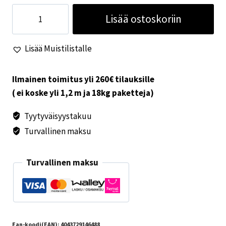
4
Lisää ostoskoriin
koukkua
kiinnitys
Lisää Muistilistalle
telttauralistaan
määrä
Ilmainen toimitus yli 260€ tilauksille
( ei koske yli 1,2 m ja 18kg paketteja)
Tyytyväisyystakuu
Turvallinen maksu
Turvallinen maksu
Ean-koodi(EAN):
4043729146488