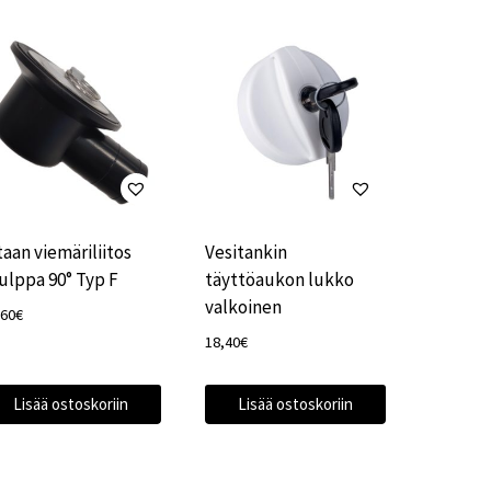
taan viemäriliitos
Vesitankin
ulppa 90° Typ F
täyttöaukon lukko
valkoinen
,60
€
18,40
€
Lisää ostoskoriin
Lisää ostoskoriin