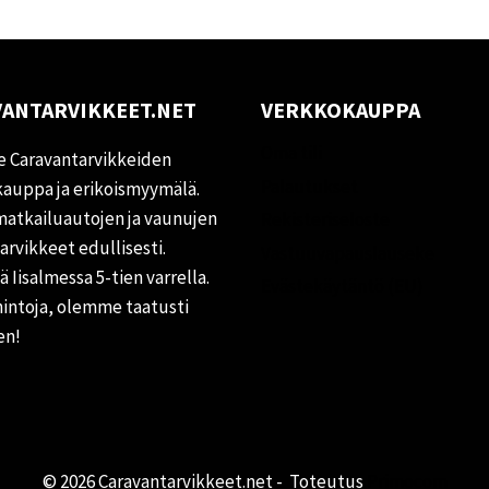
ANTARVIKKEET.NET
VERKKOKAUPPA
Oma tili
 Caravantarvikkeiden
Palautukset
auppa ja erikoismyymälä.
matkailuautojen ja vaunujen
Rekisteriseloste
tarvikkeet edullisesti.
Vastuuvapauslauseke
 Iisalmessa 5-tien varrella.
Evästekäytäntö (EU)
hintoja, olemme taatusti
en!
© 2026 Caravantarvikkeet.net - Toteutus
Primocom