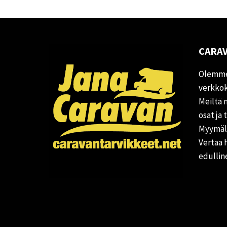
CARAV
Olemme
verkkok
Meiltä 
osat ja 
Myymälä
Vertaa 
edullin