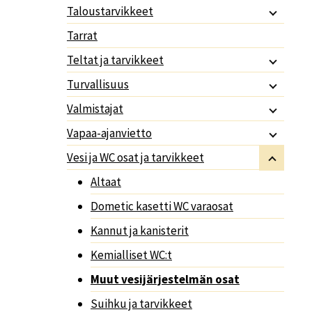
Taloustarvikkeet
Tarrat
Teltat ja tarvikkeet
Turvallisuus
Valmistajat
Vapaa-ajanvietto
Vesi ja WC osat ja tarvikkeet
Altaat
Dometic kasetti WC varaosat
Kannut ja kanisterit
Kemialliset WC:t
Muut vesijärjestelmän osat
Suihku ja tarvikkeet