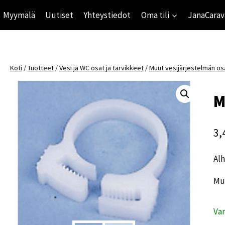
Myymälä
Uutiset
Yhteystiedot
Oma tili
JanaCarav
Koti
/
Tuotteet
/
Vesi ja WC osat ja tarvikkeet
/
Muut vesijärjestelmän os
M
3,
Alh
Mu
Va