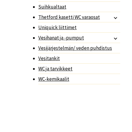
Suihkualtaat
Thetford kasetti WC varaosat
Uniquick liittimet
Vesihanat ja -pumput
Vesijärjestelmän/ veden puhdistus
Vesitankit
WC ja tarvikkeet
WC-kemikaalit