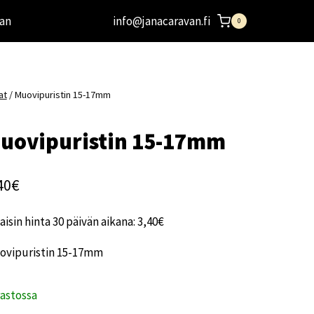
an
info@janacaravan.fi
0
at
/
Muovipuristin 15-17mm
uovipuristin 15-17mm
40
€
aisin hinta 30 päivän aikana:
3,40
€
ovipuristin 15-17mm
rastossa