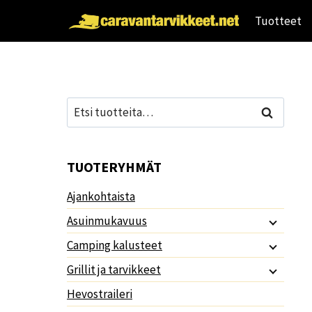
Siirry
Tuotteet
sisältöön
Etsi:
Haku
TUOTERYHMÄT
Ajankohtaista
Asuinmukavuus
Camping kalusteet
Grillit ja tarvikkeet
Hevostraileri