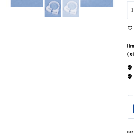
Muo
15-
17
mä
Ilm
( e
Ean