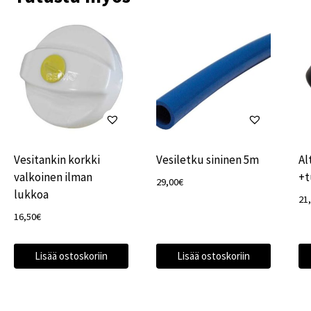
Vesitankin korkki
Vesiletku sininen 5m
Al
valkoinen ilman
+t
29,00
€
lukkoa
21
16,50
€
Lisää ostoskoriin
Lisää ostoskoriin