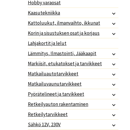
Hobby varaosat
Kaasutekniikka
Kattoluukut, ilmanvaihto, ikkunat
Korin ja sisustuksen osat ja korjaus
Lahjakortit ja lelut
Lämmitys, Ilmastointi, Jääkaapit
Markiisit, etukatokset ja tarvikkeet
Matkailuautotarvikkeet
Matkailuvaunutarvikkeet
Pyörätelineet ja tarvikkeet
Retkeilyauton rakentaminen
Retkeilytarvikkeet
Sähkö 12V, 230V