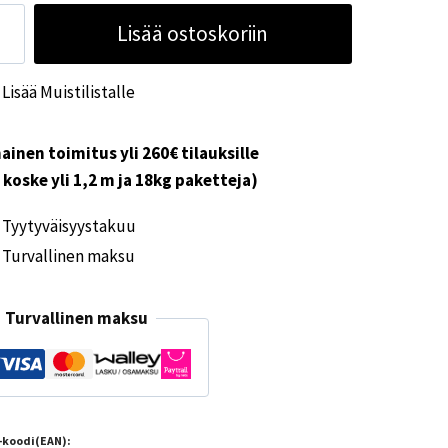
vipuristin
Lisää ostoskoriin
mm
Lisää Muistilistalle
ärä
ainen toimitus yli 260€ tilauksille
i koske yli 1,2 m ja 18kg paketteja)
Tyytyväisyystakuu
Turvallinen maksu
Turvallinen maksu
-koodi(EAN):