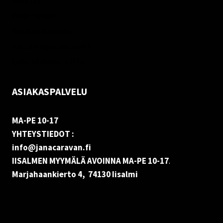
Oma tili
Palautukset
Rekisteriseloste
Vastuuvapauslauseke
Evästekäytäntö (EU)
ASIAKASPALVELU
MA-PE 10-17
YHTEYSTIEDOT :
info@janacaravan.fi
IISALMEN MYYMÄLÄ AVOINNA MA-PE 10-17
.
Marjahaankierto 4, 74130 Iisalmi