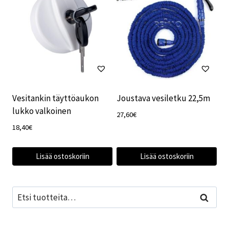
Vesitankin täyttöaukon
Joustava vesiletku 22,5m
lukko valkoinen
27,60
€
18,40
€
Lisää ostoskoriin
Lisää ostoskoriin
Etsi:
Haku