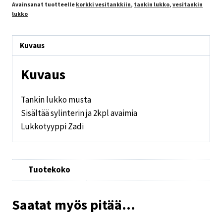
Avainsanat tuotteelle
korkki vesitankkiin
,
tankin lukko
,
vesitankin
lukko
Kuvaus
Kuvaus
Tankin lukko musta
Sisältää sylinterin ja 2kpl avaimia
Lukkotyyppi Zadi
Tuotekoko
Saatat myös pitää...