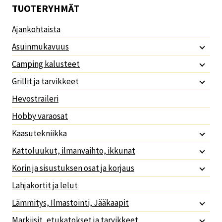
TUOTERYHMÄT
Ajankohtaista
Asuinmukavuus
Camping kalusteet
Grillit ja tarvikkeet
Hevostraileri
Hobby varaosat
Kaasutekniikka
Kattoluukut, ilmanvaihto, ikkunat
Korin ja sisustuksen osat ja korjaus
Lahjakortit ja lelut
Lämmitys, Ilmastointi, Jääkaapit
Markiisit, etukatokset ja tarvikkeet