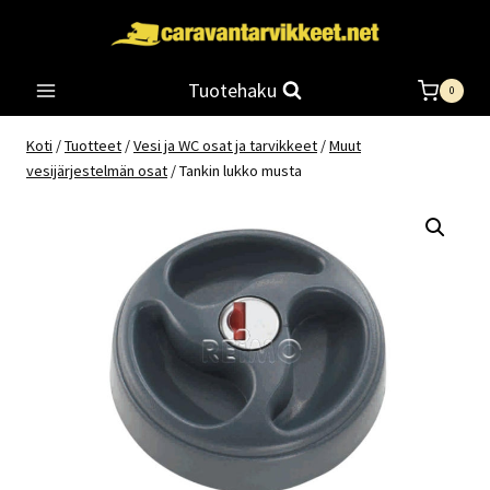
Siirry
sisältöön
Tuotehaku
0
Koti
/
Tuotteet
/
Vesi ja WC osat ja tarvikkeet
/
Muut
vesijärjestelmän osat
/
Tankin lukko musta