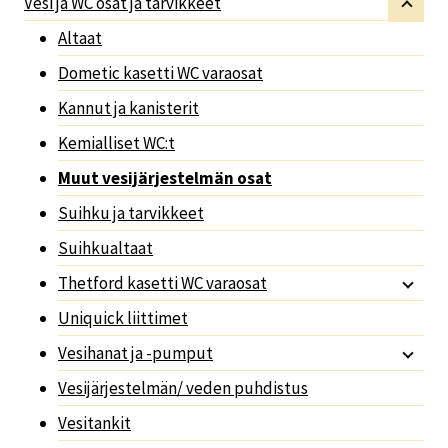
Vesi ja WC osat ja tarvikkeet
Altaat
Dometic kasetti WC varaosat
Kannut ja kanisterit
Kemialliset WC:t
Muut vesijärjestelmän osat
Suihku ja tarvikkeet
Suihkualtaat
Thetford kasetti WC varaosat
Uniquick liittimet
Vesihanat ja -pumput
Vesijärjestelmän/ veden puhdistus
Vesitankit