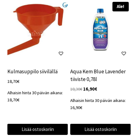
Ale!
Kulmasuppilo siivilällä
Aqua Kem Blue Lavender
tiiviste 0,78l
18,70
€
Alkuperäinen
Nykyinen
18,30
€
16,90
€
Alhaisin hinta 30 päivän aikana:
hinta
hinta
18,70
€
Alhaisin hinta 30 päivän aikana:
oli:
on:
16,90
€
18,30€.
16,90€.
Lisää ostoskoriin
Lisää ostoskoriin