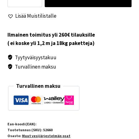
lukko
musta
Lisää Muistilistalle
määrä
Ilmainen toimitus yli 260€ tilauksille
( ei koske yli 1,2 m ja 18kg paketteja)
Tyytyväisyystakuu
Turvallinen maksu
Turvallinen maksu
Ean-koodi(EAN):
Tuotetunnus (SKU):
52660
Osasto:
Muut vesijärjestelmän osat