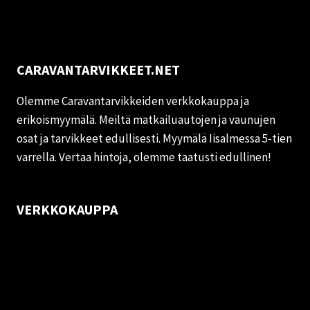
CARAVANTARVIKKEET.NET
Olemme Caravantarvikkeiden verkkokauppa ja
erikoismyymälä. Meiltä matkailuautojen ja vaunujen
osat ja tarvikkeet edullisesti. Myymälä Iisalmessa 5-tien
varrella. Vertaa hintoja, olemme taatusti edullinen!
VERKKOKAUPPA
Oma tili
Palautukset
Rekisteriseloste
Vastuuvapauslauseke