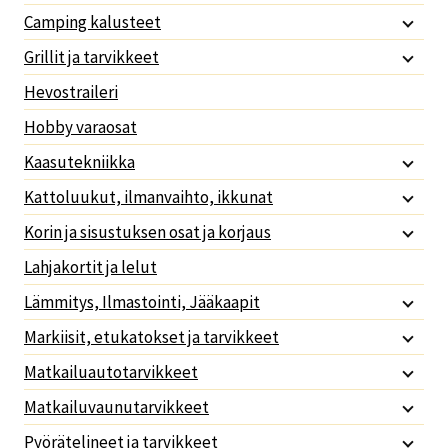
Camping kalusteet
Grillit ja tarvikkeet
Hevostraileri
Hobby varaosat
Kaasutekniikka
Kattoluukut, ilmanvaihto, ikkunat
Korin ja sisustuksen osat ja korjaus
Lahjakortit ja lelut
Lämmitys, Ilmastointi, Jääkaapit
Markiisit, etukatokset ja tarvikkeet
Matkailuautotarvikkeet
Matkailuvaunutarvikkeet
Pyörätelineet ja tarvikkeet