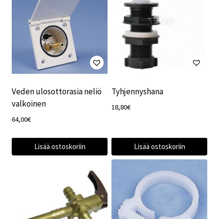
Veden ulosottorasia neliö
Tyhjennyshana
valkoinen
18,80
€
64,00
€
Lisää ostoskoriin
Lisää ostoskoriin