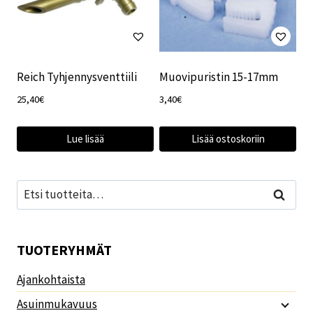
Reich Tyhjennysventtiili
Muovipuristin 15-17mm
25,40
€
3,40
€
Lue lisää
Lisää ostoskoriin
Etsi:
Haku
TUOTERYHMÄT
Ajankohtaista
Asuinmukavuus