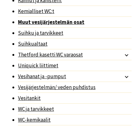
Kannut ja kanisterit
Kemialliset WC:t
Muut vesijärjestelmän osat
Suihku ja tarvikkeet
Suihkualtaat
Thetford kasetti WC varaosat
Uniquick liittimet
Vesihanat ja -pumput
Vesijärjestelmän/ veden puhdistus
Vesitankit
WC ja tarvikkeet
WC-kemikaalit