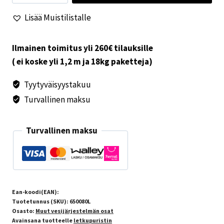
1kpl
Lisää Muistilistalle
määrä
Ilmainen toimitus yli 260€ tilauksille
( ei koske yli 1,2 m ja 18kg paketteja)
Tyytyväisyystakuu
Turvallinen maksu
Turvallinen maksu
Ean-koodi(EAN):
Tuotetunnus (SKU):
650080L
Osasto:
Muut vesijärjestelmän osat
Avainsana tuotteelle
letkupuristin