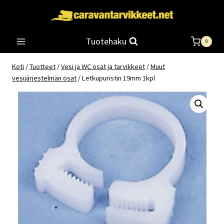
Siirry
sisältöön
Tuotehaku
0
Koti
/
Tuotteet
/
Vesi ja WC osat ja tarvikkeet
/
Muut
vesijärjestelmän osat
/
Letkupuristin 19mm 1kpl