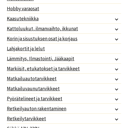
Hobby varaosat
Kaasutekniikka
Kattoluukut, ilmanvaihto, ikkunat
Korin ja sisustuksen osat ja korjaus
Lahjakortit ja lelut
Lämmitys, Ilmastointi, Jääkaapit
Markiisit, etukatokset ja tarvikkeet
Matkailuautotarvikkeet
Matkailuvaunutarvikkeet
Pyörätelineet ja tarvikkeet
Retkeilyauton rakentaminen
Retkeilytarvikkeet