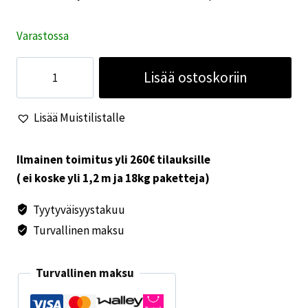
Varastossa
Lisälukko
Lisää ostoskoriin
ohjaamon
oveen
Lisää Muistilistalle
Cab
Lock
2
Ilmainen toimitus yli 260€ tilauksille
kpl
( ei koske yli 1,2 m ja 18kg paketteja)
määrä
Tyytyväisyystakuu
Turvallinen maksu
Turvallinen maksu