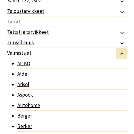
Sähkö 12V, 230V
Taloustarvikkeet
Tarrat
Teltat ja tarvikkeet
Turvallisuus
Valmistajat
AL-KO
Alde
Arisol
Aspöck
Autohome
Berger
Berker