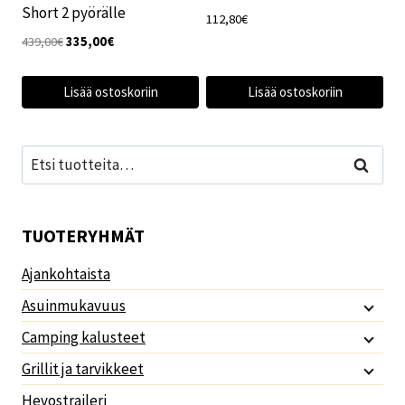
Short 2 pyörälle
112,80
€
Alkuperäinen
Nykyinen
439,00
€
335,00
€
hinta
hinta
oli:
on:
Lisää ostoskoriin
Lisää ostoskoriin
439,00€.
335,00€.
Etsi:
Haku
TUOTERYHMÄT
Ajankohtaista
Asuinmukavuus
Camping kalusteet
Grillit ja tarvikkeet
Hevostraileri