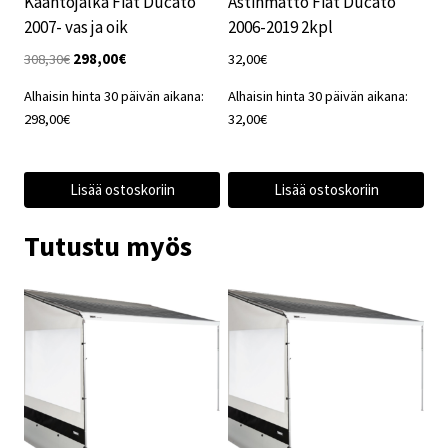
Kääntöjalka Fiat Ducato
Astinmatto Fiat Ducato
2007- vas ja oik
2006-2019 2kpl
Alkuperäinen
Nykyinen
308,30
€
298,00
€
32,00
€
hinta
hinta
Alhaisin hinta 30 päivän aikana:
Alhaisin hinta 30 päivän aikana:
oli:
on:
298,00
€
32,00
€
308,30€.
298,00€.
Lisää ostoskoriin
Lisää ostoskoriin
Tutustu myös