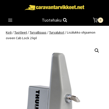
Siirry
sisältöön
Tuotehaku
0
Koti
/
Tuotteet
/
Turvallisuus
/
Turvalukot
/
Lisälukko ohjaamon
oveen Cab Lock 2 kpl