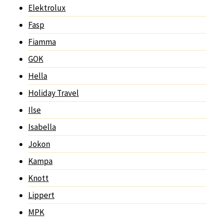
Elektrolux
Fasp
Fiamma
GOK
Hella
Holiday Travel
Ilse
Isabella
Jokon
Kampa
Knott
Lippert
MPK