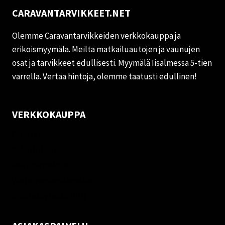
CARAVANTARVIKKEET.NET
Olemme Caravantarvikkeiden verkkokauppa ja
erikoismyymälä. Meiltä matkailuautojen ja vaunujen
osat ja tarvikkeet edullisesti. Myymälä Iisalmessa 5-tien
varrella. Vertaa hintoja, olemme taatusti edullinen!
VERKKOKAUPPA
Oma tili
Palautukset
Rekisteriseloste
Vastuuvapauslauseke
Evästekäytäntö (EU)