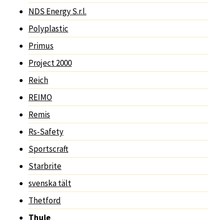
NDS Energy S.r.l.
Polyplastic
Primus
Project 2000
Reich
REIMO
Remis
Rs-Safety
Sportscraft
Starbrite
svenska tält
Thetford
Thule