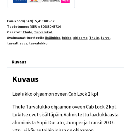
Ean-koodi(EAN):
5,41518E+12
Tuotetunnus (SKU):
309830 45714
Osastot:
Thule
,
Turvalukot
Avainsanat tuotteelle
lisälukko
,
lukko
,
ohjaamo
,
Thule
,
turva
,
turvallisuus
,
turvalukko
Kuvaus
Kuvaus
Lisälukko ohjaamon oveen Cab Lock 2 kpl
Thule Turvalukko ohjaamon oveen Cab Lock 2 kpl.
Lukitse ovet sisältäpäin. Valmistettu laadukkaasta
alumiinista.Sopii Ducato, Jumper ja Transit 2007-
2025. Ei käy autoihin joissa on ohjaamon