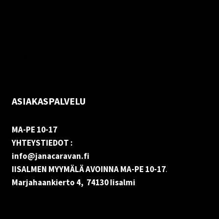
Oma tili
Palautukset
Rekisteriseloste
Vastuuvapauslauseke
Evästekäytäntö (EU)
ASIAKASPALVELU
MA-PE 10-17
YHTEYSTIEDOT :
info@janacaravan.fi
IISALMEN MYYMÄLÄ AVOINNA MA-PE 10-17
.
Marjahaankierto 4, 74130 Iisalmi