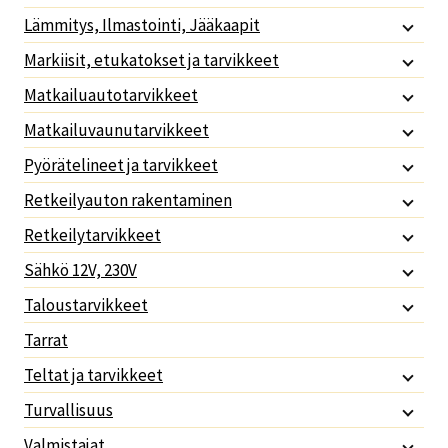
Lämmitys, Ilmastointi, Jääkaapit
Markiisit, etukatokset ja tarvikkeet
Matkailuautotarvikkeet
Matkailuvaunutarvikkeet
Pyörätelineet ja tarvikkeet
Retkeilyauton rakentaminen
Retkeilytarvikkeet
Sähkö 12V, 230V
Taloustarvikkeet
Tarrat
Teltat ja tarvikkeet
Turvallisuus
Valmistajat