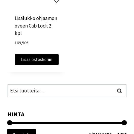
Lisälukko ohjaamon
oveen Cab Lock 2
kpl
169,50
€
Lisää ostoskoriin
Etsi:
Haku
HINTA
Min
Mak