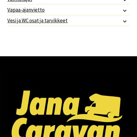
Vapaa-ajanvietto
Vesi ja WC osat ja tarvikkeet