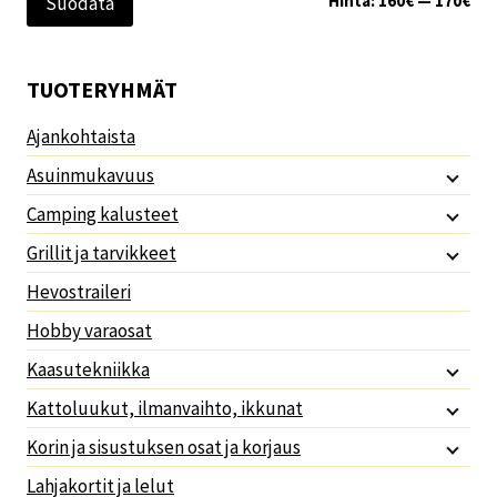
Hinta:
160€
—
170€
Suodata
TUOTERYHMÄT
Ajankohtaista
Asuinmukavuus
Camping kalusteet
Grillit ja tarvikkeet
Hevostraileri
Hobby varaosat
Kaasutekniikka
Kattoluukut, ilmanvaihto, ikkunat
Korin ja sisustuksen osat ja korjaus
Lahjakortit ja lelut