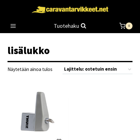
Siirry
sisältöön
Tuotehaku
0
lisälukko
Näytetään ainoa tulos