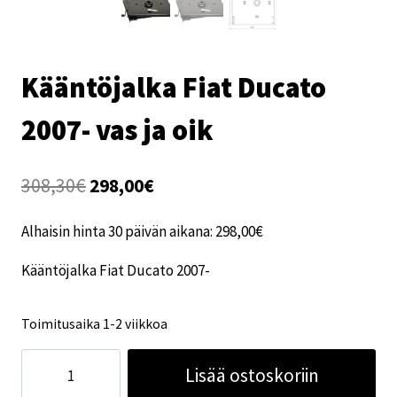
Kääntöjalka Fiat Ducato
2007- vas ja oik
Alkuperäinen
Nykyinen
308,30
€
298,00
€
hinta
hinta
Alhaisin hinta 30 päivän aikana:
298,00
€
oli:
on:
Kääntöjalka Fiat Ducato 2007-
308,30€.
298,00€.
Toimitusaika 1-2 viikkoa
Kääntöjalka
Lisää ostoskoriin
Fiat