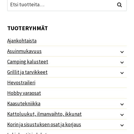
Etsi:
Haku
TUOTERYHMÄT
Ajankohtaista
Asuinmukavuus
Camping kalusteet
Grillit ja tarvikkeet
Hevostraileri
Hobby varaosat
Kaasutekniikka
Kattoluukut, ilmanvaihto, ikkunat
Korin ja sisustuksen osat ja korjaus