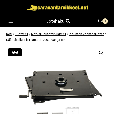
Siirry
sisältöön
Tuotehaku
0
Koti
/
Tuotteet
/
Matkailuautotarvikkeet
/
Istuinten kääntöalustat
/
Kääntöjalka Fiat Ducato 2007- vas ja oik
Ale!