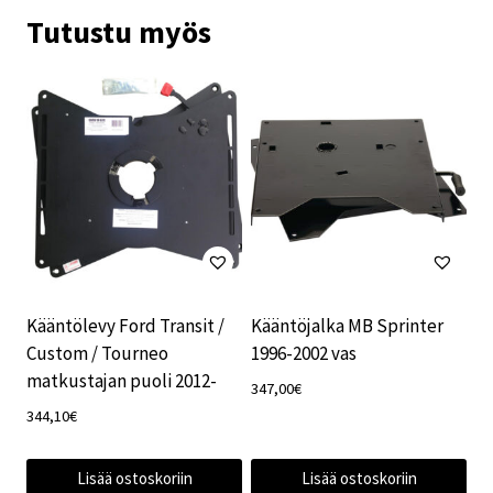
Tutustu myös
Kääntölevy Ford Transit /
Kääntöjalka MB Sprinter
Custom / Tourneo
1996-2002 vas
matkustajan puoli 2012-
347,00
€
344,10
€
Lisää ostoskoriin
Lisää ostoskoriin