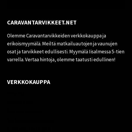
CARAVANTARVIKKEET.NET
Olemme Caravantarvikkeiden verkkokauppa ja
erikoismyymälä. Meiltä matkailuautojen ja vaunujen
osat ja tarvikkeet edullisesti. Myymälä Iisalmessa 5-tien
varrella. Vertaa hintoja, olemme taatusti edullinen!
VERKKOKAUPPA
Oma tili
Palautukset
Rekisteriseloste
Vastuuvapauslauseke
Evästekäytäntö (EU)