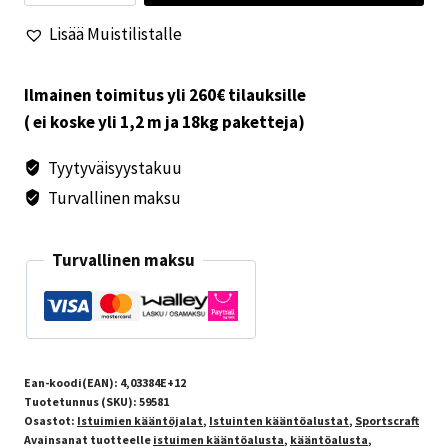
Ducato
Lisää Muistilistalle
2007-
vas
ja
Ilmainen toimitus yli 260€ tilauksille
oik
( ei koske yli 1,2 m ja 18kg paketteja)
määrä
Tyytyväisyystakuu
Turvallinen maksu
Turvallinen maksu
Ean-koodi(EAN):
4,03384E+12
Tuotetunnus (SKU):
59581
Osastot:
Istuimien kääntöjalat
,
Istuinten kääntöalustat
,
Sportscraft
Avainsanat tuotteelle
istuimen kääntöalusta
,
kääntöalusta
,