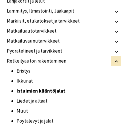
Lahjakortit ja lelut
Lämmitys, Ilmastointi, Jääkaapit
Markiisit, etukatokset ja tarvikkeet
Matkailuautotarvikkeet
Matkailuvaunutarvikkeet
Pyörätelineet ja tarvikkeet
Retkeilyauton rakentaminen
Eristys
Ikkunat
Istuimien kääntöjalat
Liedet ja altaat
Muut
Pöytälevyt ja jalat