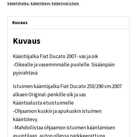
kääntöjalka
,
kääntölevy
,
kääntyvä istuin
Kuvaus
Kuvaus
Kääntöjalka Fiat Ducato 2007- vas ja oik
-Oikealle ja vasemmmalle puolelle. Sisäänpäin
pyörähtävä
Istuimen kääntöjalka Fiat Ducato 250/290 vm.2007
alkaen Original-penkille oik ja vas
Kääntöalusta etuistuimelle
-Ohjaamon kuskin ja apukuskin istuimen
kääntölevy.
-Mahdollistaa ohjaamon istuimen kääntämisen
asuintilaan, auton ollessa parkkeerattuna.