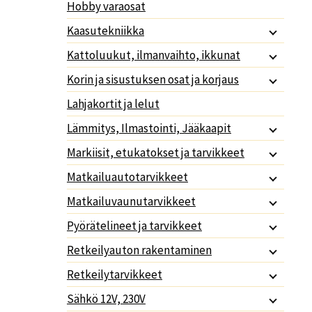
Hobby varaosat
Kaasutekniikka
Kattoluukut, ilmanvaihto, ikkunat
Korin ja sisustuksen osat ja korjaus
Lahjakortit ja lelut
Lämmitys, Ilmastointi, Jääkaapit
Markiisit, etukatokset ja tarvikkeet
Matkailuautotarvikkeet
Matkailuvaunutarvikkeet
Pyörätelineet ja tarvikkeet
Retkeilyauton rakentaminen
Retkeilytarvikkeet
Sähkö 12V, 230V