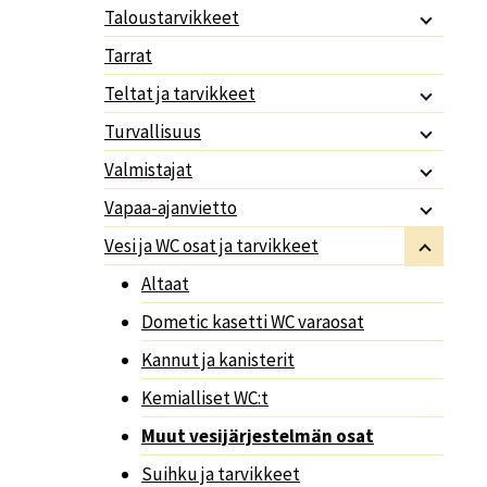
Taloustarvikkeet
Tarrat
Teltat ja tarvikkeet
Turvallisuus
Valmistajat
Vapaa-ajanvietto
Vesi ja WC osat ja tarvikkeet
Altaat
Dometic kasetti WC varaosat
Kannut ja kanisterit
Kemialliset WC:t
Muut vesijärjestelmän osat
Suihku ja tarvikkeet