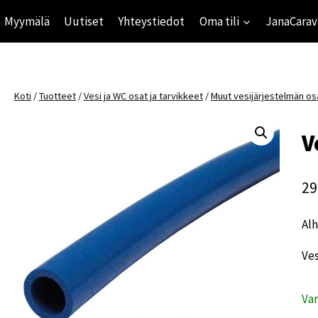
Myymälä
Uutiset
Yhteystiedot
Oma tili
JanaCarav
Koti
/
Tuotteet
/
Vesi ja WC osat ja tarvikkeet
/
Muut vesijärjestelmän os
V
29
Alh
Ve
Va