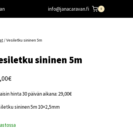
an
info@janacaravan.fi
0
at
/
Vesiletku sininen 5m
esiletku sininen 5m
,00
€
aisin hinta 30 päivän aikana:
29,00
€
siletku sininen 5m 10×2,5mm
rastossa