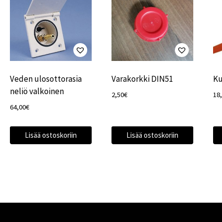
Veden ulosottorasia
Varakorkki DIN51
Ku
neliö valkoinen
2,50
€
18
64,00
€
Lisää ostoskoriin
Lisää ostoskoriin