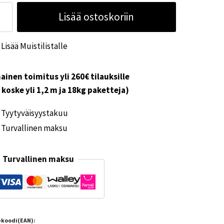
iletku
Lisää ostoskoriin
inen
Lisää Muistilistalle
ärä
ainen toimitus yli 260€ tilauksille
i koske yli 1,2 m ja 18kg paketteja)
Tyytyväisyystakuu
Turvallinen maksu
Turvallinen maksu
-koodi(EAN):