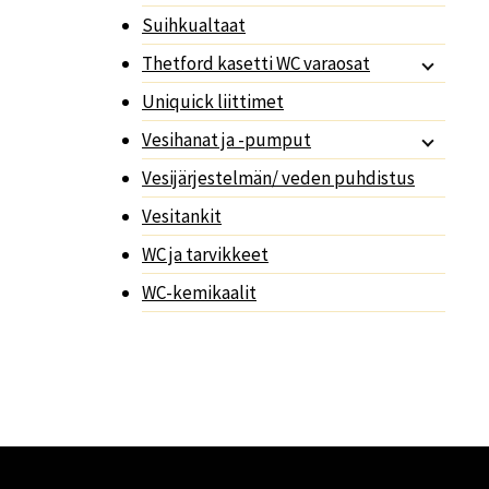
Suihkualtaat
Thetford kasetti WC varaosat
Uniquick liittimet
Vesihanat ja -pumput
Vesijärjestelmän/ veden puhdistus
Vesitankit
WC ja tarvikkeet
WC-kemikaalit