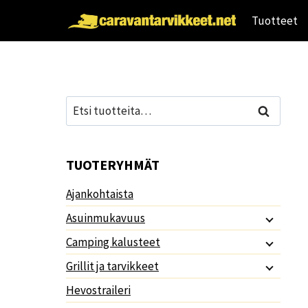
Siirry
Tuotteet
sisältöön
Etsi:
Haku
TUOTERYHMÄT
Ajankohtaista
Asuinmukavuus
Camping kalusteet
Grillit ja tarvikkeet
Hevostraileri