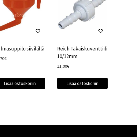
lmasuppilo siivilällä
Reich Takaiskuventtiili
10/12mm
,70
€
11,00
€
Lisää ostoskoriin
Lisää ostoskoriin