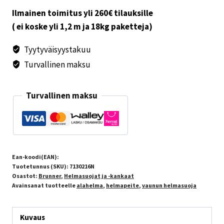
Ilmainen toimitus yli 260€ tilauksille
( ei koske yli 1,2 m ja 18kg paketteja)
Tyytyväisyystakuu
Turvallinen maksu
Turvallinen maksu
Ean-koodi(EAN):
Tuotetunnus (SKU):
7130216N
Osastot:
Brunner
,
Helmasuojat ja -kankaat
Avainsanat tuotteelle
alahelma
,
helmapeite
,
vaunun helmasuoja
Kuvaus