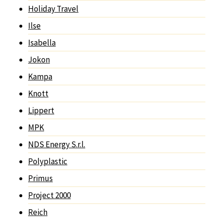
Holiday Travel
Ilse
Isabella
Jokon
Kampa
Knott
Lippert
MPK
NDS Energy S.r.l.
Polyplastic
Primus
Project 2000
Reich