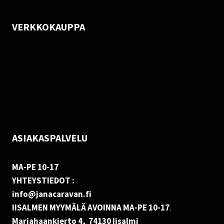
VERKKOKAUPPA
Oma tili
Palautukset
Rekisteriseloste
Vastuuvapauslauseke
Evästekäytäntö (EU)
ASIAKASPALVELU
MA-PE 10-17
YHTEYSTIEDOT :
info@janacaravan.fi
IISALMEN MYYMÄLÄ AVOINNA MA-PE 10-17
.
Marjahaankierto 4, 74130 Iisalmi