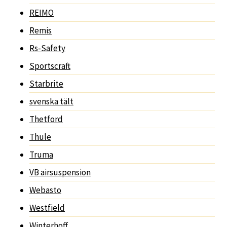
REIMO
Remis
Rs-Safety
Sportscraft
Starbrite
svenska tält
Thetford
Thule
Truma
VB airsuspension
Webasto
Westfield
Winterhoff