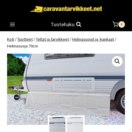
Siirry
sisältöön
Tuotehaku
0
Koti
/
Tuotteet
/
Teltat ja tarvikkeet
/
Helmasuojat ja -kankaat
/
Helmasuoja 70cm