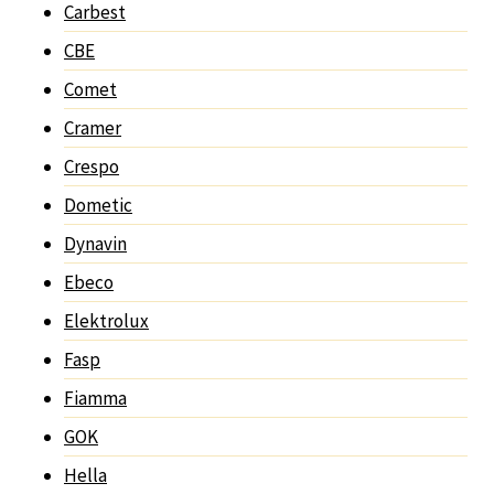
Carbest
CBE
Comet
Cramer
Crespo
Dometic
Dynavin
Ebeco
Elektrolux
Fasp
Fiamma
GOK
Hella