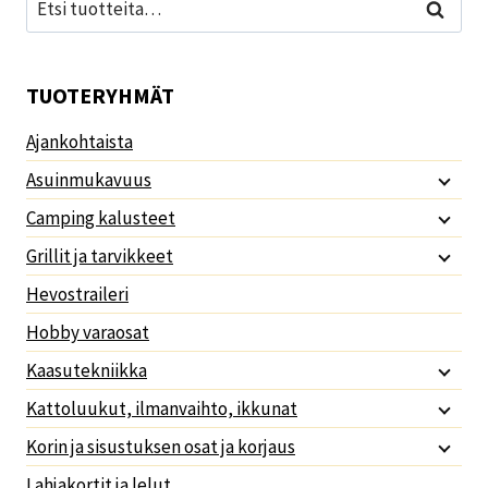
Haku
TUOTERYHMÄT
Ajankohtaista
Asuinmukavuus
Camping kalusteet
Grillit ja tarvikkeet
Hevostraileri
Hobby varaosat
Kaasutekniikka
Kattoluukut, ilmanvaihto, ikkunat
Korin ja sisustuksen osat ja korjaus
Lahjakortit ja lelut