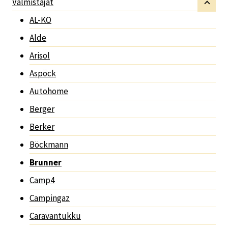
Valmistajat
AL-KO
Alde
Arisol
Aspöck
Autohome
Berger
Berker
Böckmann
Brunner
Camp4
Campingaz
Caravantukku