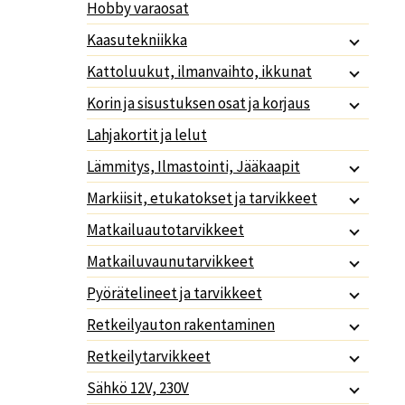
Hobby varaosat
Kaasutekniikka
Kattoluukut, ilmanvaihto, ikkunat
Korin ja sisustuksen osat ja korjaus
Lahjakortit ja lelut
Lämmitys, Ilmastointi, Jääkaapit
Markiisit, etukatokset ja tarvikkeet
Matkailuautotarvikkeet
Matkailuvaunutarvikkeet
Pyörätelineet ja tarvikkeet
Retkeilyauton rakentaminen
Retkeilytarvikkeet
Sähkö 12V, 230V