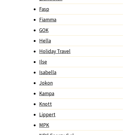
Fasp
Fiamma
GOK
Hella
Holiday Travel
Ilse
Isabella
Jokon
Kampa
Knott
Lippert
MPK