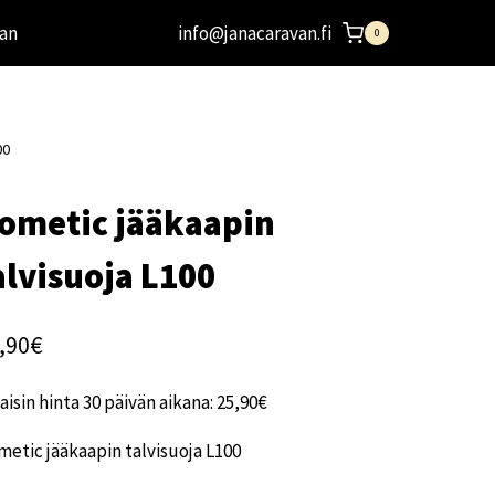
an
info@janacaravan.fi
0
00
ometic jääkaapin
alvisuoja L100
,90
€
aisin hinta 30 päivän aikana:
25,90
€
etic jääkaapin talvisuoja L100