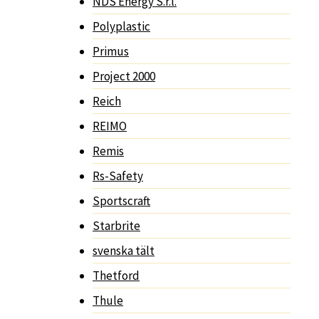
NDS Energy S.r.l.
Polyplastic
Primus
Project 2000
Reich
REIMO
Remis
Rs-Safety
Sportscraft
Starbrite
svenska tält
Thetford
Thule