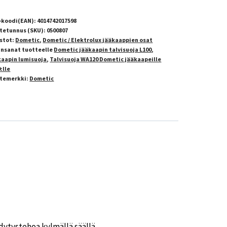
-koodi(EAN):
4014742017598
tetunnus (SKU):
0500807
stot:
Dometic
,
Dometic / Elektrolux jääkaappien osat
insanat tuotteelle
Dometic jääkaapin talvisuoja L100
,
kaapin lumisuoja
,
Talvisuoja WA120 Dometic jääkaapeille
:lle
temerkki:
Dometic
hdytystehoa kylmällä säällä