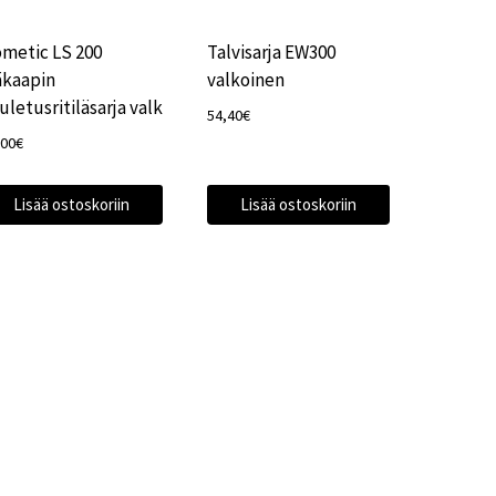
metic LS 200
Talvisarja EW300
äkaapin
valkoinen
uletusritiläsarja valk
54,40
€
,00
€
Lisää ostoskoriin
Lisää ostoskoriin