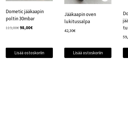
Dometic jääkaapin
Do
Jääkaapin oven
poltin 30mbar
jä
lukitussalpa
tu
Alkuperäinen
Nykyinen
119,00
€
98,00
€
42,30
€
hinta
hinta
59
oli:
on:
119,00€.
98,00€.
Lisää ostoskoriin
Lisää ostoskoriin