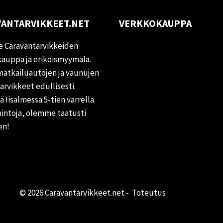
ANTARVIKKEET.NET
VERKKOKAUPPA
Oma tili
 Caravantarvikkeiden
Palautukset
auppa ja erikoismyymälä.
matkailuautojen ja vaunujen
Rekisteriseloste
tarvikkeet edullisesti.
Vastuuvapauslauseke
 Iisalmessa 5-tien varrella.
Evästekäytäntö (EU)
hintoja, olemme taatusti
en!
© 2026 Caravantarvikkeet.net - Toteutus
Primocom