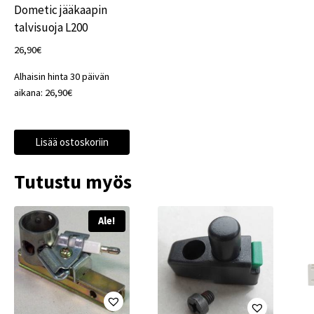
Dometic jääkaapin
talvisuoja L200
26,90
€
Alhaisin hinta 30 päivän
aikana:
26,90
€
Lisää ostoskoriin
Tutustu myös
Ale!