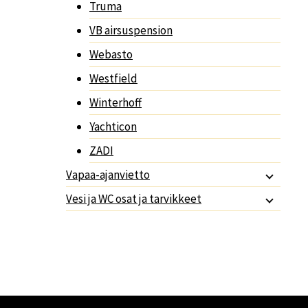
Truma
VB airsuspension
Webasto
Westfield
Winterhoff
Yachticon
ZADI
Vapaa-ajanvietto
Vesi ja WC osat ja tarvikkeet