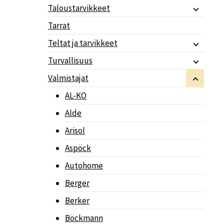
Taloustarvikkeet
Tarrat
Teltat ja tarvikkeet
Turvallisuus
Valmistajat
AL-KO
Alde
Arisol
Aspöck
Autohome
Berger
Berker
Böckmann