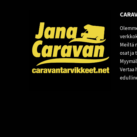
CARAV
Olemme
verkkok
Meiltä 
osat ja 
Myymälä
Vertaa 
edullin