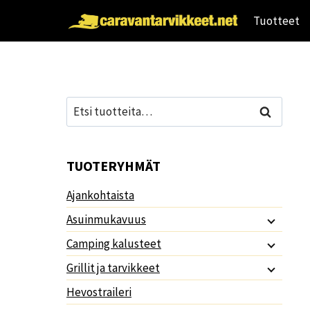
Siirry
Tuotteet
sisältöön
Etsi:
Haku
TUOTERYHMÄT
Ajankohtaista
Asuinmukavuus
Camping kalusteet
Grillit ja tarvikkeet
Hevostraileri