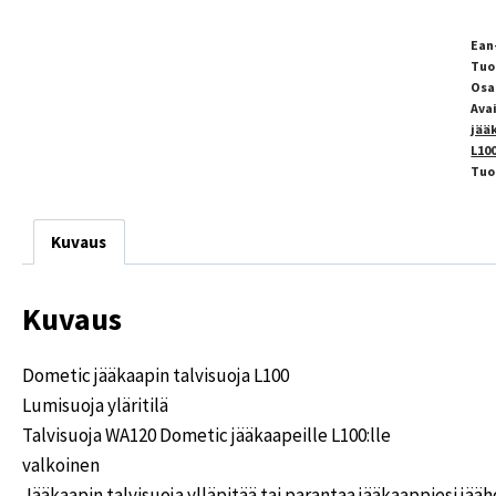
Ean
Tuo
Osa
Ava
jää
L100
Tuo
Kuvaus
Kuvaus
Dometic jääkaapin talvisuoja L100
Lumisuoja yläritilä
Talvisuoja WA120 Dometic jääkaapeille L100:lle
valkoinen
Jääkaapin talvisuoja ylläpitää tai parantaa jääkaappiesi jää