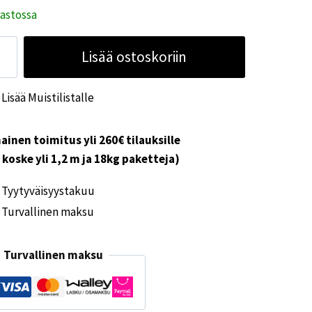
rastossa
metic
Lisää ostoskoriin
kaapin
visuoja
Lisää Muistilistalle
00
ärä
ainen toimitus yli 260€ tilauksille
i koske yli 1,2 m ja 18kg paketteja)
Tyytyväisyystakuu
Turvallinen maksu
Turvallinen maksu