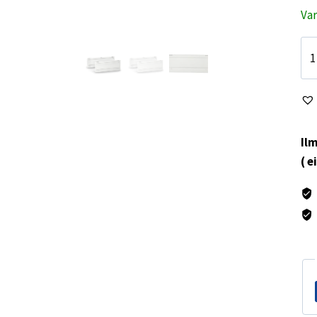
Va
Do
jää
tal
L1
mä
Ilm
( e