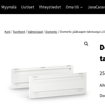
Myymälä
Uutiset
Yhteystiedot
Oma tili
JanaCarav
Koti
/
Tuotteet
/
Valmistajat
/
Dometic
/
Dometic jääkaapin talvisuoja L1
D
t
25
Alh
Dom