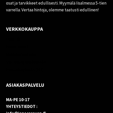
osat ja tarvikkeet edullisesti. Myymälä Iisalmessa 5-tien
varrella. Vertaa hintoja, olemme taatusti edullinen!
VERKKOKAUPPA
Oma tili
Palautukset
Rekisteriseloste
Vastuuvapauslauseke
Evästekäytäntö (EU)
ASIAKASPALVELU
MA-PE 10-17
YHTEYSTIEDOT :