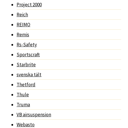
Project 2000
Reich
REIMO
Remis
Rs-Safety
Sportscraft
Starbrite
svenska tält
Thetford
Thule
Truma
VB airsuspension
Webasto