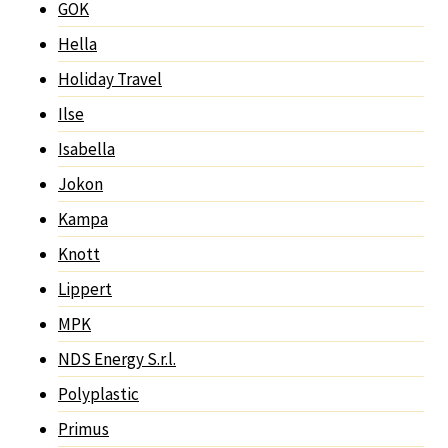
GOK
Hella
Holiday Travel
Ilse
Isabella
Jokon
Kampa
Knott
Lippert
MPK
NDS Energy S.r.l.
Polyplastic
Primus