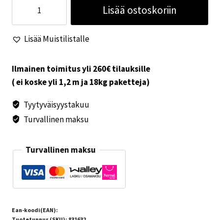
USB
Lisää ostoskoriin
pistorasia
ruskea
Lisää Muistilistalle
määrä
Ilmainen toimitus yli 260€ tilauksille
( ei koske yli 1,2 m ja 18kg paketteja)
Tyytyväisyystakuu
Turvallinen maksu
Turvallinen maksu
Ean-koodi(EAN):
Tuotetunnus (SKU):
831632