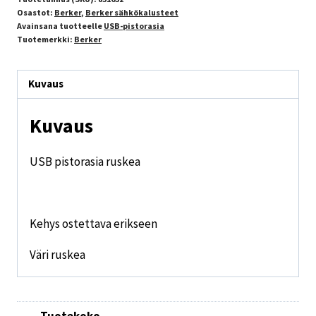
Osastot:
Berker
,
Berker sähkökalusteet
Avainsana tuotteelle
USB-pistorasia
Tuotemerkki:
Berker
Kuvaus
Kuvaus
USB pistorasia ruskea
Kehys ostettava erikseen
Väri ruskea
Tuotekoko