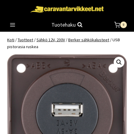
Siirry
sisältöön
Tuotehaku
0
Koti
/
Tuotteet
/
Sähkö 12V, 230V
/
Berker sähkökalusteet
/
USB
pistorasia ruskea