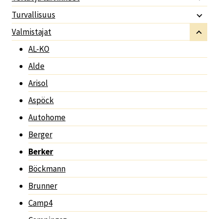
Turvallisuus
Valmistajat
AL-KO
Alde
Arisol
Aspöck
Autohome
Berger
Berker
Böckmann
Brunner
Camp4