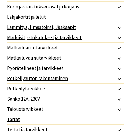
Korin ja sisustuksen osat ja korjaus
Lahjakortit ja lelut
Lämmitys, Ilmastointi, Jääkaapit
Markiisit, etukatokset ja tarvikkeet
Matkailuautotarvikkeet
Matkailuvaunutarvikkeet
Pyörätelineet ja tarvikkeet
Retkeilyauton rakentaminen
Retkeilytarvikkeet
Sähkö 12V, 230V
Taloustarvikkeet
Tarrat
Teltat ja tarvikkeet