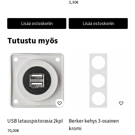
3,30
€
Lisää ostoskoriin
Lisää ostoskoriin
Tutustu myös
USB latauspistorasia 2kpl
Berker kehys 3-osainen
kromi
70,00
€