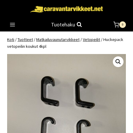
Siirry
sisältöön
Tuotehaku
0
Koti
/
Tuotteet
/
Matkailuvaunutarvikkeet
/
Vetopeilit
/
Huckepack
vetopeilin koukut 4kpl