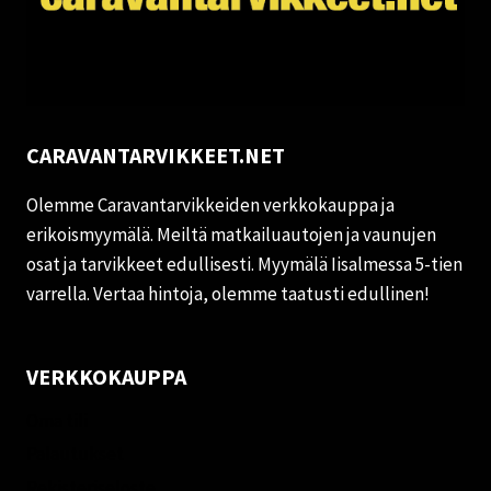
CARAVANTARVIKKEET.NET
Olemme Caravantarvikkeiden verkkokauppa ja
erikoismyymälä. Meiltä matkailuautojen ja vaunujen
osat ja tarvikkeet edullisesti. Myymälä Iisalmessa 5-tien
varrella. Vertaa hintoja, olemme taatusti edullinen!
VERKKOKAUPPA
Oma tili
Palautukset
Rekisteriseloste