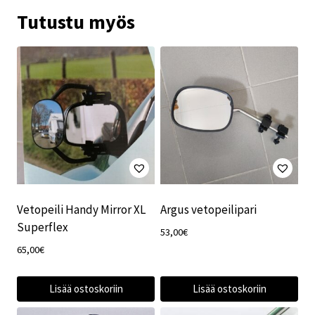
Tutustu myös
Vetopeili Handy Mirror XL
Argus vetopeilipari
Superflex
53,00
€
65,00
€
Lisää ostoskoriin
Lisää ostoskoriin