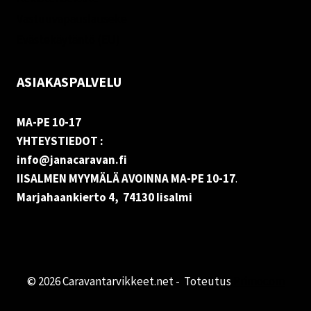
Vastuuvapauslauseke
Evästekäytäntö (EU)
ASIAKASPALVELU
MA-PE 10-17
YHTEYSTIEDOT :
info@janacaravan.fi
IISALMEN MYYMÄLÄ AVOINNA MA-PE 10-17
.
Marjahaankierto 4, 74130 Iisalmi
© 2026 Caravantarvikkeet.net - Toteutus
Primocom