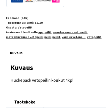
Ean-koodi(EAN):
Tuotetunnus (SKU):
E5150
Osasto:
Vetopeilit
Avainsanat tuotteelle
apupeilit
,
asuntovaunun vetopeili
,
matkailuvaunun vetopeili
,
peili
,
peilit
,
vaunun vetopeili
,
vetopeilit
Kuvaus
Kuvaus
Huckepack vetopeilin koukut 4kpl
Tuotekoko