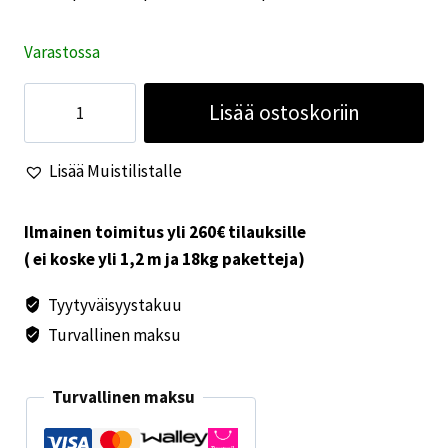
Varastossa
Huckepack
Lisää ostoskoriin
vetopeilin
koukut
Lisää Muistilistalle
4kpl
määrä
Ilmainen toimitus yli 260€ tilauksille
( ei koske yli 1,2 m ja 18kg paketteja)
Tyytyväisyystakuu
Turvallinen maksu
Turvallinen maksu