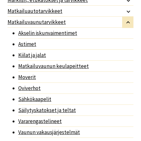
Matkailuautotarvikkeet
Matkailuvaunutarvikkeet
Akselin iskunvaimentimet
Astimet
Kiilat ja jalat
Matkailuvaunun keulapeitteet
Moverit
Oviverhot
Sähkökaapelit
Säilytyskatokset ja teltat
Vararengastelineet
Vaunun vakausjärjestelmät