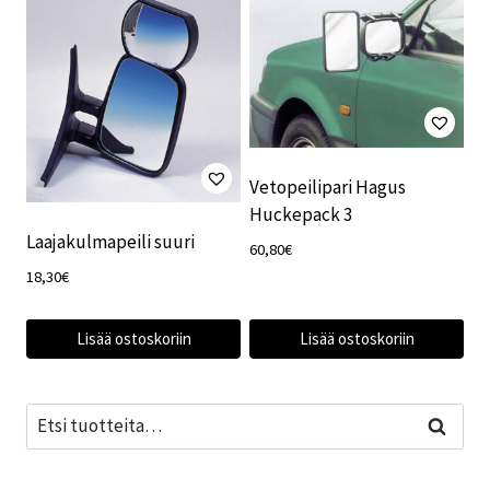
Vetopeilipari Hagus
Huckepack 3
Laajakulmapeili suuri
60,80
€
18,30
€
Lisää ostoskoriin
Lisää ostoskoriin
Etsi:
Haku