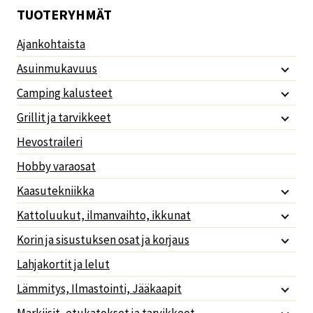
TUOTERYHMÄT
Ajankohtaista
Asuinmukavuus
Camping kalusteet
Grillit ja tarvikkeet
Hevostraileri
Hobby varaosat
Kaasutekniikka
Kattoluukut, ilmanvaihto, ikkunat
Korin ja sisustuksen osat ja korjaus
Lahjakortit ja lelut
Lämmitys, Ilmastointi, Jääkaapit
Markiisit, etukatokset ja tarvikkeet