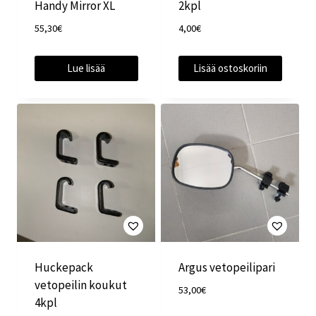
Handy Mirror XL
2kpl
55,30
€
4,00
€
Lue lisää
Lisää ostoskoriin
Huckepack
Argus vetopeilipari
vetopeilin koukut
53,00
€
4kpl