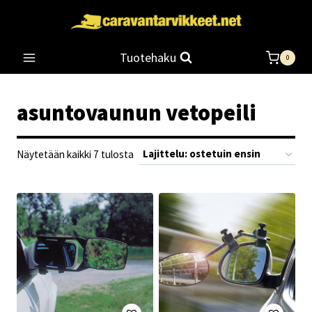
Siirry
sisältöön
Tuotehaku
0
asuntovaunun vetopeili
Suosituimmat
Näytetään kaikki 7 tulosta
ensin