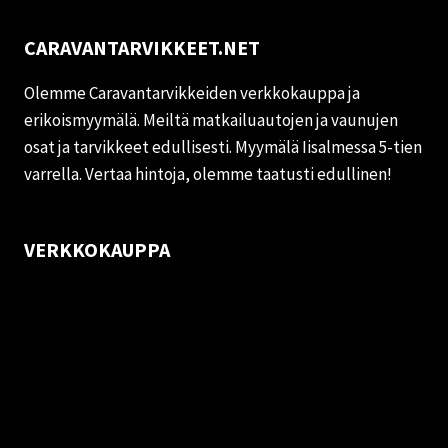
CARAVANTARVIKKEET.NET
Olemme Caravantarvikkeiden verkkokauppa ja
erikoismyymälä. Meiltä matkailuautojen ja vaunujen
osat ja tarvikkeet edullisesti. Myymälä Iisalmessa 5-tien
varrella. Vertaa hintoja, olemme taatusti edullinen!
VERKKOKAUPPA
Oma tili
Palautukset
Rekisteriseloste
Vastuuvapauslauseke
Evästekäytäntö (EU)