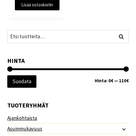
Lisää ostoskoriin
Etsi:
Haku
HINTA
Min
Mak
Hinta:
0€
—
110€
Suodata
TUOTERYHMÄT
Ajankohtaista
Asuinmukavuus