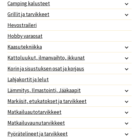
Camping kalusteet
Grillit ja tarvikkeet
Hevostraileri
Hobby varaosat
Kaasutekniikka
Kattoluukut, ilmanvaihto, ikkunat
Korin ja sisustuksen osat ja korjaus
Lahjakortit ja lelut
Lämmitys, Ilmastointi, Jääkaapit
Markiisit, etukatokset ja tarvikkeet
Matkailuautotarvikkeet
Matkailuvaunutarvikkeet
Pyörätelineet ja tarvikkeet