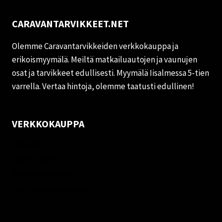
CARAVANTARVIKKEET.NET
Olemme Caravantarvikkeiden verkkokauppa ja
erikoismyymälä. Meiltä matkailuautojen ja vaunujen
osat ja tarvikkeet edullisesti. Myymälä Iisalmessa 5-tien
varrella. Vertaa hintoja, olemme taatusti edullinen!
VERKKOKAUPPA
Oma tili
Palautukset
Rekisteriseloste
Vastuuvapauslauseke
Evästekäytäntö (EU)