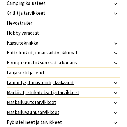
Camping kalusteet
Grillit ja tarvikkeet
Hevostraileri
Hobby varaosat
Kaasutekniikka
Kattoluukut, ilmanvaihto, ikkunat
Korin ja sisustuksen osat ja korjaus
Lahjakortit ja lelut
Lämmitys, Ilmastointi, Jääkaapit
Markiisit, etukatokset ja tarvikkeet
Matkailuautotarvikkeet
Matkailuvaunutarvikkeet
Pyörätelineet ja tarvikkeet