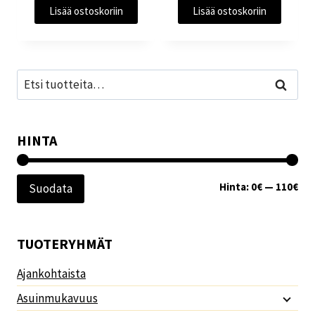
Lisää ostoskoriin
Lisää ostoskoriin
Etsi:
Haku
HINTA
Min
Mak
Hinta:
0€
—
110€
Suodata
TUOTERYHMÄT
Ajankohtaista
Asuinmukavuus