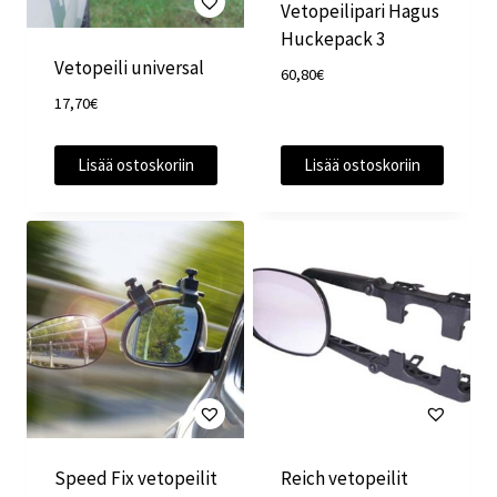
Vetopeilipari Hagus
Huckepack 3
Vetopeili universal
60,80
€
17,70
€
Lisää ostoskoriin
Lisää ostoskoriin
Speed Fix vetopeilit
Reich vetopeilit