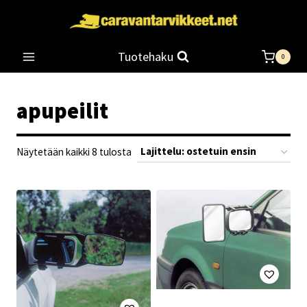
Siirry
sisältöön
Tuotehaku
0
apupeilit
Suosituimmat
Näytetään kaikki 8 tulosta
ensin