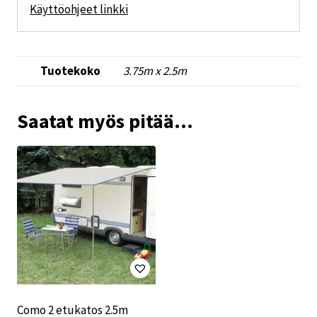
Käyttöohjeet linkki
Tuotekoko
3.75m x 2.5m
Saatat myös pitää...
Como 2 etukatos 2.5m