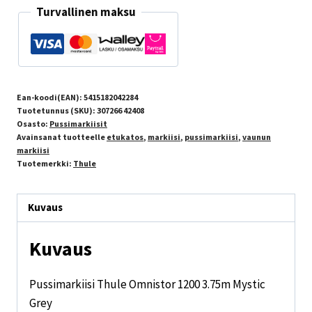
Turvallinen maksu
Ean-koodi(EAN):
5415182042284
Tuotetunnus (SKU):
307266 42408
Osasto:
Pussimarkiisit
Avainsanat tuotteelle
etukatos
,
markiisi
,
pussimarkiisi
,
vaunun
markiisi
Tuotemerkki:
Thule
Kuvaus
Kuvaus
Pussimarkiisi Thule Omnistor 1200 3.75m Mystic
Grey