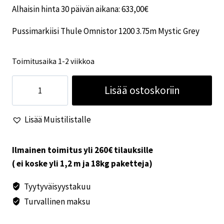
Alhaisin hinta 30 päivän aikana:
633,00
€
oli:
on:
Pussimarkiisi Thule Omnistor 1200 3.75m Mystic Grey
684,00€.
633,00€.
Toimitusaika 1-2 viikkoa
Pussimarkiisi
Lisää ostoskoriin
Thule
Omnistor
Lisää Muistilistalle
1200
3.75m
Mystic
Ilmainen toimitus yli 260€ tilauksille
Grey
( ei koske yli 1,2 m ja 18kg paketteja)
määrä
Tyytyväisyystakuu
Turvallinen maksu