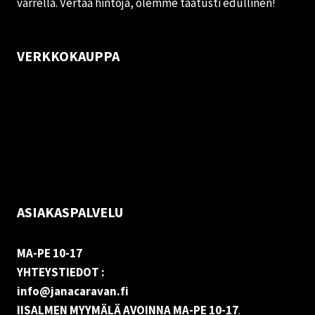
varrella. Vertaa hintoja, olemme taatusti edullinen!
VERKKOKAUPPA
Oma tili
Palautukset
Rekisteriseloste
Vastuuvapauslauseke
Evästekäytäntö (EU)
ASIAKASPALVELU
MA-PE 10-17
YHTEYSTIEDOT :
info@janacaravan.fi
IISALMEN MYYMÄLÄ AVOINNA MA-PE 10-17
.