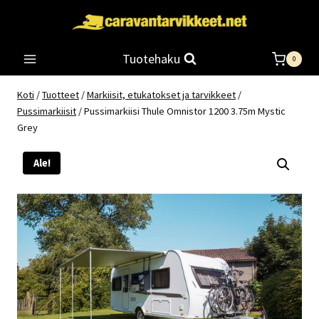
Siirry
sisältöön
Tuotehaku
0
Koti
/
Tuotteet
/
Markiisit, etukatokset ja tarvikkeet
/
Pussimarkiisit
/
Pussimarkiisi Thule Omnistor 1200 3.75m Mystic
Grey
Ale!