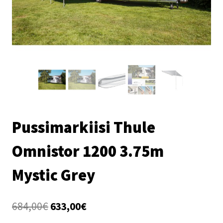
Pussimarkiisi Thule
Omnistor 1200 3.75m
Mystic Grey
Alkuperäinen
Nykyinen
684,00
€
633,00
€
hinta
hinta