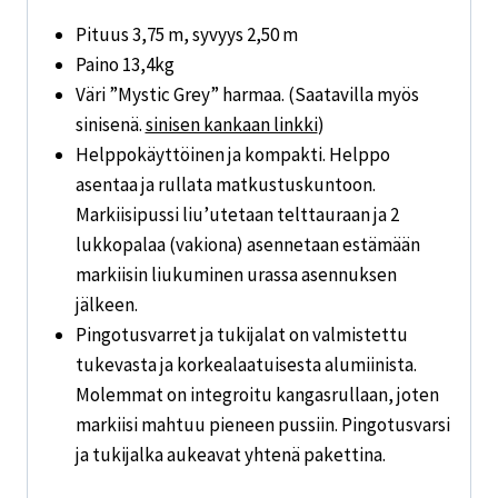
Pituus 3,75 m, syvyys 2,50 m
Paino 13,4kg
Väri ”Mystic Grey” harmaa. (Saatavilla myös
sinisenä.
sinisen kankaan linkki
)
Helppokäyttöinen ja kompakti. Helppo
asentaa ja rullata matkustuskuntoon.
Markiisipussi liu’utetaan telttauraan ja 2
lukkopalaa (vakiona) asennetaan estämään
markiisin liukuminen urassa asennuksen
jälkeen.
Pingotusvarret ja tukijalat on valmistettu
tukevasta ja korkealaatuisesta alumiinista.
Molemmat on integroitu kangasrullaan, joten
markiisi mahtuu pieneen pussiin. Pingotusvarsi
ja tukijalka aukeavat yhtenä pakettina.