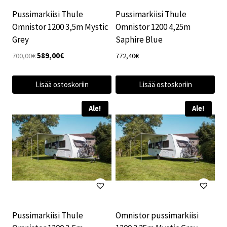
Pussimarkiisi Thule
Pussimarkiisi Thule
Omnistor 1200 3,5m Mystic
Omnistor 1200 4,25m
Grey
Saphire Blue
Alkuperäinen
Nykyinen
700,00
€
589,00
€
772,40
€
hinta
hinta
oli:
on:
Lisää ostoskoriin
Lisää ostoskoriin
700,00€.
589,00€.
Ale!
Ale!
Pussimarkiisi Thule
Omnistor pussimarkiisi