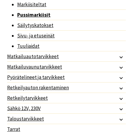
Markiisiteltat
Pussimarkiisit
Säilytyskatokset
Sivu- ja etuseinät
Tuuliaidat
Matkailuautotarvikkeet
Matkailuvaunutarvikkeet
Pyörätelineet ja tarvikkeet
Retkeilyauton rakentaminen
Retkeilytarvikkeet
Sähkö 12V, 230V
Taloustarvikkeet
Tarrat