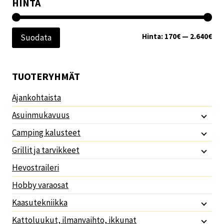
HINTA
Min
Mak
Hinta:
170€
—
2.640€
Suodata
TUOTERYHMÄT
Ajankohtaista
Asuinmukavuus
Camping kalusteet
Grillit ja tarvikkeet
Hevostraileri
Hobby varaosat
Kaasutekniikka
Kattoluukut, ilmanvaihto, ikkunat