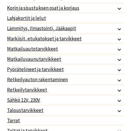
Korin ja sisustuksen osat ja korjaus
Lahjakortit ja lelut
Lämmitys, Ilmastointi, Jääkaapit
Markiisit, etukatokset ja tarvikkeet
Matkailuautotarvikkeet
Matkailuvaunutarvikkeet
Pyörätelineet ja tarvikkeet
Retkeilyauton rakentaminen
Retkeilytarvikkeet
Sähkö 12V, 230V
Taloustarvikkeet
Tarrat
Teltat ja tarvikkeet