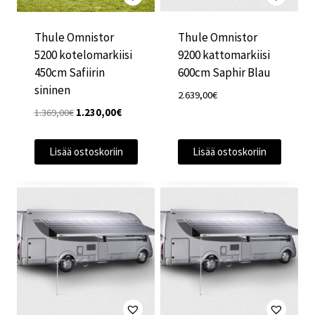
Thule Omnistor
Thule Omnistor
5200 kotelomarkiisi
9200 kattomarkiisi
450cm Safiirin
600cm Saphir Blau
sininen
2.639,00
€
Alkuperäinen
Nykyinen
1.369,00
€
1.230,00
€
hinta
hinta
oli:
on:
Lisää ostoskoriin
Lisää ostoskoriin
1.369,00€.
1.230,00€.