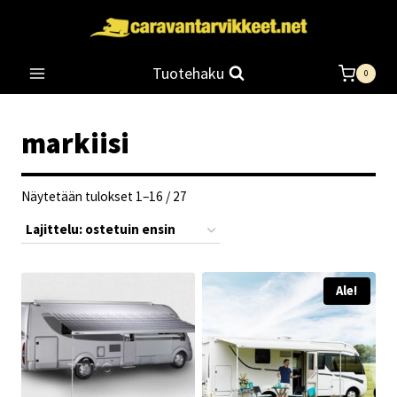
Siirry
sisältöön
Tuotehaku
0
markiisi
Suosituimmat
Näytetään tulokset 1–16 / 27
ensin
Ale!