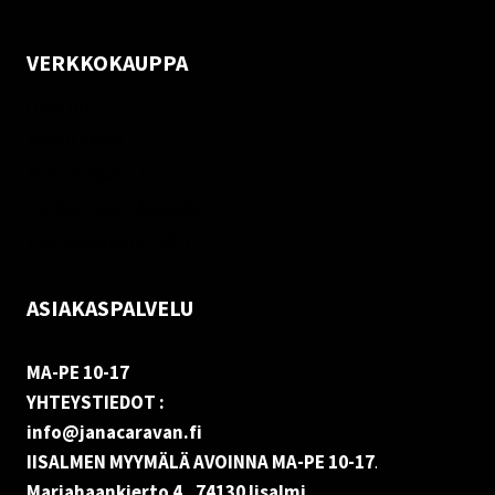
VERKKOKAUPPA
Oma tili
Palautukset
Rekisteriseloste
Vastuuvapauslauseke
Evästekäytäntö (EU)
ASIAKASPALVELU
MA-PE 10-17
YHTEYSTIEDOT :
info@janacaravan.fi
IISALMEN MYYMÄLÄ AVOINNA MA-PE 10-17
.
Marjahaankierto 4, 74130 Iisalmi