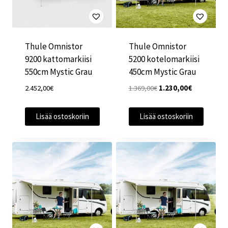
Thule Omnistor
Thule Omnistor
9200 kattomarkiisi
5200 kotelomarkiisi
550cm Mystic Grau
450cm Mystic Grau
Alkuperäinen
Nykyinen
2.452,00
€
1.369,00
€
1.230,00
€
hinta
hinta
oli:
on:
Lisää ostoskoriin
Lisää ostoskoriin
1.369,00€.
1.230,00€.