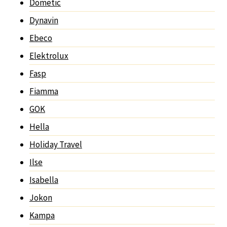
Dometic
Dynavin
Ebeco
Elektrolux
Fasp
Fiamma
GOK
Hella
Holiday Travel
Ilse
Isabella
Jokon
Kampa