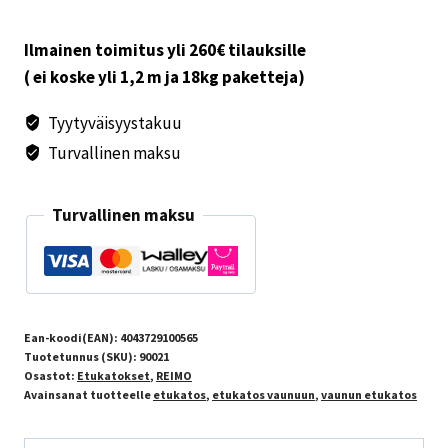
määrä
Ilmainen toimitus yli 260€ tilauksille
( ei koske yli 1,2 m ja 18kg paketteja)
Tyytyväisyystakuu
Turvallinen maksu
Turvallinen maksu
Ean-koodi(EAN):
4043729100565
Tuotetunnus (SKU):
90021
Osastot:
Etukatokset
,
REIMO
Avainsanat tuotteelle
etukatos
,
etukatos vaunuun
,
vaunun etukatos