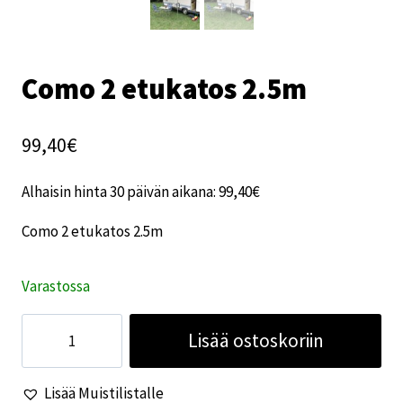
Como 2 etukatos 2.5m
99,40
€
Alhaisin hinta 30 päivän aikana:
99,40
€
Como 2 etukatos 2.5m
Varastossa
Como
Lisää ostoskoriin
2
etukatos
Lisää Muistilistalle
2.5m