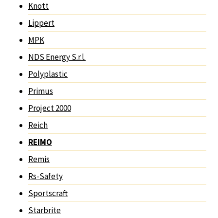
Knott
Lippert
MPK
NDS Energy S.r.l.
Polyplastic
Primus
Project 2000
Reich
REIMO
Remis
Rs-Safety
Sportscraft
Starbrite