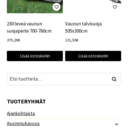
230 leveä vaunun
Vaunun talvisuoja
suojapeite 700-760cm
505x300cm
275,20
€
131,50
€
Lisää ostoskoriin
Lisää ostoskoriin
Etsi:
Haku
TUOTERYHMÄT
Ajankohtaista
Asuinmukavuus