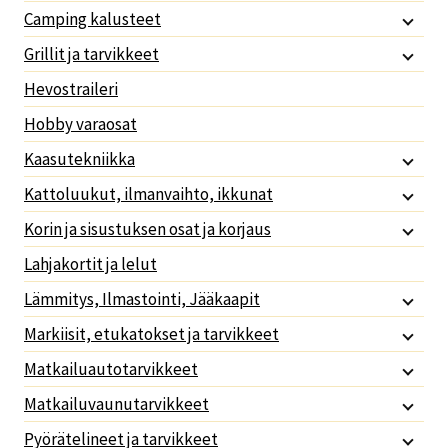
Camping kalusteet
Grillit ja tarvikkeet
Hevostraileri
Hobby varaosat
Kaasutekniikka
Kattoluukut, ilmanvaihto, ikkunat
Korin ja sisustuksen osat ja korjaus
Lahjakortit ja lelut
Lämmitys, Ilmastointi, Jääkaapit
Markiisit, etukatokset ja tarvikkeet
Matkailuautotarvikkeet
Matkailuvaunutarvikkeet
Pyörätelineet ja tarvikkeet