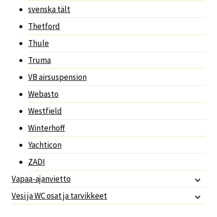
svenska tält
Thetford
Thule
Truma
VB airsuspension
Webasto
Westfield
Winterhoff
Yachticon
ZADI
Vapaa-ajanvietto
Vesi ja WC osat ja tarvikkeet