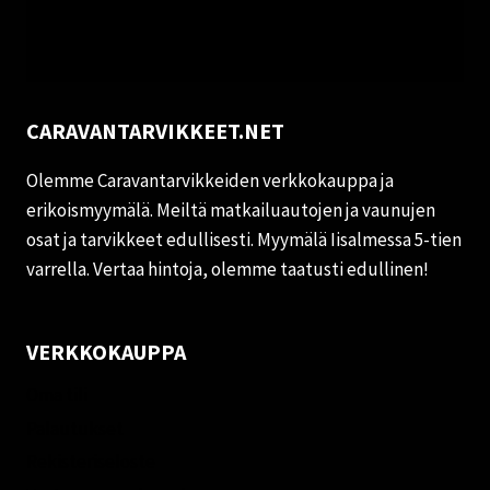
CARAVANTARVIKKEET.NET
Olemme Caravantarvikkeiden verkkokauppa ja
erikoismyymälä. Meiltä matkailuautojen ja vaunujen
osat ja tarvikkeet edullisesti. Myymälä Iisalmessa 5-tien
varrella. Vertaa hintoja, olemme taatusti edullinen!
VERKKOKAUPPA
Oma tili
Palautukset
Rekisteriseloste