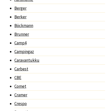
Berger
Berker
Böckmann
Brunner
Camp4
Campingaz
Caravantukku
Carbest
CBE
Comet
Cramer
Crespo