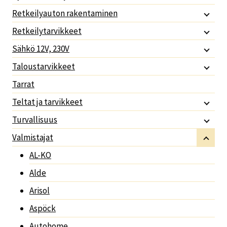
Retkeilyauton rakentaminen
Retkeilytarvikkeet
Sähkö 12V, 230V
Taloustarvikkeet
Tarrat
Teltat ja tarvikkeet
Turvallisuus
Valmistajat
AL-KO
Alde
Arisol
Aspöck
Autohome