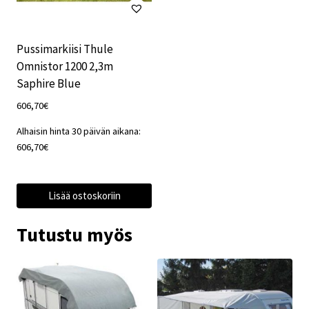
Pussimarkiisi Thule
Omnistor 1200 2,3m
Saphire Blue
606,70
€
Alhaisin hinta 30 päivän aikana:
606,70
€
Lisää ostoskoriin
Tutustu myös