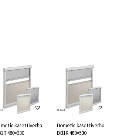
metic kasettiverho
Dometic kasettiverho
1R 480×330
DB1R 480×530