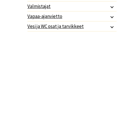
Valmistajat
Vapaa-ajanvietto
Vesi ja WC osat ja tarvikkeet