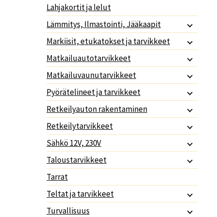
Lahjakortit ja lelut
Lämmitys, Ilmastointi, Jääkaapit
Markiisit, etukatokset ja tarvikkeet
Matkailuautotarvikkeet
Matkailuvaunutarvikkeet
Pyörätelineet ja tarvikkeet
Retkeilyauton rakentaminen
Retkeilytarvikkeet
Sähkö 12V, 230V
Taloustarvikkeet
Tarrat
Teltat ja tarvikkeet
Turvallisuus