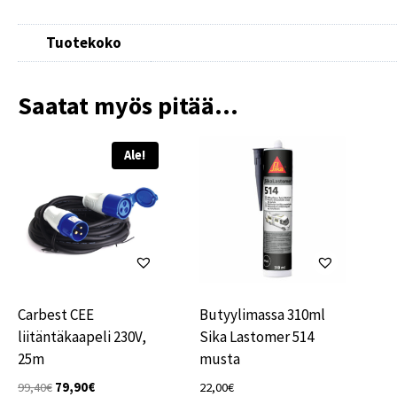
Tuotekoko
Saatat myös pitää...
Ale!
Carbest CEE
Butyylimassa 310ml
liitäntäkaapeli 230V,
Sika Lastomer 514
25m
musta
Alkuperäinen
Nykyinen
99,40
€
79,90
€
22,00
€