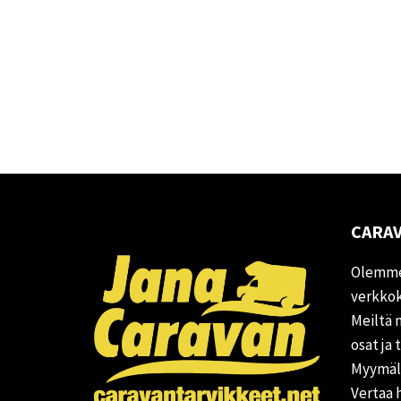
CARAV
Olemme
verkkok
Meiltä 
osat ja 
Myymälä
Vertaa 