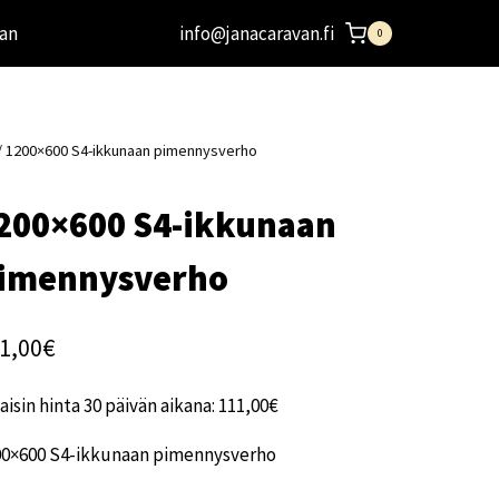
an
info@janacaravan.fi
0
/
1200×600 S4-ikkunaan pimennysverho
200×600 S4-ikkunaan
imennysverho
1,00
€
aisin hinta 30 päivän aikana:
111,00
€
00×600 S4-ikkunaan pimennysverho