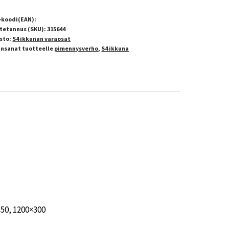
-koodi(EAN):
tetunnus (SKU):
315644
sto:
S4 ikkunan varaosat
insanat tuotteelle
pimennysverho
,
S4 ikkuna
350, 1200×300