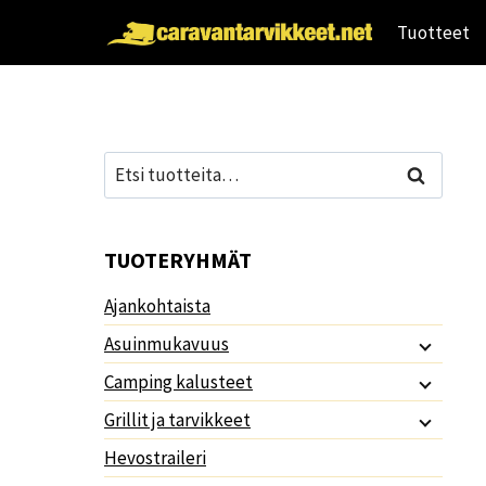
Siirry
Tuotteet
sisältöön
Etsi:
Haku
TUOTERYHMÄT
Ajankohtaista
Asuinmukavuus
Camping kalusteet
Grillit ja tarvikkeet
Hevostraileri