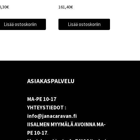
0,30
€
161,40
€
Lisää ostoskoriin
Lisää ostoskoriin
ASIAKASPALVELU
MA-PE 10-17
YHTEYSTIEDOT :
info@janacaravan.fi
IISALMEN MYYMÄLÄ AVOINNA MA-
PE 10-17
.