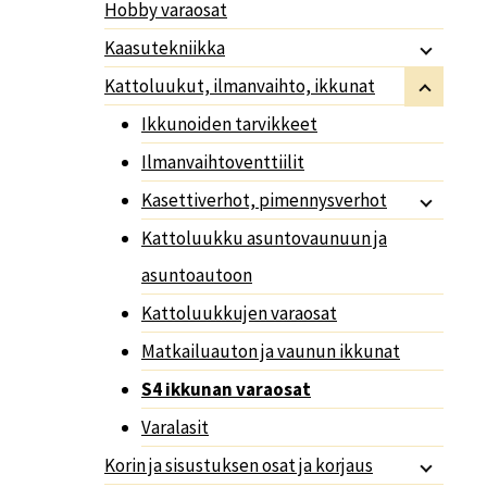
Hobby varaosat
Kaasutekniikka
Kattoluukut, ilmanvaihto, ikkunat
Ikkunoiden tarvikkeet
Ilmanvaihtoventtiilit
Kasettiverhot, pimennysverhot
Kattoluukku asuntovaunuun ja
asuntoautoon
Kattoluukkujen varaosat
Matkailuauton ja vaunun ikkunat
S4 ikkunan varaosat
Varalasit
Korin ja sisustuksen osat ja korjaus