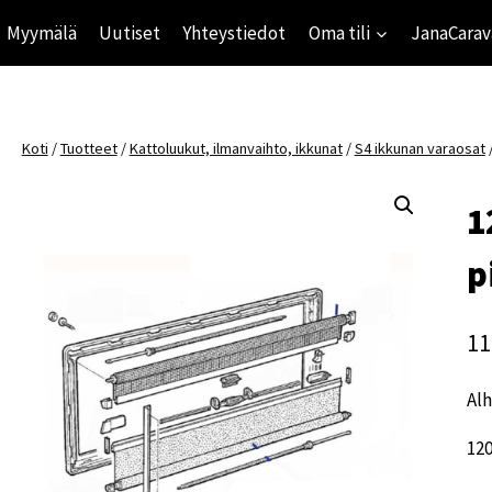
Myymälä
Uutiset
Yhteystiedot
Oma tili
JanaCarav
Koti
/
Tuotteet
/
Kattoluukut, ilmanvaihto, ikkunat
/
S4 ikkunan varaosat
1
p
11
Alh
12