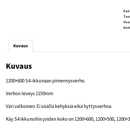
Ean
Tuo
Osa
Ava
Kuvaus
Kuvaus
1200×600 S4-ikkunaan pimennysverho.
Verhon leveys 1150mm
Väri valkoinen. Ei sisällä kehyksiä eikä hyttysverhoa.
Käy S4 ikkunoihin joiden koko on 1200×600, 1200×500, 1200×