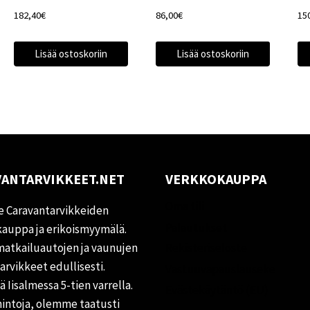
182,40
€
86,00
€
15
Lisää ostoskoriin
Lisää ostoskoriin
ANTARVIKKEET.NET
VERKKOKAUPPA
Oma tili
 Caravantarvikkeiden
Palautukset
auppa ja erikoismyymälä.
matkailuautojen ja vaunujen
Rekisteriseloste
tarvikkeet edullisesti.
Vastuuvapauslauseke
 Iisalmessa 5-tien varrella.
Evästekäytäntö (EU)
hintoja, olemme taatusti