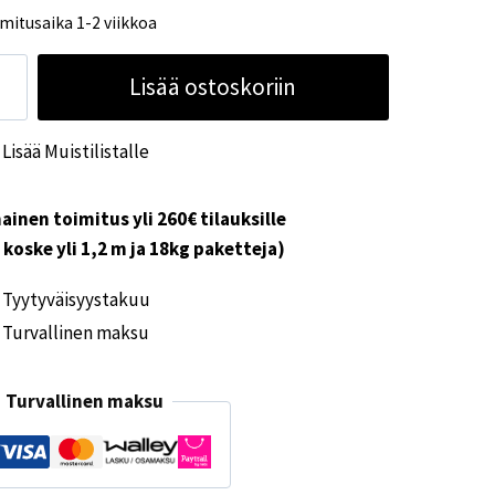
mitusaika 1-2 viikkoa
00x600
Lisää ostoskoriin
-
kunaan
Lisää Muistilistalle
mennysverho
ärä
ainen toimitus yli 260€ tilauksille
i koske yli 1,2 m ja 18kg paketteja)
Tyytyväisyystakuu
Turvallinen maksu
Turvallinen maksu