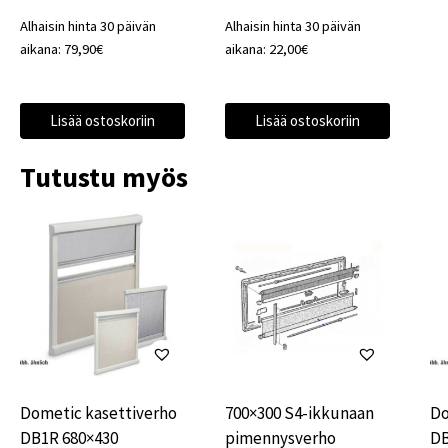
hinta
hinta
Alhaisin hinta 30 päivän
Alhaisin hinta 30 päivän
oli:
on:
aikana:
79,90
€
aikana:
22,00
€
99,40€.
79,90€.
Lisää ostoskoriin
Lisää ostoskoriin
Tutustu myös
Dometic kasettiverho
700×300 S4-ikkunaan
Do
DB1R 680×430
pimennysverho
DB