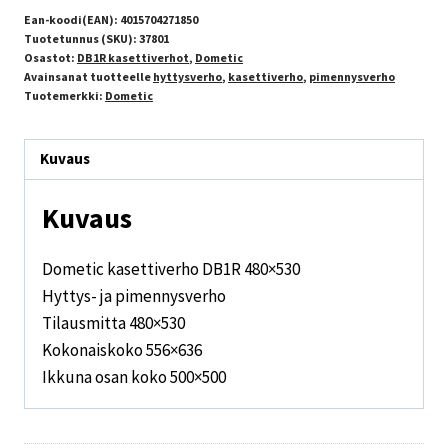
Ean-koodi(EAN):
4015704271850
Tuotetunnus (SKU):
37801
Osastot:
DB1R kasettiverhot
,
Dometic
Avainsanat tuotteelle
hyttysverho
,
kasettiverho
,
pimennysverho
Tuotemerkki:
Dometic
Kuvaus
Kuvaus
Dometic kasettiverho DB1R 480×530
Hyttys- ja pimennysverho
Tilausmitta 480×530
Kokonaiskoko 556×636
Ikkuna osan koko 500×500