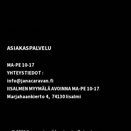
Palautukset
Rekisteriseloste
Vastuuvapauslauseke
Evästekäytäntö (EU)
ASIAKASPALVELU
MA-PE 10-17
YHTEYSTIEDOT :
info@janacaravan.fi
IISALMEN MYYMÄLÄ AVOINNA MA-PE 10-17
.
Marjahaankierto 4, 74130 Iisalmi