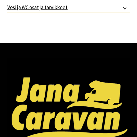
Vesi ja WC osat ja tarvikkeet