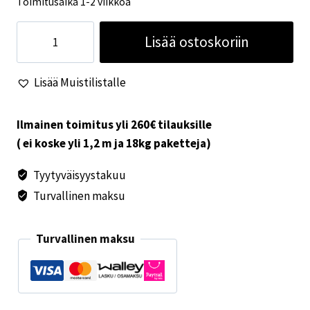
Toimitusaika 1-2 viikkoa
Dometic
Lisää ostoskoriin
kasettiverho
DB1R
Lisää Muistilistalle
480x530
määrä
Ilmainen toimitus yli 260€ tilauksille
( ei koske yli 1,2 m ja 18kg paketteja)
Tyytyväisyystakuu
Turvallinen maksu
Turvallinen maksu