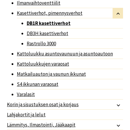
Ilmanvaihtoventtiilit
Kasettiverhot, pimennysverhot
DB1R kasettiverhot
DB3H kasettiverhot
Rastrollo 3000
Kattoluukku asuntovaunuun ja asuntoautoon
Kattoluukkujen varaosat
Matkailuauton ja vaunun ikkunat
S4 ikkunan varaosat
Varalasit
Korin ja sisustuksen osat ja korjaus
Lahjakortit ja lelut
Lämmitys, Ilmastointi, Jääkaapit