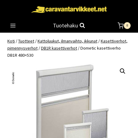
Siirry
sisältöön
Tuotehaku
0
Koti
/
Tuotteet
/
Kattoluukut, ilmanvaihto, ikkunat
/
Kasettiverhot,
pimennysverhot
/
DB1R kasettiverhot
/
Dometic kasettiverho
DB1R 480×530