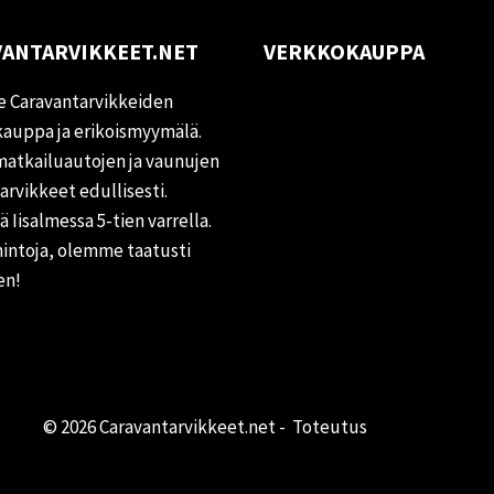
ANTARVIKKEET.NET
VERKKOKAUPPA
Oma tili
 Caravantarvikkeiden
Palautukset
auppa ja erikoismyymälä.
matkailuautojen ja vaunujen
Rekisteriseloste
tarvikkeet edullisesti.
Vastuuvapauslauseke
 Iisalmessa 5-tien varrella.
Evästekäytäntö (EU)
hintoja, olemme taatusti
en!
© 2026 Caravantarvikkeet.net - Toteutus
Primocom