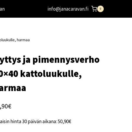
an
info@janacaravan.fi
0
oluukulle, harmaa
yttys ja pimennysverho
0×40 kattoluukulle,
armaa
,90
€
aisin hinta 30 päivän aikana:
50,90
€