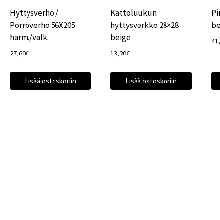
Hyttysverho /
Kattoluukun
Pi
Pörröverho 56X205
hyttysverkko 28×28
be
harm./valk.
beige
41
27,60
€
13,20
€
Lisää ostoskoriin
Lisää ostoskoriin