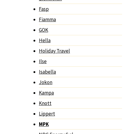
Fasp
Fiamma
GOK
Hella
Holiday Travel
Ilse
Isabella
Jokon
Kampa
Knott
Lippert
MPK