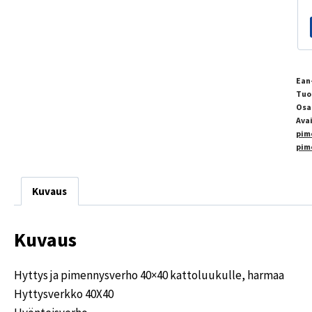
Ean
Tuo
Osa
Ava
pim
pim
Kuvaus
Kuvaus
Hyttys ja pimennysverho 40×40 kattoluukulle, harmaa
Hyttysverkko 40X40