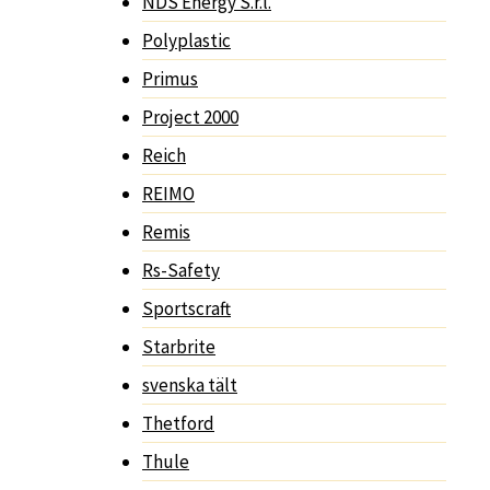
NDS Energy S.r.l.
Polyplastic
Primus
Project 2000
Reich
REIMO
Remis
Rs-Safety
Sportscraft
Starbrite
svenska tält
Thetford
Thule