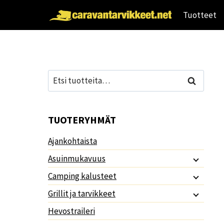
Siirry
Tuotteet
sisältöön
Etsi:
Haku
TUOTERYHMÄT
Ajankohtaista
Asuinmukavuus
Camping kalusteet
Grillit ja tarvikkeet
Hevostraileri