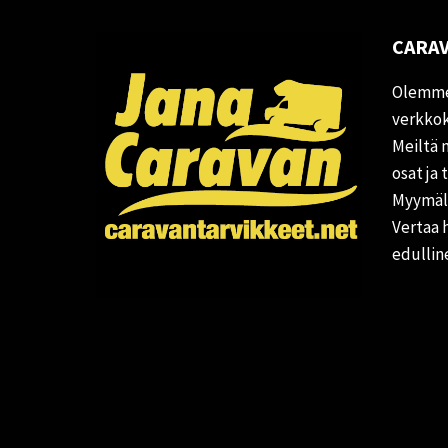
CARAV
Olemme
verkkok
Meiltä 
osat ja 
Myymälä
Vertaa 
edullin