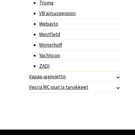
Truma
VB airsuspension
Webasto
Westfield
Winterhoff
Yachticon
ZADI
Vapaa-ajanvietto
Vesi ja WC osat ja tarvikkeet