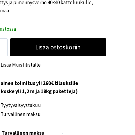
ttys ja pimennysverho 40×40 kattoluukulle,
rmaa
rastossa
ttys
Lisää ostoskoriin
mennysverho
Lisää Muistilistalle
x40
toluukulle,
rmaa
ainen toimitus yli 260€ tilauksille
ärä
i koske yli 1,2 m ja 18kg paketteja)
Tyytyväisyystakuu
Turvallinen maksu
Turvallinen maksu