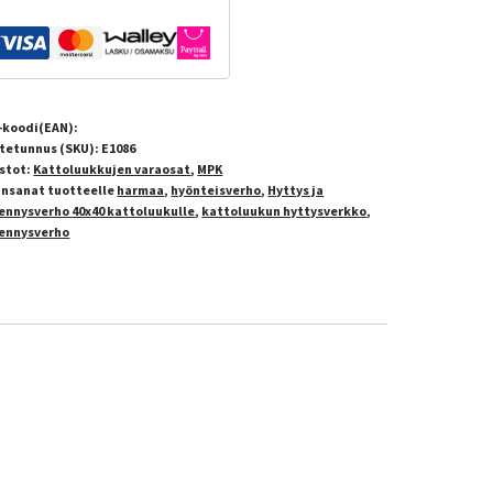
-koodi(EAN):
tetunnus (SKU):
E1086
stot:
Kattoluukkujen varaosat
,
MPK
insanat tuotteelle
harmaa
,
hyönteisverho
,
Hyttys ja
ennysverho 40x40 kattoluukulle
,
kattoluukun hyttysverkko
,
ennysverho