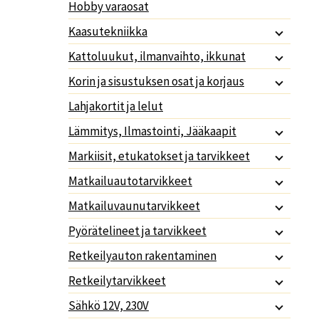
Hobby varaosat
Kaasutekniikka
Kattoluukut, ilmanvaihto, ikkunat
Korin ja sisustuksen osat ja korjaus
Lahjakortit ja lelut
Lämmitys, Ilmastointi, Jääkaapit
Markiisit, etukatokset ja tarvikkeet
Matkailuautotarvikkeet
Matkailuvaunutarvikkeet
Pyörätelineet ja tarvikkeet
Retkeilyauton rakentaminen
Retkeilytarvikkeet
Sähkö 12V, 230V