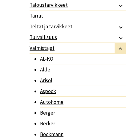
Taloustarvikkeet
Tarrat
Teltat ja tarvikkeet
Turvallisuus
Valmistajat
AL-KO
Alde
Arisol
Aspöck
Autohome
Berger
Berker
Böckmann