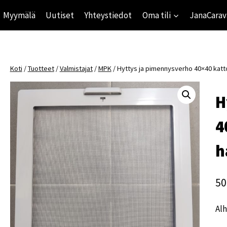
Myymälä
Uutiset
Yhteystiedot
Oma tili
JanaCarav
Koti
/
Tuotteet
/
Valmistajat
/
MPK
/
Hyttys ja pimennysverho 40×40 katt
H
4
h
50
Alh