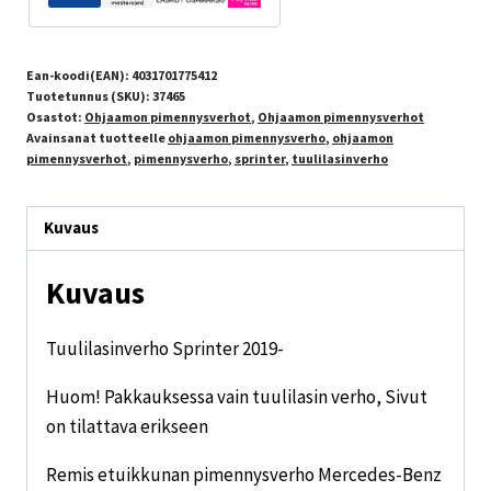
Ean-koodi(EAN):
4031701775412
Tuotetunnus (SKU):
37465
Osastot:
Ohjaamon pimennysverhot
,
Ohjaamon pimennysverhot
Avainsanat tuotteelle
ohjaamon pimennysverho
,
ohjaamon
pimennysverhot
,
pimennysverho
,
sprinter
,
tuulilasinverho
Kuvaus
Kuvaus
Tuulilasinverho Sprinter 2019-
Huom! Pakkauksessa vain tuulilasin verho, Sivut
on tilattava erikseen
Remis etuikkunan pimennysverho Mercedes-Benz