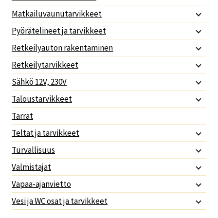
Matkailuvaunutarvikkeet
Pyörätelineet ja tarvikkeet
Retkeilyauton rakentaminen
Retkeilytarvikkeet
Sähkö 12V, 230V
Taloustarvikkeet
Tarrat
Teltat ja tarvikkeet
Turvallisuus
Valmistajat
Vapaa-ajanvietto
Vesi ja WC osat ja tarvikkeet