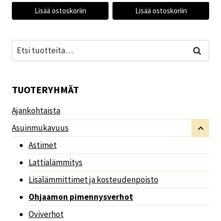
Lisää ostoskoriin
Lisää ostoskoriin
Etsi:
Haku
TUOTERYHMÄT
Ajankohtaista
Asuinmukavuus
Astimet
Lattialämmitys
Lisälämmittimet ja kosteudenpoisto
Ohjaamon pimennysverhot
Oviverhot