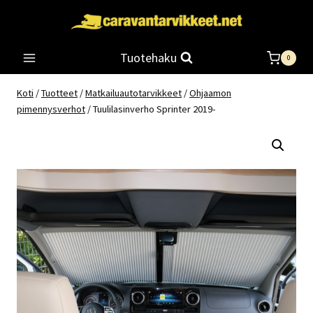
Siirry
sisältöön
Tuotehaku
0
Koti
/
Tuotteet
/
Matkailuautotarvikkeet
/
Ohjaamon
pimennysverhot
/
Tuulilasinverho Sprinter 2019-