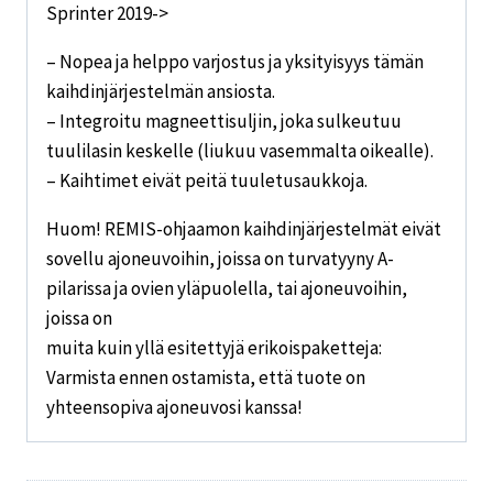
Sprinter 2019->
– Nopea ja helppo varjostus ja yksityisyys tämän
kaihdinjärjestelmän ansiosta.
– Integroitu magneettisuljin, joka sulkeutuu
tuulilasin keskelle (liukuu vasemmalta oikealle).
– Kaihtimet eivät peitä tuuletusaukkoja.
Huom! REMIS-ohjaamon kaihdinjärjestelmät eivät
sovellu ajoneuvoihin, joissa on turvatyyny A-
pilarissa ja ovien yläpuolella, tai ajoneuvoihin,
joissa on
muita kuin yllä esitettyjä erikoispaketteja:
Varmista ennen ostamista, että tuote on
yhteensopiva ajoneuvosi kanssa!