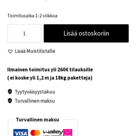
Toimitusaika 1-2 viikkoa
Tuulilasinverho
Lisää ostoskoriin
Sprinter
2019-
Lisää Muistilistalle
määrä
Ilmainen toimitus yli 260€ tilauksille
( ei koske yli 1,2 m ja 18kg paketteja)
Tyytyväisyystakuu
Turvallinen maksu
Turvallinen maksu