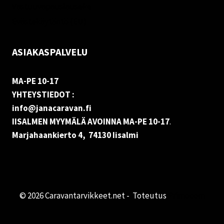
Vastuuvapauslauseke
Evästekäytäntö (EU)
ASIAKASPALVELU
MA-PE 10-17
YHTEYSTIEDOT :
info@janacaravan.fi
IISALMEN MYYMÄLÄ AVOINNA MA-PE 10-17
.
Marjahaankierto 4, 74130 Iisalmi
© 2026 Caravantarvikkeet.net - Toteutus
Primocom