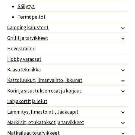
Säilytys
Termopeitot
Camping kalusteet
Grillit ja tarvikkeet
Hevostraileri
Hobby varaosat
Kaasutekniikka
Kattoluukut, ilmanvaihto, ikkunat
Korin ja sisustuksen osat ja korjaus
Lahjakortit ja lelut
Lämmitys, Ilmastointi, Jääkaapit
Markiisit, etukatokset ja tarvikkeet
Matkailuautotarvikkeet