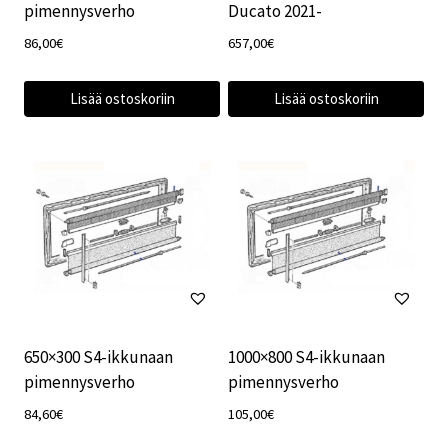
pimennysverho
Ducato 2021-
86,00
€
657,00
€
Lisää ostoskoriin
Lisää ostoskoriin
650×300 S4-ikkunaan
1000×800 S4-ikkunaan
pimennysverho
pimennysverho
84,60
€
105,00
€