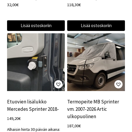
32,00
€
118,30
€
Lisää ostoskoriin
Lisää ostoskoriin
Etuovien lisälukko
Termopeite MB Sprinter
Mercedes Sprinter 2018-
vm. 2007-2026 Artic
ulkopuolinen
149,20
€
187,00
€
Alhaisin hinta 30 päivän aikana: