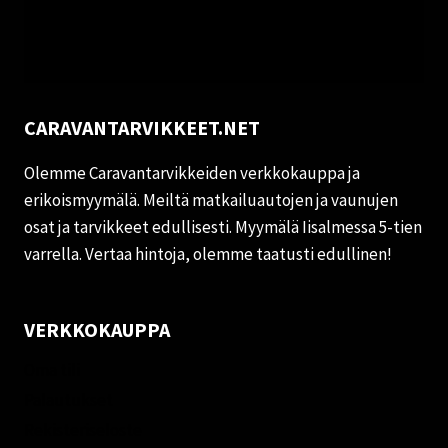
CARAVANTARVIKKEET.NET
Olemme Caravantarvikkeiden verkkokauppa ja
erikoismyymälä. Meiltä matkailuautojen ja vaunujen
osat ja tarvikkeet edullisesti. Myymälä Iisalmessa 5-tien
varrella. Vertaa hintoja, olemme taatusti edullinen!
VERKKOKAUPPA
Oma tili
Palautukset
Rekisteriseloste