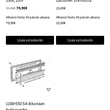
230V, 25m
Lastomer 514 musta
Alkuperäinen
Nykyinen
99,40
€
79,90
€
22,00
€
hinta
hinta
Alhaisin hinta 30 päivän aikana:
Alhaisin hinta 30 päivän aikana:
oli:
on:
79,90
€
22,00
€
99,40€.
79,90€.
Lisää ostoskoriin
Lisää ostoskoriin
1100×550 S4-ikkunaan
hyttysverho