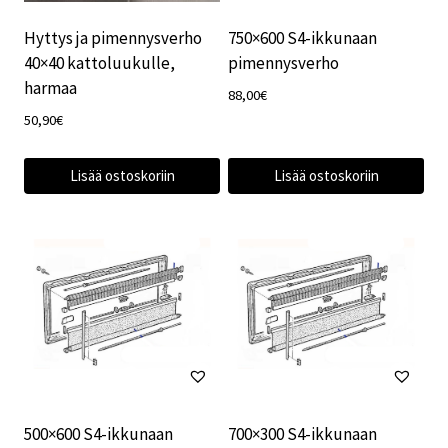
Hyttys ja pimennysverho
750×600 S4-ikkunaan
40×40 kattoluukulle,
pimennysverho
harmaa
88,00
€
50,90
€
Lisää ostoskoriin
Lisää ostoskoriin
500×600 S4-ikkunaan
700×300 S4-ikkunaan