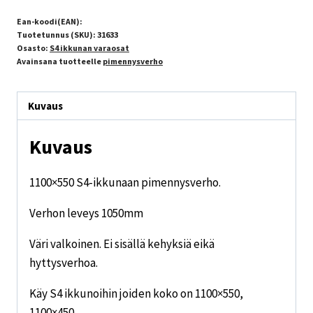
Ean-koodi(EAN):
Tuotetunnus (SKU):
31633
Osasto:
S4 ikkunan varaosat
Avainsana tuotteelle
pimennysverho
Kuvaus
Kuvaus
1100×550 S4-ikkunaan pimennysverho.
Verhon leveys 1050mm
Väri valkoinen. Ei sisällä kehyksiä eikä
hyttysverhoa.
Käy S4 ikkunoihin joiden koko on 1100×550,
1100×450