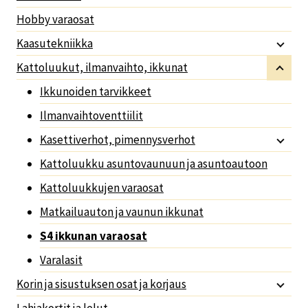
Hobby varaosat
Kaasutekniikka
Kattoluukut, ilmanvaihto, ikkunat
Ikkunoiden tarvikkeet
Ilmanvaihtoventtiilit
Kasettiverhot, pimennysverhot
Kattoluukku asuntovaunuun ja asuntoautoon
Kattoluukkujen varaosat
Matkailuauton ja vaunun ikkunat
S4 ikkunan varaosat
Varalasit
Korin ja sisustuksen osat ja korjaus
Lahjakortit ja lelut