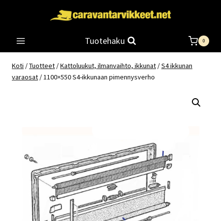
Siirry
sisältöön
Tuotehaku
0
Koti
/
Tuotteet
/
Kattoluukut, ilmanvaihto, ikkunat
/
S4 ikkunan
varaosat
/
1100×550 S4-ikkunaan pimennysverho