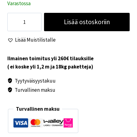
Varastossa
1100x550
Lisää ostoskoriin
S4-
ikkunaan
Lisää Muistilistalle
pimennysverho
määrä
Ilmainen toimitus yli 260€ tilauksille
( ei koske yli 1,2 m ja 18kg paketteja)
Tyytyväisyystakuu
Turvallinen maksu
Turvallinen maksu