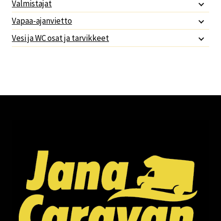
Valmistajat
Vapaa-ajanvietto
Vesi ja WC osat ja tarvikkeet