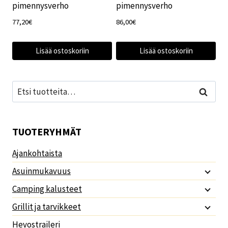
pimennysverho
pimennysverho
77,20
€
86,00
€
Lisää ostoskoriin
Lisää ostoskoriin
Etsi:
Haku
TUOTERYHMÄT
Ajankohtaista
Asuinmukavuus
Camping kalusteet
Grillit ja tarvikkeet
Hevostraileri