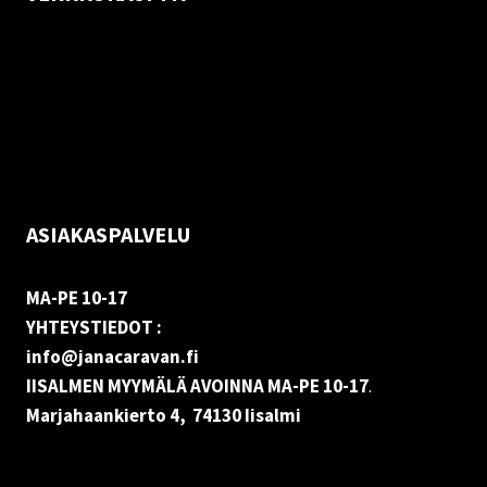
Oma tili
Palautukset
Rekisteriseloste
Vastuuvapauslauseke
Evästekäytäntö (EU)
ASIAKASPALVELU
MA-PE 10-17
YHTEYSTIEDOT :
info@janacaravan.fi
IISALMEN MYYMÄLÄ AVOINNA MA-PE 10-17
.
Marjahaankierto 4, 74130 Iisalmi