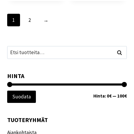
1
2
→
Etsi:
Haku
HINTA
Min
Mak
Hinta:
0€
—
100€
Suodata
TUOTERYHMÄT
Ajankohtaista