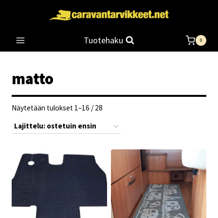
Siirry
sisältöön
Tuotehaku
0
matto
Suosituimmat
Näytetään tulokset 1–16 / 28
ensin