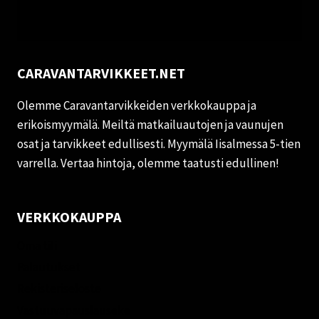
CARAVANTARVIKKEET.NET
Olemme Caravantarvikkeiden verkkokauppa ja
erikoismyymälä. Meiltä matkailuautojen ja vaunujen
osat ja tarvikkeet edullisesti. Myymälä Iisalmessa 5-tien
varrella. Vertaa hintoja, olemme taatusti edullinen!
VERKKOKAUPPA
Oma tili
Palautukset
Rekisteriseloste
Vastuuvapauslauseke