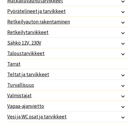
Matkailuvaunutarvikkeet
Pyörätelineet ja tarvikkeet
Retkeilyauton rakentaminen
Retkeilytarvikkeet
Sähkö 12V, 230V
Taloustarvikkeet
Tarrat
Teltat ja tarvikkeet
Turvallisuus
Valmistajat
Vapaa-ajanvietto
Vesi ja WC osat ja tarvikkeet