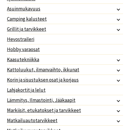
Asuinmukavuus
Camping kalusteet
Grillit ja tarvikkeet
Hevostraileri
Hobby varaosat
Kaasutekniikka
Kattoluukut, ilmanvaihto, ikkunat
Korin ja sisustuksen osat ja korjaus
Lahjakortit ja lelut
Lämmitys, Ilmastointi, Jääkaapit
Markiisit, etukatokset ja tarvikkeet
Matkailuautotarvikkeet