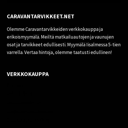
CARAVANTARVIKKEET.NET
Olemme Caravantarvikkeiden verkkokauppa ja
erikoismyymälä. Meiltä matkailuautojen ja vaunujen
osat ja tarvikkeet edullisesti. Myymälä Iisalmessa 5-tien
varrella. Vertaa hintoja, olemme taatusti edullinen!
VERKKOKAUPPA
Oma tili
Palautukset
Rekisteriseloste
Vastuuvapauslauseke
Evästekäytäntö (EU)