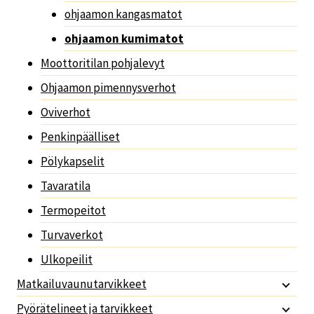
ohjaamon kangasmatot
ohjaamon kumimatot
Moottoritilan pohjalevyt
Ohjaamon pimennysverhot
Oviverhot
Penkinpäälliset
Pölykapselit
Tavaratila
Termopeitot
Turvaverkot
Ulkopeilit
Matkailuvaunutarvikkeet
Pyörätelineet ja tarvikkeet