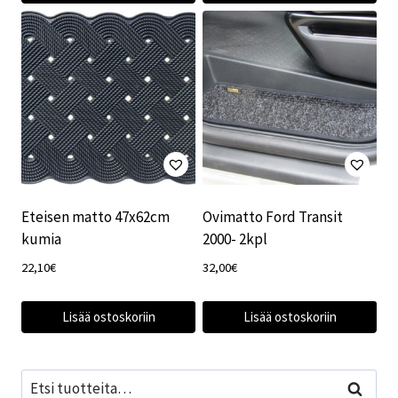
Eteisen matto 47x62cm
Ovimatto Ford Transit
kumia
2000- 2kpl
22,10
€
32,00
€
Lisää ostoskoriin
Lisää ostoskoriin
Etsi:
Haku