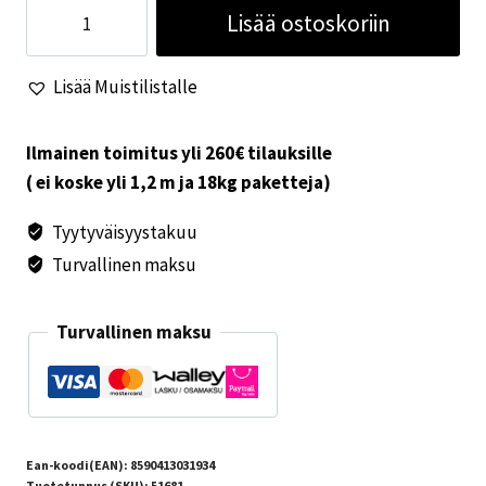
Ohjaamon
Lisää ostoskoriin
kumimatto
Ducato
Lisää Muistilistalle
2007-
2026
määrä
Ilmainen toimitus yli 260€ tilauksille
( ei koske yli 1,2 m ja 18kg paketteja)
Tyytyväisyystakuu
Turvallinen maksu
Turvallinen maksu
Ean-koodi(EAN):
8590413031934
Tuotetunnus (SKU):
51681