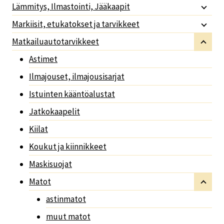
Lämmitys, Ilmastointi, Jääkaapit
Markiisit, etukatokset ja tarvikkeet
Matkailuautotarvikkeet
Astimet
Ilmajouset, ilmajousisarjat
Istuinten kääntöalustat
Jatkokaapelit
Kiilat
Koukut ja kiinnikkeet
Maskisuojat
Matot
astinmatot
muut matot