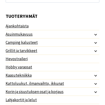
TUOTERYHMÄT
Ajankohtaista
Asuinmukavuus
Camping kalusteet
Grillit ja tarvikkeet
Hevostraileri
Hobby varaosat
Kaasutekniikka
Kattoluukut, ilmanvaihto, ikkunat
Korin ja sisustuksen osat ja korjaus
Lahjakortit ja lelut