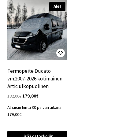
Ale!
Termopeite Ducato
vm.2007-2026 kotimainen
Artic ulkopuolinen
Alkuperäinen
Nykyinen
182,00
€
179,00
€
hinta
hinta
Alhaisin hinta 30 päivän aikana:
oli:
on:
179,00
€
182,00€.
179,00€.
Lisää ostoskoriin