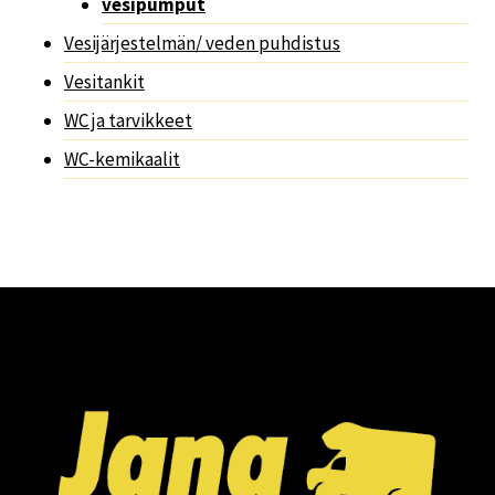
vesipumput
Vesijärjestelmän/ veden puhdistus
Vesitankit
WC ja tarvikkeet
WC-kemikaalit