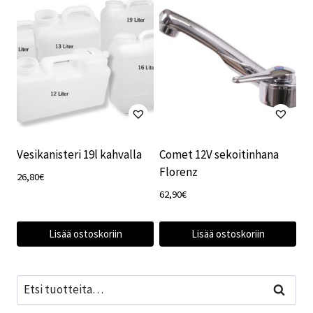
Vesikanisteri 19l kahvalla
Comet 12V sekoitinhana
Florenz
26,80
€
62,90
€
Lisää ostoskoriin
Lisää ostoskoriin
Etsi:
Haku