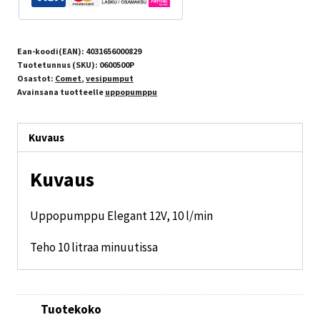
Ean-koodi(EAN):
4031656000829
Tuotetunnus (SKU):
0600500P
Osastot:
Comet
,
vesipumput
Avainsana tuotteelle
uppopumppu
Kuvaus
Kuvaus
Uppopumppu Elegant 12V, 10 l/min
Teho 10 litraa minuutissa
Tuotekoko