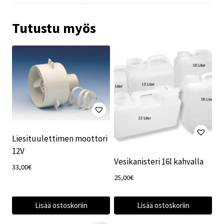
Tutustu myös
Liesituulettimen moottori
12V
Vesikanisteri 16l kahvalla
33,00
€
25,00
€
Lisää ostoskoriin
Lisää ostoskoriin