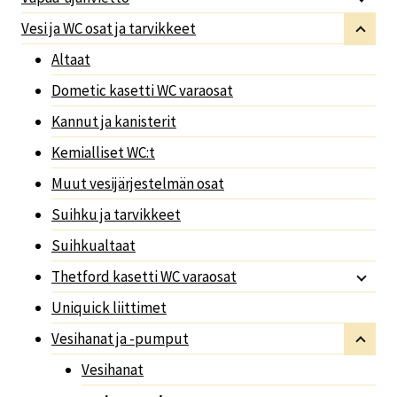
Vesi ja WC osat ja tarvikkeet
Altaat
Dometic kasetti WC varaosat
Kannut ja kanisterit
Kemialliset WC:t
Muut vesijärjestelmän osat
Suihku ja tarvikkeet
Suihkualtaat
Thetford kasetti WC varaosat
Uniquick liittimet
Vesihanat ja -pumput
Vesihanat