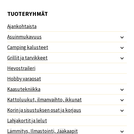
TUOTERYHMÄT
Ajankohtaista
Asuinmukavuus
Camping kalusteet
Grillit ja tarvikkeet
Hevostraileri
Hobby varaosat
Kaasutekniikka
Kattoluukut, ilmanvaihto, ikkunat
Korin ja sisustuksen osat ja korjaus
Lahjakortit ja lelut
Lämmitys, Ilmastointi, Jääkaapit