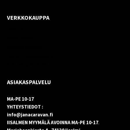
VERKKOKAUPPA
Oma tili
Palautukset
Rekisteriseloste
Vastuuvapauslauseke
Evästekäytäntö (EU)
ASIAKASPALVELU
MA-PE 10-17
YHTEYSTIEDOT :
info@janacaravan.fi
IISALMEN MYYMÄLÄ AVOINNA MA-PE 10-17
.