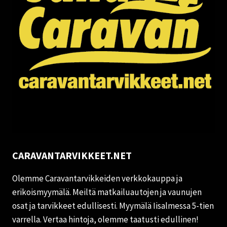
CARAVANTARVIKKEET.NET
Olemme Caravantarvikkeiden verkkokauppa ja
erikoismyymälä. Meiltä matkailuautojen ja vaunujen
osat ja tarvikkeet edullisesti. Myymälä Iisalmessa 5-tien
varrella. Vertaa hintoja, olemme taatusti edullinen!