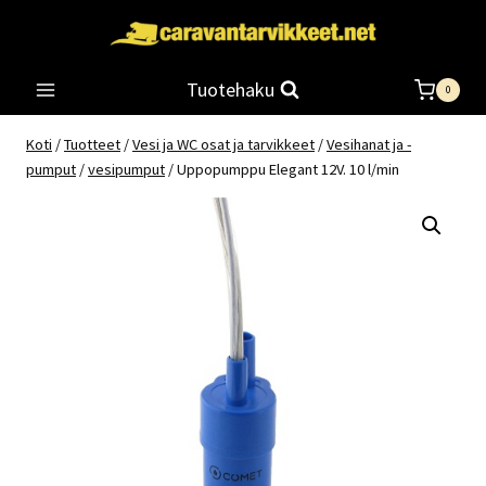
Siirry
sisältöön
Tuotehaku
0
Koti
/
Tuotteet
/
Vesi ja WC osat ja tarvikkeet
/
Vesihanat ja -
pumput
/
vesipumput
/
Uppopumppu Elegant 12V. 10 l/min