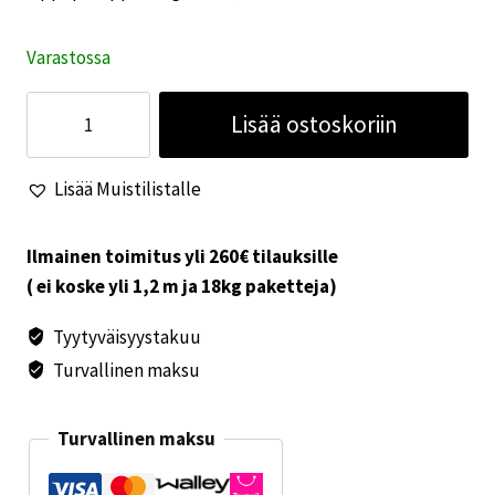
Varastossa
Uppopumppu
Lisää ostoskoriin
Elegant
12V.
Lisää Muistilistalle
10
l/min
määrä
Ilmainen toimitus yli 260€ tilauksille
( ei koske yli 1,2 m ja 18kg paketteja)
Tyytyväisyystakuu
Turvallinen maksu
Turvallinen maksu