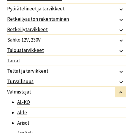
Pyörätelineet ja tarvikkeet
Retkeilyauton rakentaminen
Retkeilytarvikkeet
Sähkö 12V, 230V
Taloustarvikkeet
Tarrat
Teltat ja tarvikkeet
Turvallisuus
Valmistajat
AL-KO
Alde
Arisol