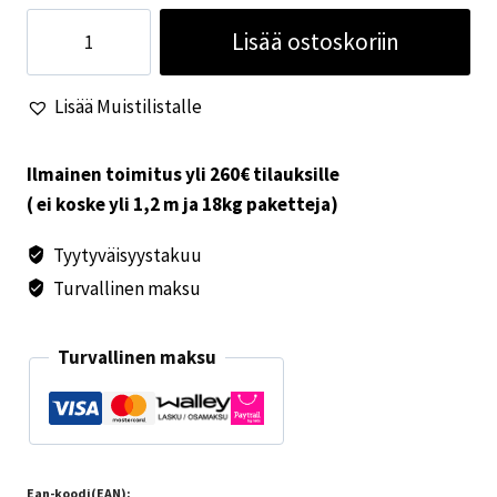
REMItop
Lisää ostoskoriin
Vario
II
Lisää Muistilistalle
40x40
varalasi
määrä
Ilmainen toimitus yli 260€ tilauksille
( ei koske yli 1,2 m ja 18kg paketteja)
Tyytyväisyystakuu
Turvallinen maksu
Turvallinen maksu
Ean-koodi(EAN):