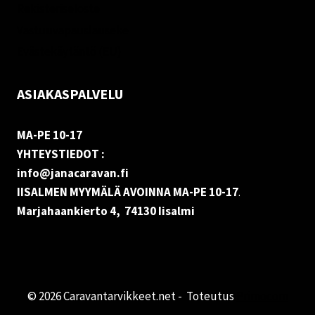
Rekisteriseloste
Vastuuvapauslauseke
Evästekäytäntö (EU)
ASIAKASPALVELU
MA-PE 10-17
YHTEYSTIEDOT :
info@janacaravan.fi
IISALMEN MYYMÄLÄ AVOINNA MA-PE 10-17
.
Marjahaankierto 4, 74130 Iisalmi
© 2026 Caravantarvikkeet.net - Toteutus
Primocom