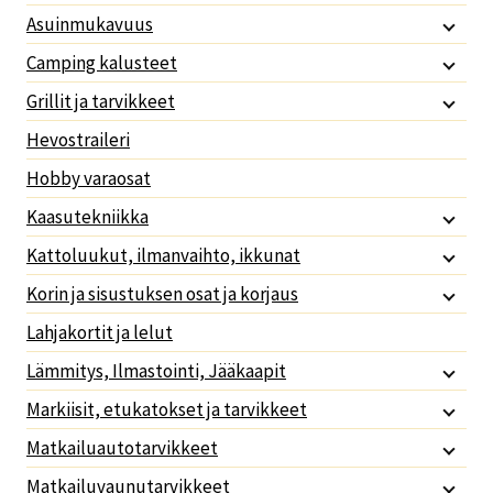
Asuinmukavuus
Camping kalusteet
Grillit ja tarvikkeet
Hevostraileri
Hobby varaosat
Kaasutekniikka
Kattoluukut, ilmanvaihto, ikkunat
Korin ja sisustuksen osat ja korjaus
Lahjakortit ja lelut
Lämmitys, Ilmastointi, Jääkaapit
Markiisit, etukatokset ja tarvikkeet
Matkailuautotarvikkeet
Matkailuvaunutarvikkeet