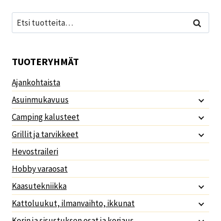
Etsi:
Haku
TUOTERYHMÄT
Ajankohtaista
Asuinmukavuus
Camping kalusteet
Grillit ja tarvikkeet
Hevostraileri
Hobby varaosat
Kaasutekniikka
Kattoluukut, ilmanvaihto, ikkunat
Korin ja sisustuksen osat ja korjaus