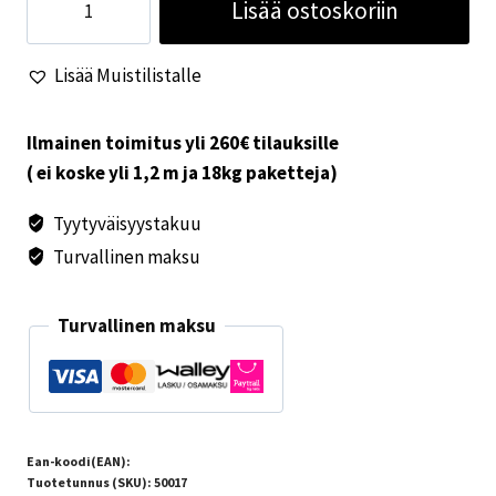
Lisää ostoskoriin
retkeilyautoon
20mm
Lisää Muistilistalle
määrä
Ilmainen toimitus yli 260€ tilauksille
( ei koske yli 1,2 m ja 18kg paketteja)
Tyytyväisyystakuu
Turvallinen maksu
Turvallinen maksu
Ean-koodi(EAN):
Tuotetunnus (SKU):
50017