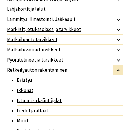
Lahjakortit ja lelut
Lämmitys, Ilmastointi, Jääkaapit
Markiisit, etukatokset ja tarvikkeet
Matkailuautotarvikkeet
Matkailuvaunutarvikkeet
Pyörätelineet ja tarvikkeet
Retkeilyauton rakentaminen
Eristys
Ikkunat
Istuimien kääntöjalat
Liedet ja altaat
Muut