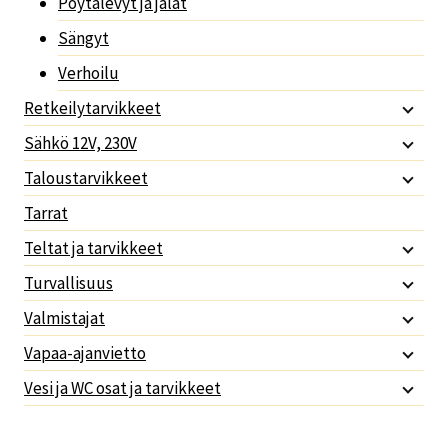
Pöytälevyt ja jalat
Sängyt
Verhoilu
Retkeilytarvikkeet
Sähkö 12V, 230V
Taloustarvikkeet
Tarrat
Teltat ja tarvikkeet
Turvallisuus
Valmistajat
Vapaa-ajanvietto
Vesi ja WC osat ja tarvikkeet