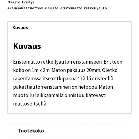
Osasto:
Eristys
Avainsanat tuotteelle
eriste
,
eristematto
,
retkeilyauto
Kuvaus
Kuvaus
Eristematto retkeilyauton eristämiseen. Eristeen
koko on 1m x 2m. Maton paksuus 20mm. Oletko
rakentamssa itse retkipakua? Tällä eristeellä
pakettiauton eristäminen on helppoa. Maton
muotoilu leikkaamalla onnistuu kätevästi
mattoveitsellä.
Tuotekoko