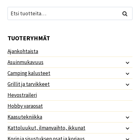
Etsi:
Haku
TUOTERYHMÄT
Ajankohtaista
Asuinmukavuus
Camping kalusteet
Grillit ja tarvikkeet
Hevostraileri
Hobby varaosat
Kaasutekniikka
Kattoluukut, ilmanvaihto, ikkunat
Korin ja sisustuksen osat ja korjaus