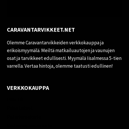
CARAVANTARVIKKEET.NET
Olemme Caravantarvikkeiden verkkokauppa ja
erikoismyymälä. Meiltä matkailuautojen ja vaunujen
osat ja tarvikkeet edullisesti. Myymälä Iisalmessa 5-tien
varrella. Vertaa hintoja, olemme taatusti edullinen!
VERKKOKAUPPA
Oma tili
Palautukset
Rekisteriseloste
Vastuuvapauslauseke