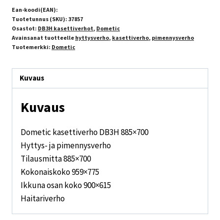
Ean-koodi(EAN):
Tuotetunnus (SKU):
37857
Osastot:
DB3H kasettiverhot
,
Dometic
Avainsanat tuotteelle
hyttysverho
,
kasettiverho
,
pimennysverho
Tuotemerkki:
Dometic
Kuvaus
Kuvaus
Dometic kasettiverho DB3H 885×700
Hyttys- ja pimennysverho
Tilausmitta 885×700
Kokonaiskoko 959×775
Ikkuna osan koko 900×615
Haitariverho