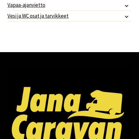
Vapaa-ajanvietto
Vesi ja WC osat ja tarvikkeet