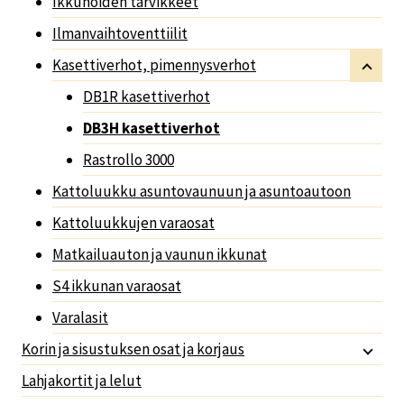
Ikkunoiden tarvikkeet
Ilmanvaihtoventtiilit
Kasettiverhot, pimennysverhot
DB1R kasettiverhot
DB3H kasettiverhot
Rastrollo 3000
Kattoluukku asuntovaunuun ja asuntoautoon
Kattoluukkujen varaosat
Matkailuauton ja vaunun ikkunat
S4 ikkunan varaosat
Varalasit
Korin ja sisustuksen osat ja korjaus
Lahjakortit ja lelut