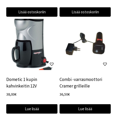
Lisää ostoskoriin
Lisää ostoskoriin
Dometic 1 kupin
Combi -varrasmoottori
kahvinkeitin 12V
Cramer grilleille
38,00
€
36,50
€
Lue lisää
Lue lisää