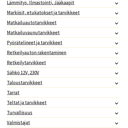
Lämmitys, Ilmastointi, Jääkaapit
Markiisit, etukatokset ja tarvikkeet
Matkailuautotarvikkeet
Matkailuvaunutarvikkeet
Pyörätelineet ja tarvikkeet
Retkeilyauton rakentaminen
Retkeilytarvikkeet
Sähkö 12V, 230V
Taloustarvikkeet
Tarrat
Teltat ja tarvikkeet
Turvallisuus
Valmistajat