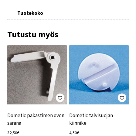
Tuotekoko
Tutustu myös
Dometic pakastimen oven
Dometic talvisuojan
sarana
kiinnike
32,50
€
4,50
€