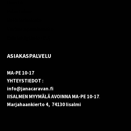
Oma tili
Palautukset
Rekisteriseloste
Vastuuvapauslauseke
Evästekäytäntö (EU)
ASIAKASPALVELU
MA-PE 10-17
YHTEYSTIEDOT :
info@janacaravan.fi
IISALMEN MYYMÄLÄ AVOINNA MA-PE 10-17
.
Marjahaankierto 4, 74130 Iisalmi