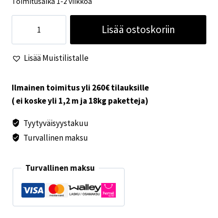
Toimitusaika 1-2 viikkoa
Dometic
Lisää ostoskoriin
kasettiverho
DB3H
Lisää Muistilistalle
885x700
määrä
Ilmainen toimitus yli 260€ tilauksille
( ei koske yli 1,2 m ja 18kg paketteja)
Tyytyväisyystakuu
Turvallinen maksu
Turvallinen maksu