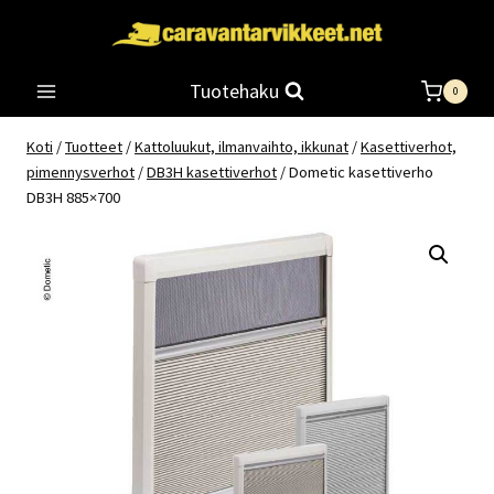
Siirry
sisältöön
Tuotehaku
0
Koti
/
Tuotteet
/
Kattoluukut, ilmanvaihto, ikkunat
/
Kasettiverhot,
pimennysverhot
/
DB3H kasettiverhot
/
Dometic kasettiverho
DB3H 885×700