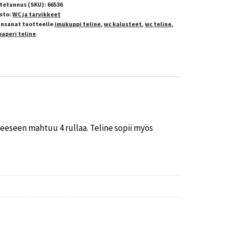
tetunnus (SKU):
66536
sto:
WC ja tarvikkeet
insanat tuotteelle
imukuppi teline
,
wc kalusteet
,
wc teline
,
paperi teline
neeseen mahtuu 4 rullaa. Teline sopii myös