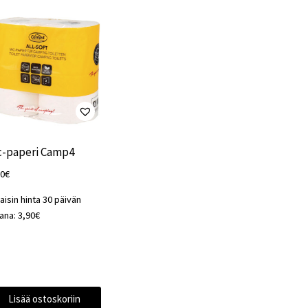
-paperi Camp4
90
€
aisin hinta 30 päivän
kana:
3,90
€
Lisää ostoskoriin