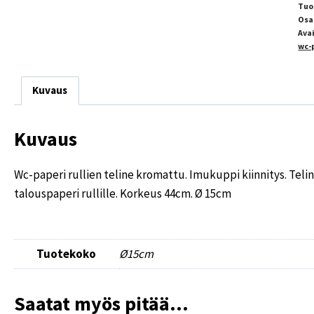
Tuo
Osa
Ava
wc-
Kuvaus
Kuvaus
Wc-paperi rullien teline kromattu. Imukuppi kiinnitys. Teli
talouspaperi rullille. Korkeus 44cm.
Ø
15cm
Tuotekoko
Ø15cm
Saatat myös pitää...