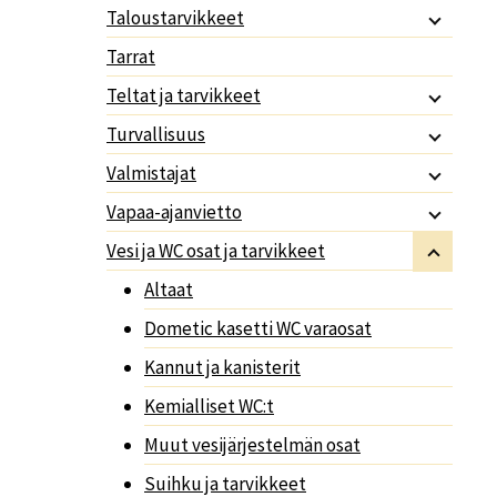
Taloustarvikkeet
Tarrat
Teltat ja tarvikkeet
Turvallisuus
Valmistajat
Vapaa-ajanvietto
Vesi ja WC osat ja tarvikkeet
Altaat
Dometic kasetti WC varaosat
Kannut ja kanisterit
Kemialliset WC:t
Muut vesijärjestelmän osat
Suihku ja tarvikkeet