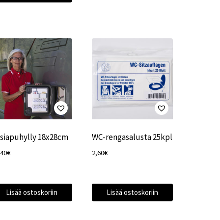
siapuhylly 18x28cm
WC-rengasalusta 25kpl
,40
€
2,60
€
Lisää ostoskoriin
Lisää ostoskoriin