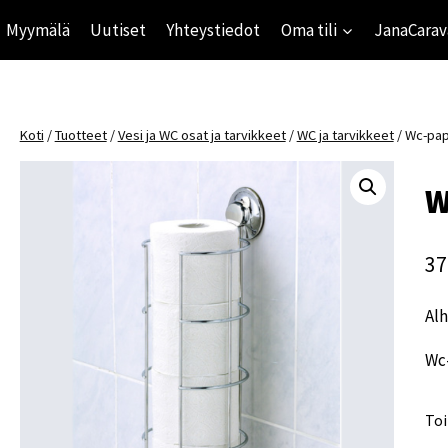
Myymälä
Uutiset
Yhteystiedot
Oma tili
JanaCarav
Koti
/
Tuotteet
/
Vesi ja WC osat ja tarvikkeet
/
WC ja tarvikkeet
/
Wc-pape
W
37
Alh
Wc-
Toi