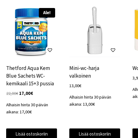
Ale!
Thetford Aqua Kem
Mini-wc-harja
Wc
Blue Sachets WC-
valkoinen
3,
kemikaali 15+3 pussia
13,00
€
Alh
Alkuperäinen
Nykyinen
22,00
€
17,00
€
ai
Alhaisin hinta 30 päivän
hinta
hinta
aikana:
13,00
€
Alhaisin hinta 30 päivän
oli:
on:
aikana:
17,00
€
22,00€.
17,00€.
Lisää ostoskoriin
Lisää ostoskoriin