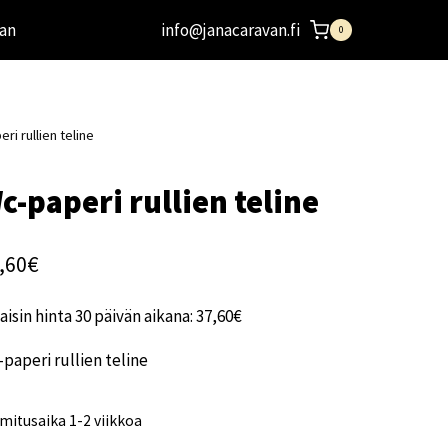
an
info@janacaravan.fi
0
ri rullien teline
c-paperi rullien teline
,60
€
aisin hinta 30 päivän aikana:
37,60
€
paperi rullien teline
mitusaika 1-2 viikkoa