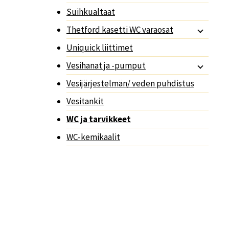
Suihkualtaat
Thetford kasetti WC varaosat
Uniquick liittimet
Vesihanat ja -pumput
Vesijärjestelmän/ veden puhdistus
Vesitankit
WC ja tarvikkeet
WC-kemikaalit