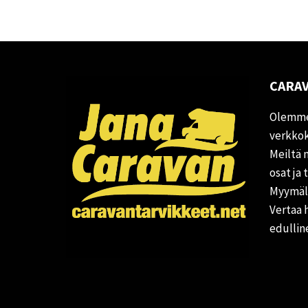
CARAV
Olemme
verkkok
Meiltä 
osat ja 
Myymälä
Vertaa 
edullin