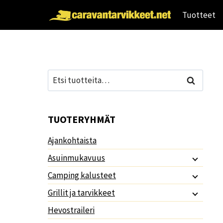
Siirry
Tuotteet
sisältöön
Etsi:
Haku
TUOTERYHMÄT
Ajankohtaista
Asuinmukavuus
Camping kalusteet
Grillit ja tarvikkeet
Hevostraileri