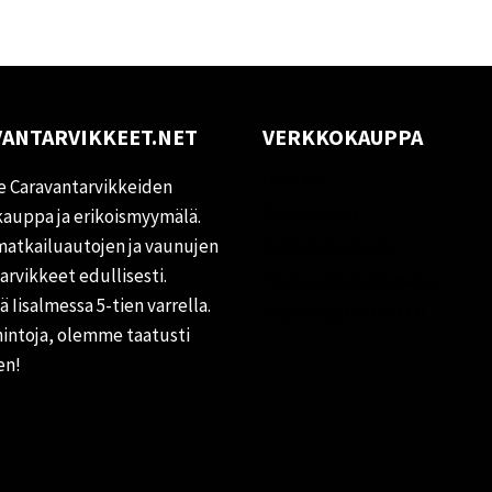
ANTARVIKKEET.NET
VERKKOKAUPPA
Oma tili
 Caravantarvikkeiden
Palautukset
auppa ja erikoismyymälä.
matkailuautojen ja vaunujen
Rekisteriseloste
tarvikkeet edullisesti.
Vastuuvapauslauseke
 Iisalmessa 5-tien varrella.
Evästekäytäntö (EU)
hintoja, olemme taatusti
en!