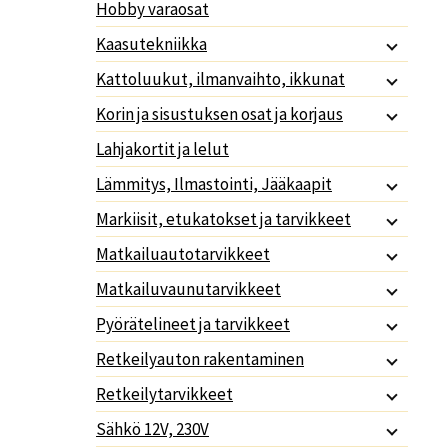
Hobby varaosat
Kaasutekniikka
Kattoluukut, ilmanvaihto, ikkunat
Korin ja sisustuksen osat ja korjaus
Lahjakortit ja lelut
Lämmitys, Ilmastointi, Jääkaapit
Markiisit, etukatokset ja tarvikkeet
Matkailuautotarvikkeet
Matkailuvaunutarvikkeet
Pyörätelineet ja tarvikkeet
Retkeilyauton rakentaminen
Retkeilytarvikkeet
Sähkö 12V, 230V