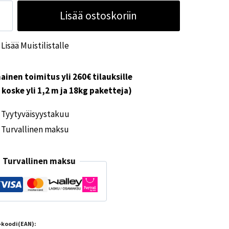
-
Lisää ostoskoriin
eri
lien
Lisää Muistilistalle
ine
ärä
ainen toimitus yli 260€ tilauksille
i koske yli 1,2 m ja 18kg paketteja)
Tyytyväisyystakuu
Turvallinen maksu
Turvallinen maksu
-koodi(EAN):