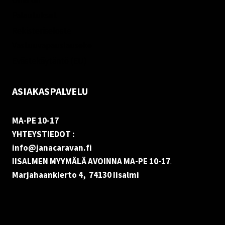
Palautukset
Rekisteriseloste
Vastuuvapauslauseke
Evästekäytäntö (EU)
ASIAKASPALVELU
MA-PE 10-17
YHTEYSTIEDOT :
info@janacaravan.fi
IISALMEN MYYMÄLÄ AVOINNA MA-PE 10-17
.
Marjahaankierto 4, 74130 Iisalmi