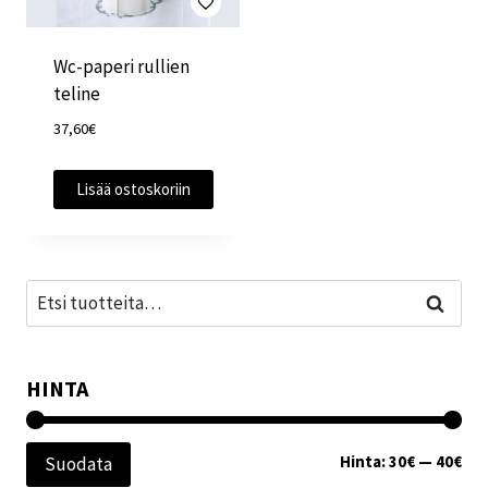
Wc-paperi rullien
teline
37,60
€
Lisää ostoskoriin
Etsi:
Haku
HINTA
Min
Mak
Hinta:
30€
—
40€
Suodata