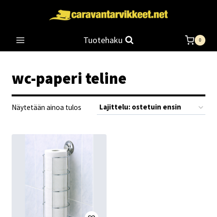
Siirry
sisältöön
Tuotehaku
0
wc-paperi teline
Näytetään ainoa tulos