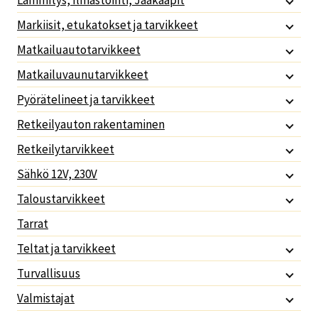
Lämmitys, Ilmastointi, Jääkaapit
Markiisit, etukatokset ja tarvikkeet
Matkailuautotarvikkeet
Matkailuvaunutarvikkeet
Pyörätelineet ja tarvikkeet
Retkeilyauton rakentaminen
Retkeilytarvikkeet
Sähkö 12V, 230V
Taloustarvikkeet
Tarrat
Teltat ja tarvikkeet
Turvallisuus
Valmistajat