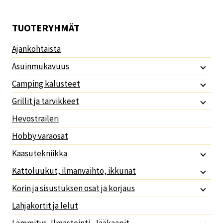
TUOTERYHMÄT
Ajankohtaista
Asuinmukavuus
Camping kalusteet
Grillit ja tarvikkeet
Hevostraileri
Hobby varaosat
Kaasutekniikka
Kattoluukut, ilmanvaihto, ikkunat
Korin ja sisustuksen osat ja korjaus
Lahjakortit ja lelut