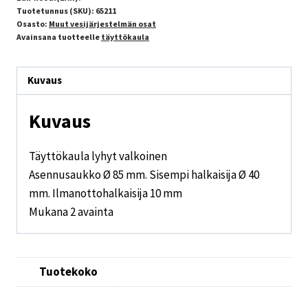
Tuotetunnus (SKU):
65211
Osasto:
Muut vesijärjestelmän osat
Avainsana tuotteelle
täyttökaula
Kuvaus
Kuvaus
Täyttökaula lyhyt valkoinen
Asennusaukko Ø 85 mm. Sisempi halkaisija Ø 40
mm. Ilmanottohalkaisija 10 mm
Mukana 2 avainta
Tuotekoko