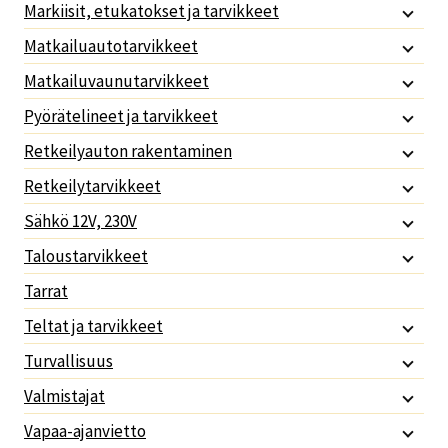
Markiisit, etukatokset ja tarvikkeet
Matkailuautotarvikkeet
Matkailuvaunutarvikkeet
Pyörätelineet ja tarvikkeet
Retkeilyauton rakentaminen
Retkeilytarvikkeet
Sähkö 12V, 230V
Taloustarvikkeet
Tarrat
Teltat ja tarvikkeet
Turvallisuus
Valmistajat
Vapaa-ajanvietto