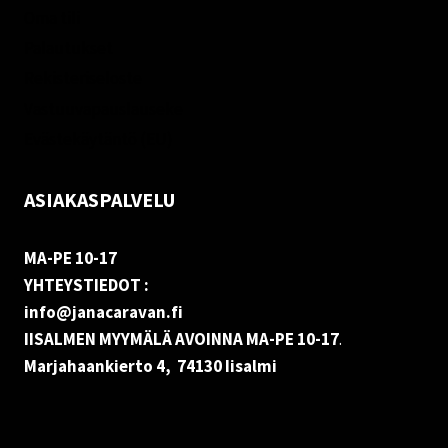
Oma tili
Palautukset
Rekisteriseloste
Vastuuvapauslauseke
Evästekäytäntö (EU)
ASIAKASPALVELU
MA-PE 10-17
YHTEYSTIEDOT :
info@janacaravan.fi
IISALMEN MYYMÄLÄ AVOINNA MA-PE 10-17
.
Marjahaankierto 4, 74130 Iisalmi