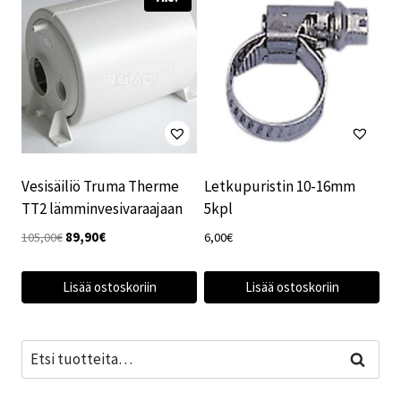
Vesisäiliö Truma Therme
Letkupuristin 10-16mm
TT2 lämminvesivaraajaan
5kpl
Alkuperäinen
Nykyinen
105,00
€
89,90
€
6,00
€
hinta
hinta
oli:
on:
Lisää ostoskoriin
Lisää ostoskoriin
105,00€.
89,90€.
Etsi:
Haku