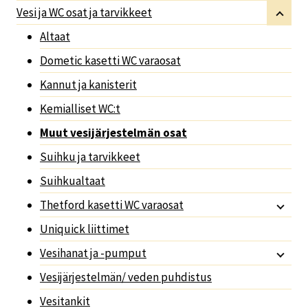
Vesi ja WC osat ja tarvikkeet
Altaat
Dometic kasetti WC varaosat
Kannut ja kanisterit
Kemialliset WC:t
Muut vesijärjestelmän osat
Suihku ja tarvikkeet
Suihkualtaat
Thetford kasetti WC varaosat
Uniquick liittimet
Vesihanat ja -pumput
Vesijärjestelmän/ veden puhdistus
Vesitankit