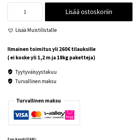
Täyttökaula
Lisää ostoskoriin
lyhyt
valkoinen
Lisää Muistilistalle
määrä
Ilmainen toimitus yli 260€ tilauksille
( ei koske yli 1,2 m ja 18kg paketteja)
Tyytyväisyystakuu
Turvallinen maksu
Turvallinen maksu
Ean-koodi(EAN):