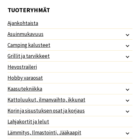
TUOTERYHMÄT
Ajankohtaista
Asuinmukavuus
Camping kalusteet
Grillit ja tarvikkeet
Hevostraileri
Hobby varaosat
Kaasutekniikka
Kattoluukut, ilmanvaihto, ikkunat
Korin ja sisustuksen osat ja korjaus
Lahjakortit ja lelut
Lämmitys, Ilmastointi, Jääkaapit