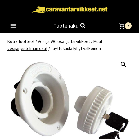
Siirry
sisältöön
Tuotehaku
0
Koti
/
Tuotteet
/
Vesi ja WC osat ja tarvikkeet
/
Muut
vesijärjestelmän osat
/
Täyttökaula lyhyt valkoinen