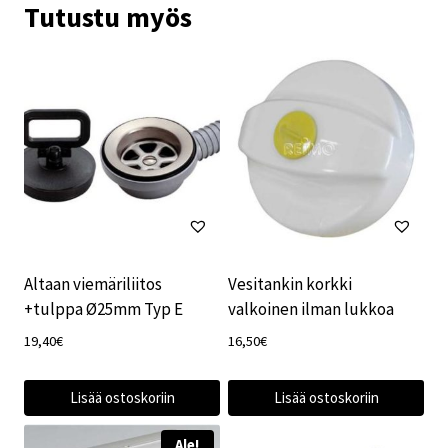
Tutustu myös
Altaan viemäriliitos
Vesitankin korkki
+tulppa Ø25mm Typ E
valkoinen ilman lukkoa
19,40
€
16,50
€
Lisää ostoskoriin
Lisää ostoskoriin
Ale!