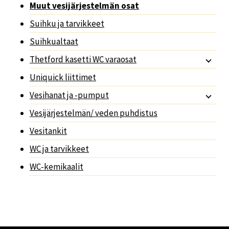
Muut vesijärjestelmän osat
Suihku ja tarvikkeet
Suihkualtaat
Thetford kasetti WC varaosat
Uniquick liittimet
Vesihanat ja -pumput
Vesijärjestelmän/ veden puhdistus
Vesitankit
WC ja tarvikkeet
WC-kemikaalit