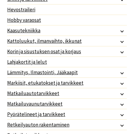
Hevostraileri
Hobby varaosat
Kaasutekniikka
Kattoluukut, ilmanvaihto, ikkunat
Korin ja sisustuksen osat ja korjaus
Lahjakortit ja lelut
Lämmitys, Ilmastointi, Jääkaapit
Markiisit, etukatokset ja tarvikkeet
Matkailuautotarvikkeet
Matkailuvaunutarvikkeet
Pyörätelineet ja tarvikkeet
Retkeilyauton rakentaminen