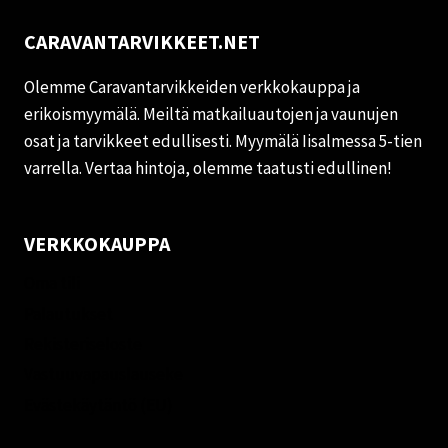
CARAVANTARVIKKEET.NET
Olemme Caravantarvikkeiden verkkokauppa ja
erikoismyymälä. Meiltä matkailuautojen ja vaunujen
osat ja tarvikkeet edullisesti. Myymälä Iisalmessa 5-tien
varrella. Vertaa hintoja, olemme taatusti edullinen!
VERKKOKAUPPA
Oma tili
Palautukset
Rekisteriseloste
Vastuuvapauslauseke
Evästekäytäntö (EU)