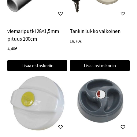
viemäriputki 28×1,5mm
Tankin lukko valkoinen
pituus 100cm
18,70
€
4,40
€
Lisää ostoskoriin
Lisää ostoskoriin