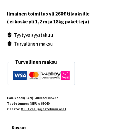
Ilmainen toimitus yli 260€ tilauksille
( ei koske yli 1,2 m ja 18kg paketteja)
Tyytyväisyystakuu
Turvallinen maksu
Turvallinen maksu
Ean-koodi(EAN):
4007228705737
Tuotetunnus (SKU):
65040
Osasto:
Muut vesijärjestelmän osat
Kuvaus