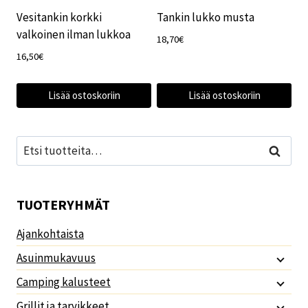
Vesitankin korkki
Tankin lukko musta
valkoinen ilman lukkoa
18,70
€
16,50
€
Lisää ostoskoriin
Lisää ostoskoriin
Etsi:
Haku
TUOTERYHMÄT
Ajankohtaista
Asuinmukavuus
Camping kalusteet
Grillit ja tarvikkeet