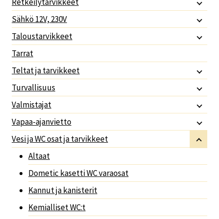
Retkeilytarvikkeet
Sähkö 12V, 230V
Taloustarvikkeet
Tarrat
Teltat ja tarvikkeet
Turvallisuus
Valmistajat
Vapaa-ajanvietto
Vesi ja WC osat ja tarvikkeet
Altaat
Dometic kasetti WC varaosat
Kannut ja kanisterit
Kemialliset WC:t