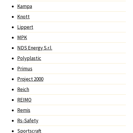
Kampa
Knott
Lippert
MPK
NDS Energy S.r.l.
Polyplastic
Primus
Project 2000
Reich
REIMO
Remis
Rs-Safety
Sportscraft