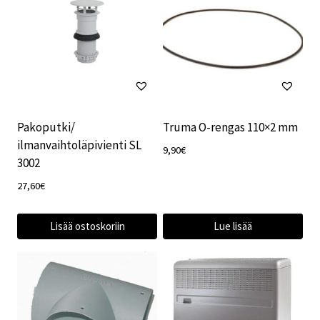
Pakoputki/
Truma O-rengas 110×2 mm
ilmanvaihtoläpivienti SL
9,90
€
3002
27,60
€
Lisää ostoskoriin
Lue lisää