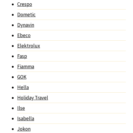
Crespo
Dometic
Dynavin
Ebeco
Elektrolux
Fasp
Fiamma
GOK
Hella
Holiday Travel
Ilse
Isabella
Jokon