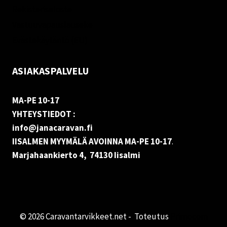
Rekisteriseloste
Vastuuvapauslauseke
Evästekäytäntö (EU)
ASIAKASPALVELU
MA-PE 10-17
YHTEYSTIEDOT :
info@janacaravan.fi
IISALMEN MYYMÄLÄ AVOINNA MA-PE 10-17
.
Marjahaankierto 4, 74130 Iisalmi
© 2026 Caravantarvikkeet.net - Toteutus
Primocom