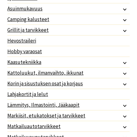
Asuinmukavuus
Camping kalusteet
Grillit ja tarvikkeet
Hevostraileri
Hobby varaosat
Kaasutekniikka
Kattoluukut, ilmanvaihto, ikkunat
Korin ja sisustuksen osat ja korjaus
Lahjakortit ja lelut
Lämmitys, Ilmastointi, Jääkaapit
Markiisit, etukatokset ja tarvikkeet
Matkailuautotarvikkeet