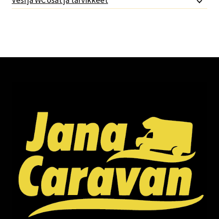
Vesi ja WC osat ja tarvikkeet