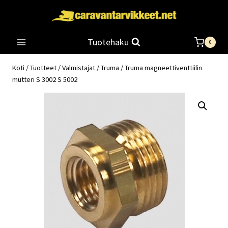
Siirry
sisältöön
Tuotehaku
0
Koti
/
Tuotteet
/
Valmistajat
/
Truma
/
Truma magneettiventtiilin
mutteri S 3002 S 5002