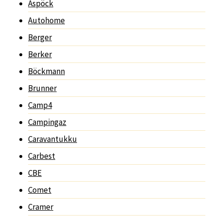
Aspöck
Autohome
Berger
Berker
Böckmann
Brunner
Camp4
Campingaz
Caravantukku
Carbest
CBE
Comet
Cramer