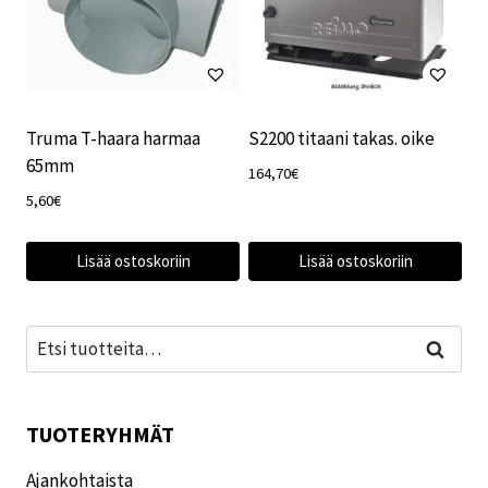
Truma T-haara harmaa
S2200 titaani takas. oike
65mm
164,70
€
5,60
€
Lisää ostoskoriin
Lisää ostoskoriin
Etsi:
Haku
TUOTERYHMÄT
Ajankohtaista