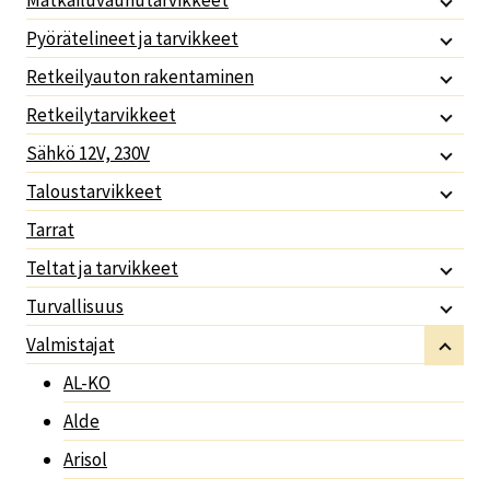
Matkailuvaunutarvikkeet
Pyörätelineet ja tarvikkeet
Retkeilyauton rakentaminen
Retkeilytarvikkeet
Sähkö 12V, 230V
Taloustarvikkeet
Tarrat
Teltat ja tarvikkeet
Turvallisuus
Valmistajat
AL-KO
Alde
Arisol