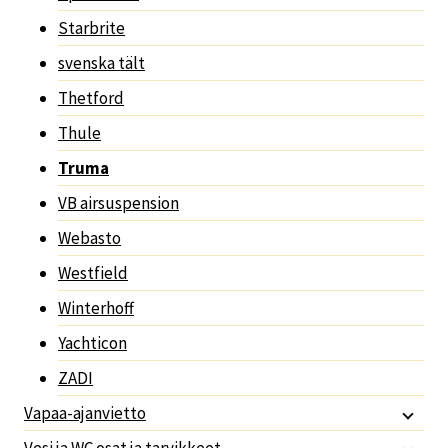
Starbrite
svenska tält
Thetford
Thule
Truma
VB airsuspension
Webasto
Westfield
Winterhoff
Yachticon
ZADI
Vapaa-ajanvietto