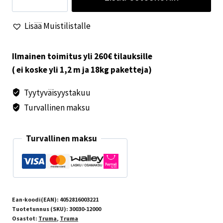
magneettiventtiilin
mutteri
Lisää Muistilistalle
S
3002
S
Ilmainen toimitus yli 260€ tilauksille
5002
( ei koske yli 1,2 m ja 18kg paketteja)
määrä
Tyytyväisyystakuu
Turvallinen maksu
Turvallinen maksu
Ean-koodi(EAN):
4052816003221
Tuotetunnus (SKU):
30030-12000
Osastot:
Truma
,
Truma