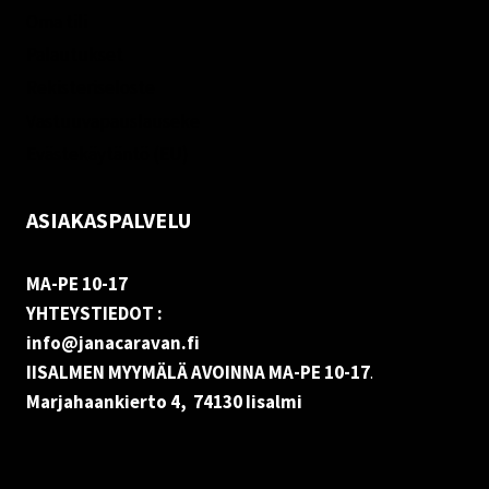
Oma tili
Palautukset
Rekisteriseloste
Vastuuvapauslauseke
Evästekäytäntö (EU)
ASIAKASPALVELU
MA-PE 10-17
YHTEYSTIEDOT :
info@janacaravan.fi
IISALMEN MYYMÄLÄ AVOINNA MA-PE 10-17
.
Marjahaankierto 4, 74130 Iisalmi