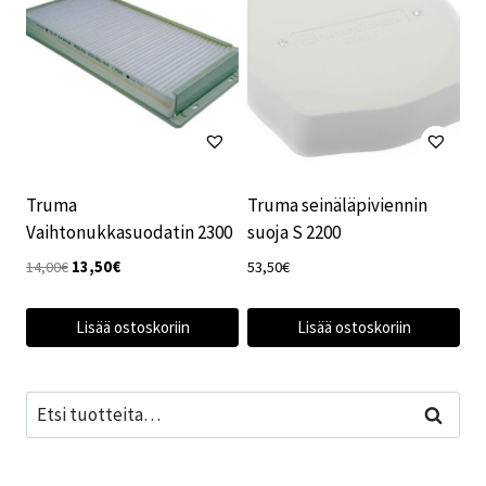
Truma
Truma seinäläpiviennin
Vaihtonukkasuodatin 2300
suoja S 2200
Alkuperäinen
Nykyinen
14,00
€
13,50
€
53,50
€
hinta
hinta
oli:
on:
Lisää ostoskoriin
Lisää ostoskoriin
14,00€.
13,50€.
Etsi:
Haku