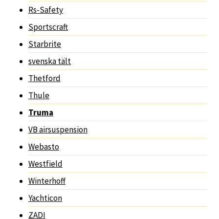
Rs-Safety
Sportscraft
Starbrite
svenska tält
Thetford
Thule
Truma
VB airsuspension
Webasto
Westfield
Winterhoff
Yachticon
ZADI