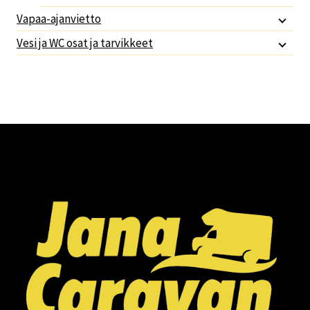
Vapaa-ajanvietto
Vesi ja WC osat ja tarvikkeet