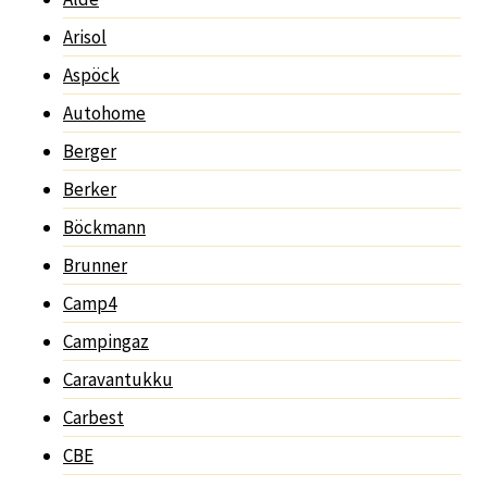
Arisol
Aspöck
Autohome
Berger
Berker
Böckmann
Brunner
Camp4
Campingaz
Caravantukku
Carbest
CBE