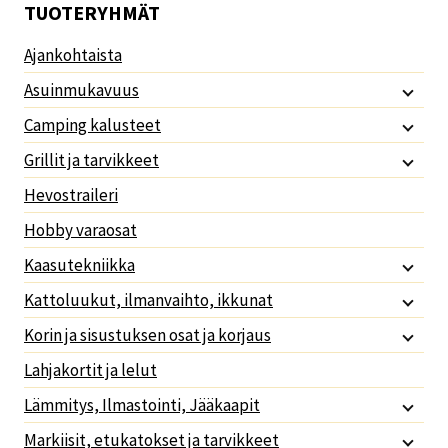
TUOTERYHMÄT
Ajankohtaista
Asuinmukavuus
Camping kalusteet
Grillit ja tarvikkeet
Hevostraileri
Hobby varaosat
Kaasutekniikka
Kattoluukut, ilmanvaihto, ikkunat
Korin ja sisustuksen osat ja korjaus
Lahjakortit ja lelut
Lämmitys, Ilmastointi, Jääkaapit
Markiisit, etukatokset ja tarvikkeet