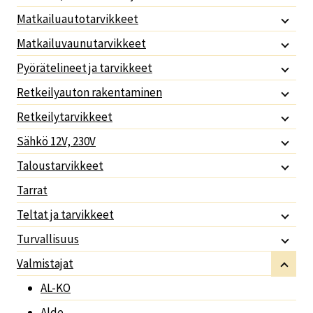
Matkailuautotarvikkeet
Matkailuvaunutarvikkeet
Pyörätelineet ja tarvikkeet
Retkeilyauton rakentaminen
Retkeilytarvikkeet
Sähkö 12V, 230V
Taloustarvikkeet
Tarrat
Teltat ja tarvikkeet
Turvallisuus
Valmistajat
AL-KO
Alde