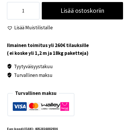
Truma
Lisää ostoskoriin
seinäläpiviennin
ritilä
Lisää Muistilistalle
S
2200
määrä
Ilmainen toimitus yli 260€ tilauksille
( ei koske yli 1,2 m ja 18kg paketteja)
Tyytyväisyystakuu
Turvallinen maksu
Turvallinen maksu
Ean-koodi(EAN):
4052816002934