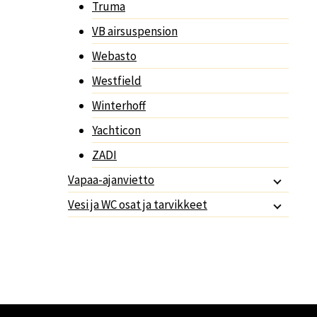
Truma
VB airsuspension
Webasto
Westfield
Winterhoff
Yachticon
ZADI
Vapaa-ajanvietto
Vesi ja WC osat ja tarvikkeet