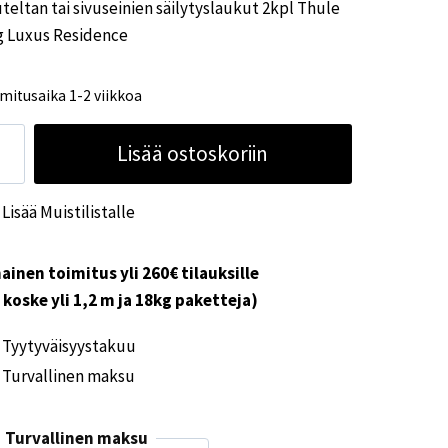
teltan tai sivuseinien säilytyslaukut 2kpl Thule
88,40€.
79,00€.
g Luxus Residence
mitusaika 1-2 viikkoa
uteltan
Lisää ostoskoriin
useinien
Lisää Muistilistalle
lytyslaukut
pl
ule
ainen toimitus yli 260€ tilauksille
g
i koske yli 1,2 m ja 18kg paketteja)
xus
Tyytyväisyystakuu
sidence
Turvallinen maksu
ärä
Turvallinen maksu