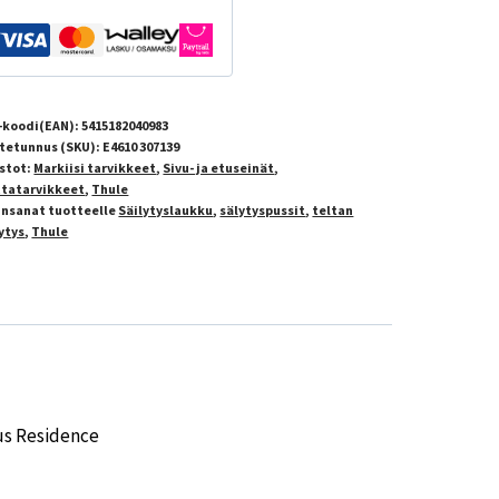
-koodi(EAN):
5415182040983
tetunnus (SKU):
E4610 307139
stot:
Markiisi tarvikkeet
,
Sivu- ja etuseinät
,
ttatarvikkeet
,
Thule
insanat tuotteelle
Säilytyslaukku
,
sälytyspussit
,
teltan
ytys
,
Thule
xus Residence