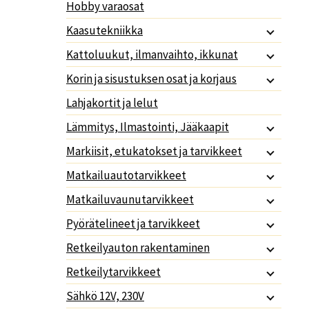
Hobby varaosat
Kaasutekniikka
Kattoluukut, ilmanvaihto, ikkunat
Korin ja sisustuksen osat ja korjaus
Lahjakortit ja lelut
Lämmitys, Ilmastointi, Jääkaapit
Markiisit, etukatokset ja tarvikkeet
Matkailuautotarvikkeet
Matkailuvaunutarvikkeet
Pyörätelineet ja tarvikkeet
Retkeilyauton rakentaminen
Retkeilytarvikkeet
Sähkö 12V, 230V