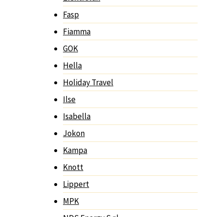
Fasp
Fiamma
GOK
Hella
Holiday Travel
Ilse
Isabella
Jokon
Kampa
Knott
Lippert
MPK