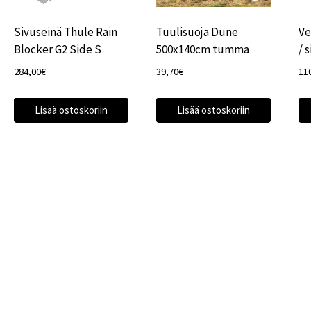
Sivuseinä Thule Rain
Tuulisuoja Dune
Ve
Blocker G2 Side S
500x140cm tumma
/ 
284,00
€
39,70
€
11
Lisää ostoskoriin
Lisää ostoskoriin