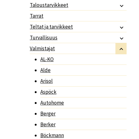
Taloustarvikkeet
Tarrat
Teltat ja tarvikkeet
Turvallisuus
Valmistajat
AL-KO
Alde
Arisol
Aspöck
Autohome
Berger
Berker
Böckmann