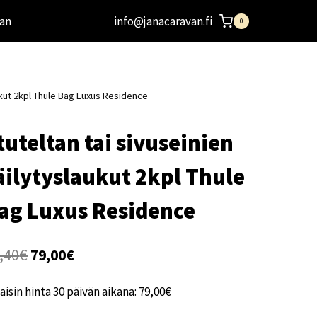
an
info@janacaravan.fi
0
aukut 2kpl Thule Bag Luxus Residence
tuteltan tai sivuseinien
äilytyslaukut 2kpl Thule
ag Luxus Residence
Alkuperäinen
Nykyinen
,40
€
79,00
€
hinta
hinta
aisin hinta 30 päivän aikana:
79,00
€
oli:
on: