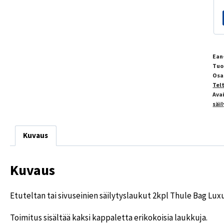
Ean
Tuo
Osa
Tel
Ava
säil
Kuvaus
Kuvaus
Etuteltan tai sivuseinien säilytyslaukut 2kpl Thule Bag Lu
Toimitus sisältää kaksi kappaletta erikokoisia laukkuja.