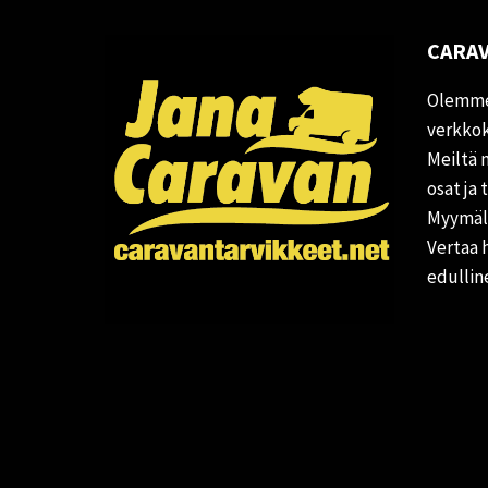
CARAV
Olemme
verkkok
Meiltä 
osat ja 
Myymälä
Vertaa 
edullin