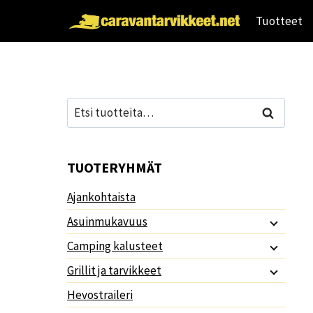
Siirry
Tuotteet
sisältöön
Etsi:
Haku
TUOTERYHMÄT
Ajankohtaista
Asuinmukavuus
Camping kalusteet
Grillit ja tarvikkeet
Hevostraileri