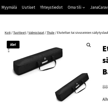
Myymälä
Uutiset
Yhteystiedot
Oma tili
JanaCarav
Koti
/
Tuotteet
/
Valmistajat
/
Thule
/
Etuteltan tai sivuseinien säilytysl
Ale!
E
s
B
88
Alh