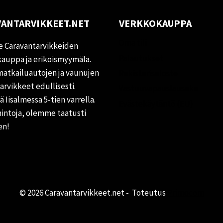
ANTARVIKKEET.NET
VERKKOKAUPPA
Oma tili
 Caravantarvikkeiden
Palautukset
auppa ja erikoismyymälä.
matkailuautojen ja vaunujen
Rekisteriseloste
tarvikkeet edullisesti.
Vastuuvapauslauseke
 Iisalmessa 5-tien varrella.
Evästekäytäntö (EU)
hintoja, olemme taatusti
en!
© 2026 Caravantarvikkeet.net - Toteutus
Primocom