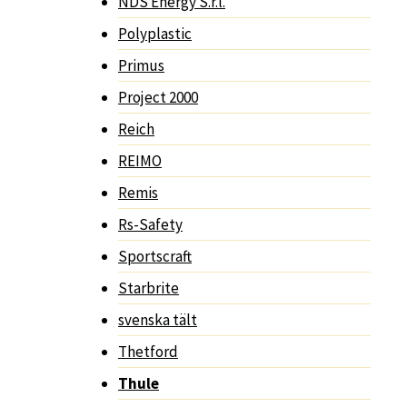
NDS Energy S.r.l.
Polyplastic
Primus
Project 2000
Reich
REIMO
Remis
Rs-Safety
Sportscraft
Starbrite
svenska tält
Thetford
Thule