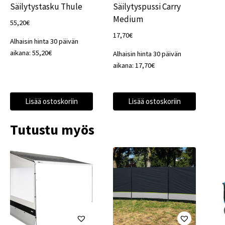
Säilytystasku Thule
Säilytyspussi Carry
Medium
55,20
€
17,70
€
Alhaisin hinta 30 päivän
aikana:
55,20
€
Alhaisin hinta 30 päivän
aikana:
17,70
€
Lisää ostoskoriin
Lisää ostoskoriin
Tutustu myös