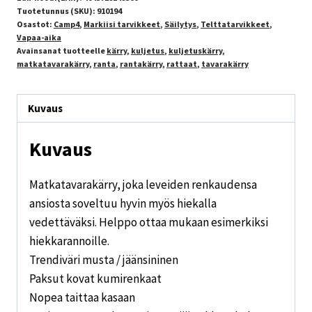
Tuotetunnus (SKU):
910194
Osastot:
Camp4
,
Markiisi tarvikkeet
,
Säilytys
,
Telttatarvikkeet
,
Vapaa-aika
Avainsanat tuotteelle
kärry
,
kuljetus
,
kuljetuskärry
,
matkatavarakärry
,
ranta
,
rantakärry
,
rattaat
,
tavarakärry
Kuvaus
Kuvaus
Matkatavarakärry, joka leveiden renkaudensa
ansiosta soveltuu hyvin myös hiekalla
vedettäväksi. Helppo ottaa mukaan esimerkiksi
hiekkarannoille.
Trendiväri musta / jäänsininen
Paksut kovat kumirenkaat
Nopea taittaa kasaan