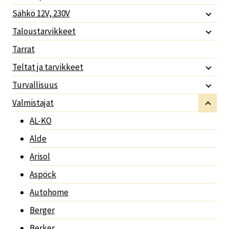
Sähkö 12V, 230V
Taloustarvikkeet
Tarrat
Teltat ja tarvikkeet
Turvallisuus
Valmistajat
AL-KO
Alde
Arisol
Aspöck
Autohome
Berger
Berker