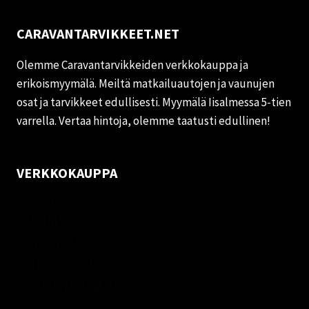
CARAVANTARVIKKEET.NET
Olemme Caravantarvikkeiden verkkokauppa ja
erikoismyymälä. Meiltä matkailuautojen ja vaunujen
osat ja tarvikkeet edullisesti. Myymälä Iisalmessa 5-tien
varrella. Vertaa hintoja, olemme taatusti edullinen!
VERKKOKAUPPA
Oma tili
Palautukset
Rekisteriseloste
Vastuuvapauslauseke
Evästekäytäntö (EU)