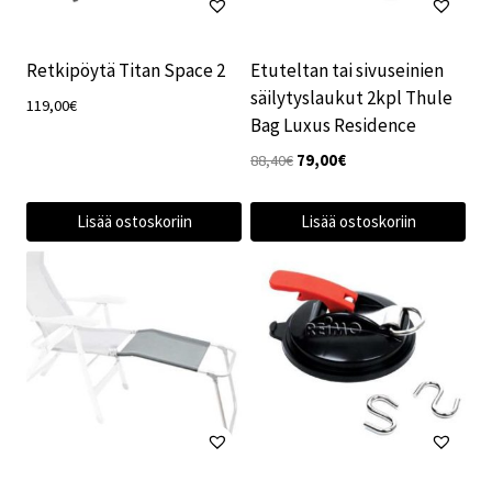
Retkipöytä Titan Space 2
Etuteltan tai sivuseinien
säilytyslaukut 2kpl Thule
119,00
€
Bag Luxus Residence
Alkuperäinen
Nykyinen
88,40
€
79,00
€
hinta
hinta
oli:
on:
Lisää ostoskoriin
Lisää ostoskoriin
88,40€.
79,00€.