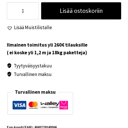
Vedettävä
Lisää ostoskoriin
kärry
musta
Lisää Muistilistalle
/
sininen
määrä
Ilmainen toimitus yli 260€ tilauksille
( ei koske yli 1,2 m ja 18kg paketteja)
Tyytyväisyystakuu
Turvallinen maksu
Turvallinen maksu
Ean-koodi(EAN):
4043729149366