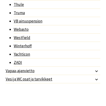
Thule
Truma
VB airsuspension
Webasto
Westfield
Winterhoff
Yachticon
ZADI
Vapaa-ajanvietto
Vesi ja WC osat ja tarvikkeet