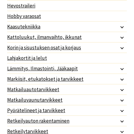
Hevostraileri
Hobby varaosat
Kaasutekniikka
Kattoluukut, ilmanvaihto, ikkunat
Korin ja sisustuksen osat ja korjaus
Lahjakortit ja lelut
Lämmitys, Ilmastointi, Jääkaapit
Markiisit, etukatokset ja tarvikkeet
Matkailuautotarvikkeet
Matkailuvaunutarvikkeet
Pyörätelineet ja tarvikkeet
Retkeilyauton rakentaminen
Retkeilytarvikkeet