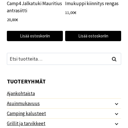
Camp4 Jalkatuki Mauritius
Imukuppi kiinnitys rengas
antrasiitti
11,00
€
20,80
€
Lisää ostoskoriin
Lisää ostoskoriin
Etsi:
Haku
TUOTERYHMÄT
Ajankohtaista
Asuinmukavuus
Camping kalusteet
Grillit ja tarvikkeet