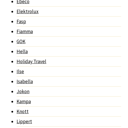
Ebeco
Elektrolux
Fasp
Fiamma
GOK
Hella
Holiday Travel
Ilse
Isabella
Jokon
Kampa
Knott
Lippert