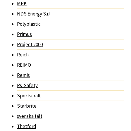
MPK
NDS Energy S.r.l.
Polyplastic
Primus
Project 2000
Reich
REIMO
Remis
Rs-Safety
Sportscraft
Starbrite
svenska tält
Thetford