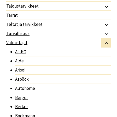
Taloustarvikkeet
Tarrat
Teltat ja tarvikkeet
Turvallisuus
Valmistajat
AL-KO
Alde
Arisol
Aspöck
Autohome
Berger
Berker
Böckmann