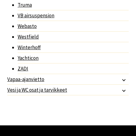
Truma
VB airsuspension
Webasto
Westfield
Winterhoff
Yachticon
ZADI
Vapaa-ajanvietto
Vesi ja WC osat ja tarvikkeet