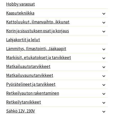
Hobby varaosat
Kaasutekniikka
Kattoluukut, ilmanvaihto, ikkunat
Korin ja sisustuksen osat ja korjaus
Lahjakortit ja lelut
Lämmitys, Ilmastointi, Jääkaapit
Markiisit, etukatokset ja tarvikkeet
Matkailuautotarvikkeet
Matkailuvaunutarvikkeet
Pyörätelineet ja tarvikkeet
Retkeilyauton rakentaminen
Retkeilytarvikkeet
Sähkö 12V, 230V