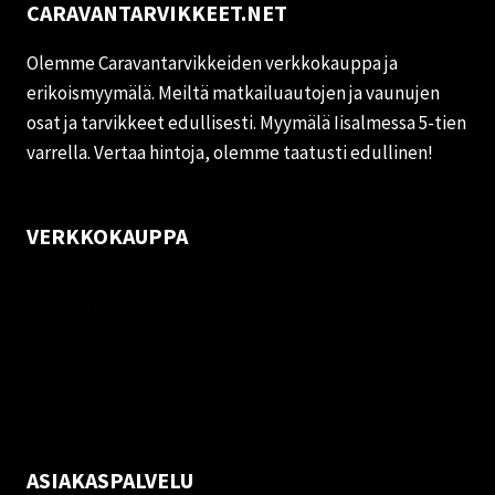
CARAVANTARVIKKEET.NET
Olemme Caravantarvikkeiden verkkokauppa ja
erikoismyymälä. Meiltä matkailuautojen ja vaunujen
osat ja tarvikkeet edullisesti. Myymälä Iisalmessa 5-tien
varrella. Vertaa hintoja, olemme taatusti edullinen!
VERKKOKAUPPA
Oma tili
Palautukset
Rekisteriseloste
Vastuuvapauslauseke
Evästekäytäntö (EU)
ASIAKASPALVELU