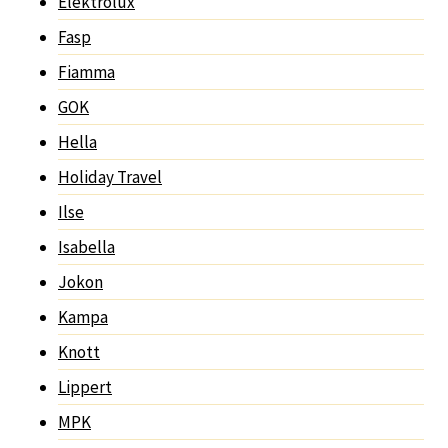
Elektrolux
Fasp
Fiamma
GOK
Hella
Holiday Travel
Ilse
Isabella
Jokon
Kampa
Knott
Lippert
MPK