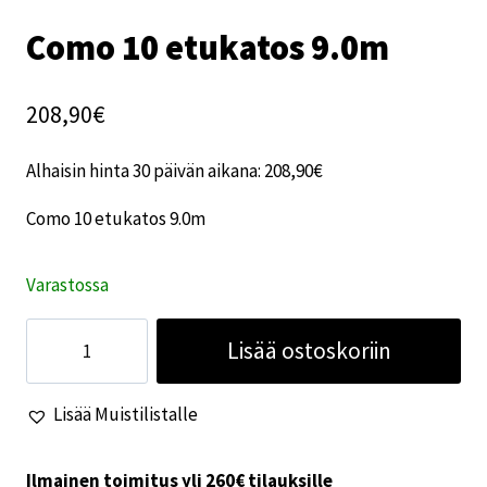
Como 10 etukatos 9.0m
208,90
€
Alhaisin hinta 30 päivän aikana:
208,90
€
Como 10 etukatos 9.0m
Varastossa
Como
Lisää ostoskoriin
10
etukatos
Lisää Muistilistalle
9.0m
määrä
Ilmainen toimitus yli 260€ tilauksille