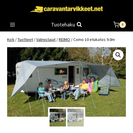
Siirry
sisältöön
Tuotehaku
0
Koti
/
Tuotteet
/
Valmistajat
/
REIMO
/
Como 10 etukatos 9.0m