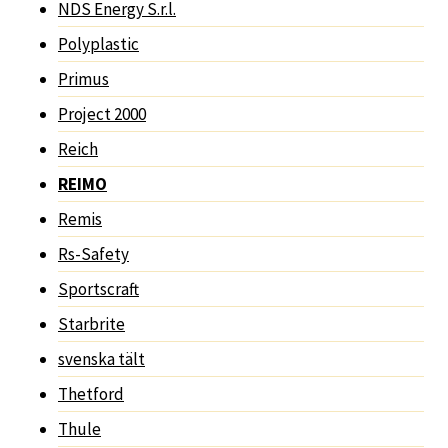
NDS Energy S.r.l.
Polyplastic
Primus
Project 2000
Reich
REIMO
Remis
Rs-Safety
Sportscraft
Starbrite
svenska tält
Thetford
Thule