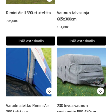
Rimini Air II 390 etuteltta
Vaunun talvisuoja
605x300cm
706,00
€
154,00
€
Lisää ostoskoriin
Lisää ostoskoriin
Varailmaletku Rimini Air
230 leveä vaunun
390 telttaan
suojapeite 580-640cm