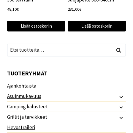
48,10
€
231,00
€
Lisää ostoskoriin
Lisää ostoskoriin
Etsi:
Haku
TUOTERYHMÄT
Ajankohtaista
Asuinmukavuus
Camping kalusteet
Grillit ja tarvikkeet
Hevostraileri