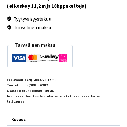
( ei koske yli 1,2 m ja 18kg paketteja)
Tyytyväisyystakuu
Turvallinen maksu
Turvallinen maksu
Ean-koodi(EAN):
4043729117730
Tuotetunnus (SKU):
90017
Osastot:
Etukatokset
,
REIMO
Avainsanat tuotteelle
etukatos
,
etukatos vaunuun
,
katos
telttauraan
Kuvaus