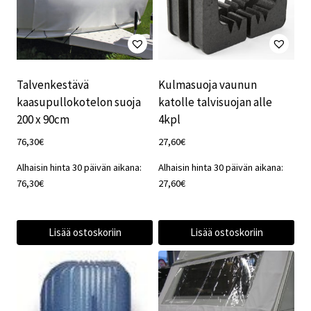
Talvenkestävä
Kulmasuoja vaunun
kaasupullokotelon suoja
katolle talvisuojan alle
200 x 90cm
4kpl
76,30
€
27,60
€
Alhaisin hinta 30 päivän aikana:
Alhaisin hinta 30 päivän aikana:
76,30
€
27,60
€
Lisää ostoskoriin
Lisää ostoskoriin