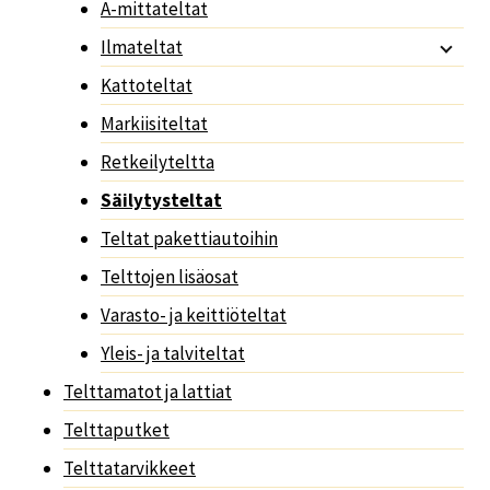
A-mittateltat
Ilmateltat
Kattoteltat
Markiisiteltat
Retkeilyteltta
Säilytysteltat
Teltat pakettiautoihin
Telttojen lisäosat
Varasto- ja keittiöteltat
Yleis- ja talviteltat
Telttamatot ja lattiat
Telttaputket
Telttatarvikkeet