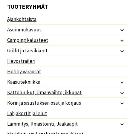
TUOTERYHMÄT
Ajankohtaista
Asuinmukavuus
Camping kalusteet
Grillit ja tarvikkeet
Hevostraileri
Hobby varaosat
Kaasutekniikka
Kattoluukut, ilmanvaihto, ikkunat
Korin ja sisustuksen osat ja korjaus
Lahjakortit ja lelut
Lämmitys, Ilmastointi, Jääkaapit