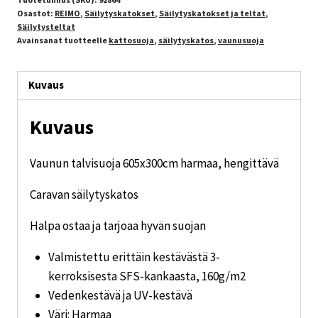
Osastot:
REIMO
,
Säilytyskatokset
,
Säilytyskatokset ja teltat
,
Säilytysteltat
Avainsanat tuotteelle
kattosuoja
,
säilytyskatos
,
vaunusuoja
Kuvaus
Kuvaus
Vaunun talvisuoja 605x300cm harmaa, hengittävä
Caravan säilytyskatos
Halpa ostaa ja tarjoaa hyvän suojan
Valmistettu erittäin kestävästä 3-
kerroksisesta SFS-kankaasta, 160g/m2
Vedenkestävä ja UV-kestävä
Väri: Harmaa