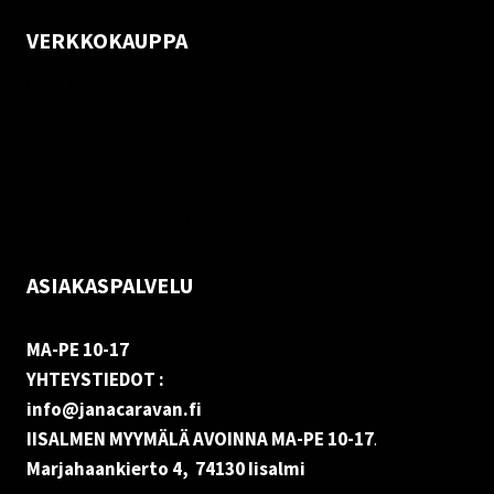
VERKKOKAUPPA
Oma tili
Palautukset
Rekisteriseloste
Vastuuvapauslauseke
Evästekäytäntö (EU)
ASIAKASPALVELU
MA-PE 10-17
YHTEYSTIEDOT :
info@janacaravan.fi
IISALMEN MYYMÄLÄ AVOINNA MA-PE 10-17
.
Marjahaankierto 4, 74130 Iisalmi