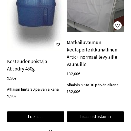
Matkailuvaunun
keulapeite ikkunallinen
Artic+ normaalilevyisille
Kosteudenpoistaja
vaunuille
Absodry 450g
132,00
€
9,50
€
Alhaisin hinta 30 päivän aikana:
Alhaisin hinta 30 päivän aikana:
132,00
€
9,50
€
Lue lisää
Lisää ostoskoriin