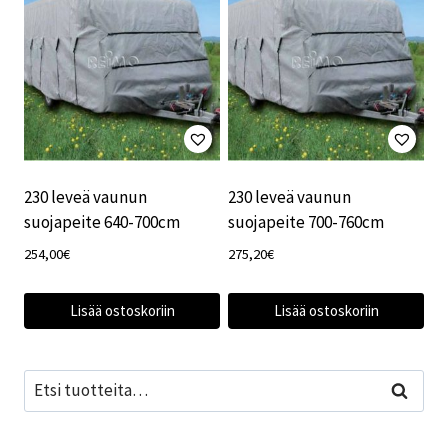
230 leveä vaunun
230 leveä vaunun
suojapeite 640-700cm
suojapeite 700-760cm
254,00
€
275,20
€
Lisää ostoskoriin
Lisää ostoskoriin
Etsi:
Haku