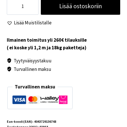
Vaunun
Lisää ostoskoriin
talvisuoja
605x300cm
Lisää Muistilistalle
määrä
Ilmainen toimitus yli 260€ tilauksille
( ei koske yli 1,2 m ja 18kg paketteja)
Tyytyväisyystakuu
Turvallinen maksu
Turvallinen maksu
Ean-koodi(EAN):
4043729136748
Tuotetunnus (SKU):
92864