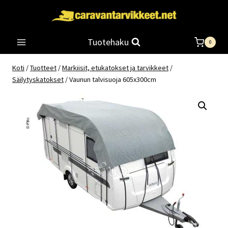
Siirry
sisältöön
Tuotehaku
0
Koti
/
Tuotteet
/
Markiisit, etukatokset ja tarvikkeet
/
Säilytyskatokset
/
Vaunun talvisuoja 605x300cm