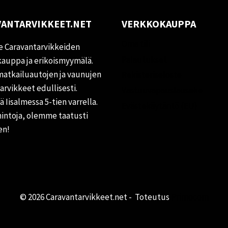
ANTARVIKKEET.NET
VERKKOKAUPPA
Oma tili
 Caravantarvikkeiden
Palautukset
auppa ja erikoismyymälä.
matkailuautojen ja vaunujen
Rekisteriseloste
tarvikkeet edullisesti.
Vastuuvapauslauseke
 Iisalmessa 5-tien varrella.
Evästekäytäntö (EU)
hintoja, olemme taatusti
en!
© 2026 Caravantarvikkeet.net - Toteutus
Primocom