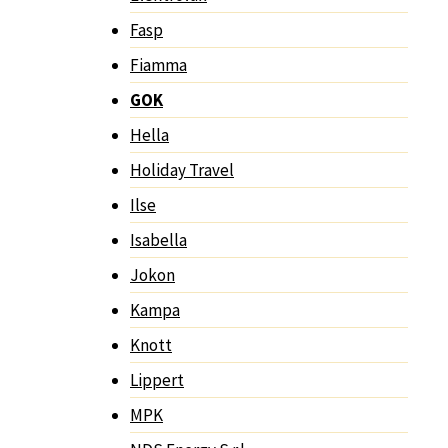
Fasp
Fiamma
GOK
Hella
Holiday Travel
Ilse
Isabella
Jokon
Kampa
Knott
Lippert
MPK