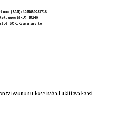
-koodi(EAN):
4045659251713
tetunnus (SKU):
75140
stot:
GOK
,
Kaasutarvike
ton tai vaunun ulkoseinään. Lukittava kansi.