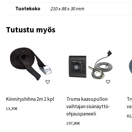
Tuotekoko
210 x 88 x 30 mm
Tutustu myös
Kiinnityshihna 2m 2 kpl
Truma kaasupullon
Tr
vaihtajan sisänäyttö-
va
13,30
€
ohjauspaneeli
82
197,80
€