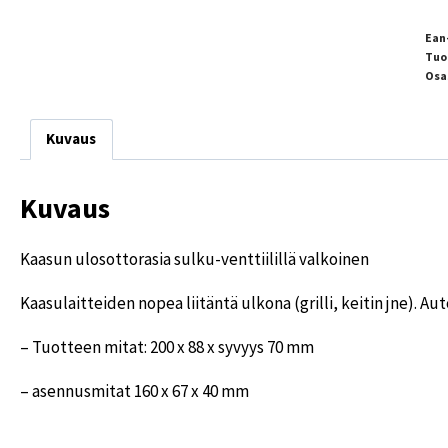
Ean
Tuo
Osa
Kuvaus
Kuvaus
Kaasun ulosottorasia sulku-venttiilillä valkoinen
Kaasulaitteiden nopea liitäntä ulkona (grilli, keitin jne). Au
– Tuotteen mitat: 200 x 88 x syvyys 70 mm
– asennusmitat 160 x 67 x 40 mm