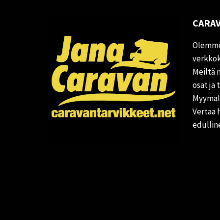
CARAV
Olemme
verkkok
Meiltä 
osat ja 
Myymälä
Vertaa 
edullin