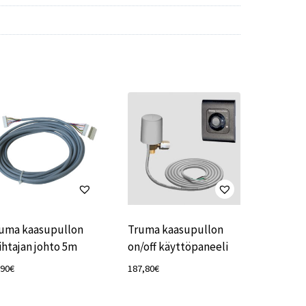
uma kaasupullon
Truma kaasupullon
ihtajan johto 5m
on/off käyttöpaneeli
,90
€
187,80
€