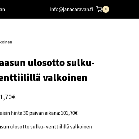
an
info@janacaravan.fi
0
lkoinen
aasun ulosotto sulku-
enttiilillä valkoinen
1,70
€
aisin hinta 30 päivän aikana:
101,70
€
sun ulosotto sulku- venttiilillä valkoinen