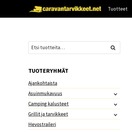
Siirry
Tuotteet
sisältöön
Etsi:
Haku
TUOTERYHMÄT
Ajankohtaista
Asuinmukavuus
Camping kalusteet
Grillit ja tarvikkeet
Hevostraileri