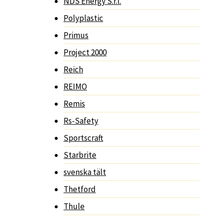
NDS Energy S.r.l.
Polyplastic
Primus
Project 2000
Reich
REIMO
Remis
Rs-Safety
Sportscraft
Starbrite
svenska tält
Thetford
Thule