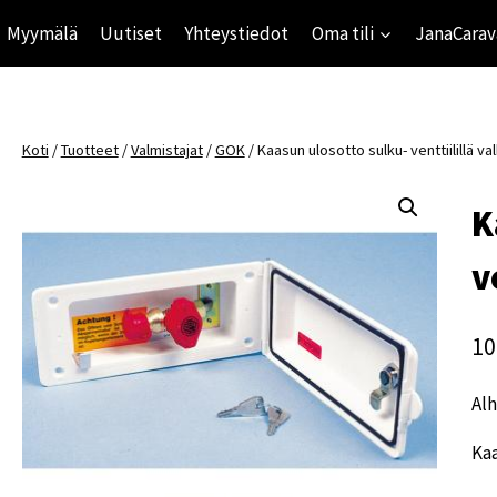
Myymälä
Uutiset
Yhteystiedot
Oma tili
JanaCarav
Koti
/
Tuotteet
/
Valmistajat
/
GOK
/
Kaasun ulosotto sulku- venttiilillä va
K
v
10
Alh
Kaa