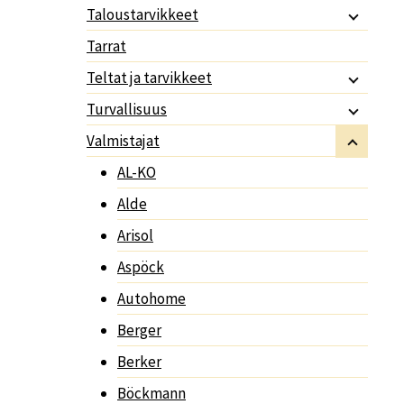
Taloustarvikkeet
Tarrat
Teltat ja tarvikkeet
Turvallisuus
Valmistajat
AL-KO
Alde
Arisol
Aspöck
Autohome
Berger
Berker
Böckmann