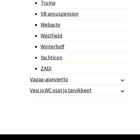
Truma
VB airsuspension
Webasto
Westfield
Winterhoff
Yachticon
ZADI
Vapaa-ajanvietto
Vesi ja WC osat ja tarvikkeet