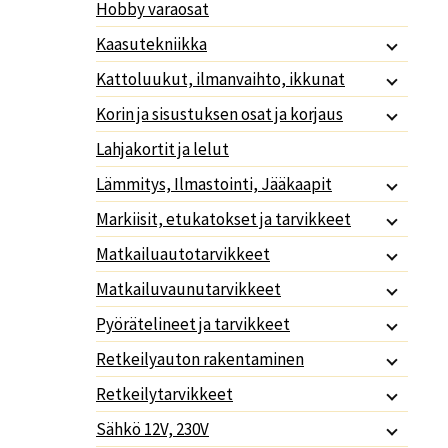
Hobby varaosat
Kaasutekniikka
Kattoluukut, ilmanvaihto, ikkunat
Korin ja sisustuksen osat ja korjaus
Lahjakortit ja lelut
Lämmitys, Ilmastointi, Jääkaapit
Markiisit, etukatokset ja tarvikkeet
Matkailuautotarvikkeet
Matkailuvaunutarvikkeet
Pyörätelineet ja tarvikkeet
Retkeilyauton rakentaminen
Retkeilytarvikkeet
Sähkö 12V, 230V