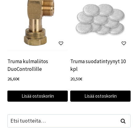
Truma kulmaliitos
Truma suodatintyynyt 10
DuoControllille
kpl
26,60
€
20,50
€
Lisää ostoskoriin
Lisää ostoskoriin
Etsi:
Haku