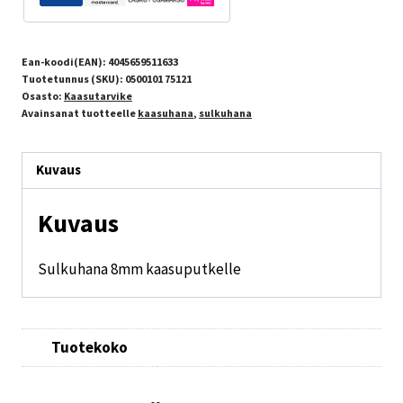
Ean-koodi(EAN):
4045659511633
Tuotetunnus (SKU):
0500101 75121
Osasto:
Kaasutarvike
Avainsanat tuotteelle
kaasuhana
,
sulkuhana
Kuvaus
Kuvaus
Sulkuhana 8mm kaasuputkelle
Tuotekoko