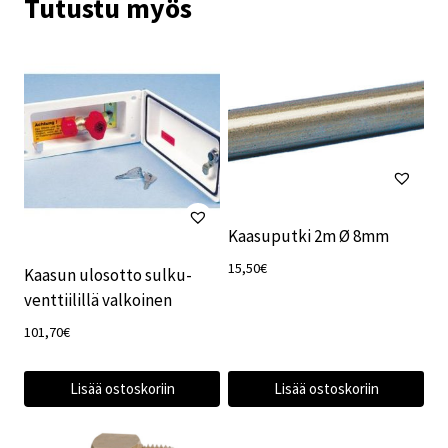
Tutustu myös
Kaasuputki 2m Ø 8mm
15,50
€
Kaasun ulosotto sulku-
venttiilillä valkoinen
101,70
€
Lisää ostoskoriin
Lisää ostoskoriin