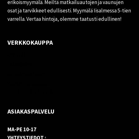
erikoismyymälä. Meiltä matkailuautojen ja vaunujen
osat ja tarvikkeet edullisesti. Myymälä Iisalmessa 5-tien
varrella. Vertaa hintoja, olemme taatusti edullinen!
VERKKOKAUPPA
Oma tili
Palautukset
Rekisteriseloste
Vastuuvapauslauseke
Evästekäytäntö (EU)
ASIAKASPALVELU
MA-PE 10-17
YHTEYSTIEDOT :