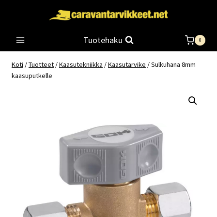
Siirry
sisältöön
Tuotehaku
0
Koti
/
Tuotteet
/
Kaasutekniikka
/
Kaasutarvike
/
Sulkuhana 8mm
kaasuputkelle