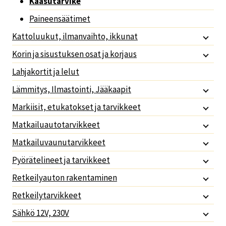
Kaasutarvike
Paineensäätimet
Kattoluukut, ilmanvaihto, ikkunat
Korin ja sisustuksen osat ja korjaus
Lahjakortit ja lelut
Lämmitys, Ilmastointi, Jääkaapit
Markiisit, etukatokset ja tarvikkeet
Matkailuautotarvikkeet
Matkailuvaunutarvikkeet
Pyörätelineet ja tarvikkeet
Retkeilyauton rakentaminen
Retkeilytarvikkeet
Sähkö 12V, 230V