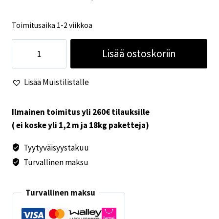
Toimitusaika 1-2 viikkoa
Sulkuhana
Lisää ostoskoriin
8mm
kaasuputkelle
Lisää Muistilistalle
määrä
Ilmainen toimitus yli 260€ tilauksille
( ei koske yli 1,2 m ja 18kg paketteja)
Tyytyväisyystakuu
Turvallinen maksu
Turvallinen maksu